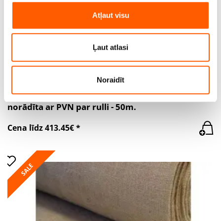
un analizētu mūsu datplūsmu. Informāciju par to, kā jūs
Atļaut visu
izmantojat mūsu vietni, mēs arī kopīgojam ar saviem
sociālās saziņas līdzekļu, reklamēšanas un analīzes
partneriem, kuri to var apvienot ar citu informāciju, ko
Ļaut atlasi
viņiem sniedzat vai ko viņi apkopo, kad lietojat viņu
pakalpojumus.
Noraidīt
Džutas audums. Bl.305g/m². Pl.210cm. Cena
norādīta ar PVN par rulli - 50m.
Cena līdz 413.45€ *
SALE