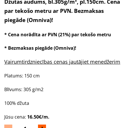
Džutas audums, bl.305g/m², pl.150cm. Cena
par tekošo metru ar PVN. Bezmaksas
piegāde (Omniva)!
* Cena norādīta ar PVN (21%) par tekošo metru
* Bezmaksas piegāde (Omniva)!
Vairumtirdzniecības cenas jautājiet menedžerim
Platums: 150 cm
Blīvums: 305 g/m2
100% džuta
Jūsu cena:
16.50€/m.