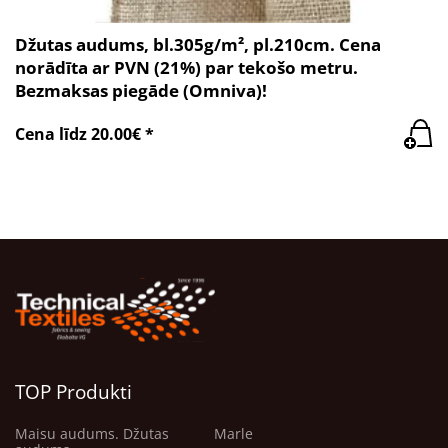
Džutas audums, bl.305g/m², pl.210cm. Cena
norādīta ar PVN (21%) par tekošo metru.
Bezmaksas piegāde (Omniva)!
Cena līdz 20.00€ *
TOP Produkti
Maisu audums. Džutas
Marle