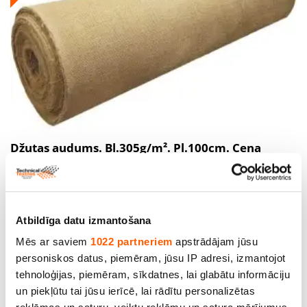
Džutas audums. Bl.305g/m². Pl.100cm. Cena
norādīta ar PVN par rulli - 50m. Bezmaksas
piegāde!
Cena līdz 193.60€ *
Atbildīga datu izmantošana
Mēs ar saviem
1022 partneriem
apstrādājam jūsu
personiskos datus, piemēram, jūsu IP adresi, izmantojot
SALE
tehnoloģijas, piemēram, sīkdatnes, lai glabātu informāciju
un piekļūtu tai jūsu ierīcē, lai rādītu personalizētas