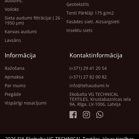
audums.
Ģeotekstils
Voiloks
Tenti Pārklāji 175 g/m2
Sieta audumi filtrācijai ( 26 -
Fasādes sieti. Aizsargsieti
1950 μm)
Insektu siets
Kanvas audumi
Lavsāns
Informācija
Kontaktinformācija
Ražošana
(+371) 29 41 20 54
Apmaksa
(+371) 27 82 00 82
Par mums
info@tehaudumi.lv
Piegāde
Ekobalta VG TECHNICAL
TEXTILES, Krustabaznīcas iela
Vispārīgi nosacījumi
9A, Rīga, LV-1006, Latvija