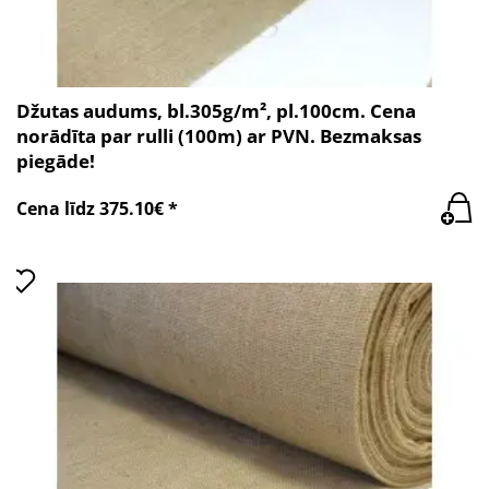
Džutas audums, bl.305g/m², pl.100cm. Cena
norādīta par rulli (100m) ar PVN. Bezmaksas
piegāde!
Cena līdz 375.10€ *