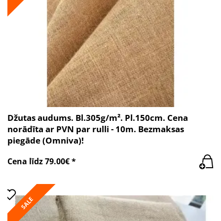
Džutas audums. Bl.305g/m². Pl.150cm. Cena
norādīta ar PVN par rulli - 10m. Bezmaksas
piegāde (Omniva)!
Cena līdz 79.00€ *
SALE