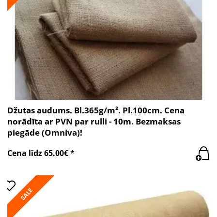
Džutas audums. Bl.365g/m². Pl.100cm. Cena
norādīta ar PVN par rulli - 10m. Bezmaksas
piegāde (Omniva)!
Cena līdz 65.00€ *
SALE