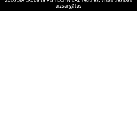
2026 SIA Ekobalta VG TECHNICAL Textiles. Visas tiesības
aizsargātas