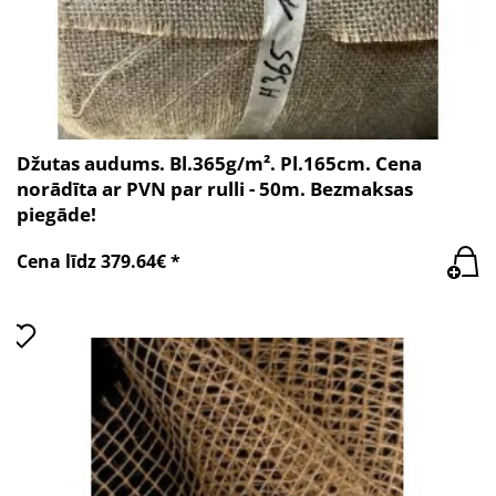
Džutas audums. Bl.365g/m². Pl.165cm. Cena
norādīta ar PVN par rulli - 50m. Bezmaksas
piegāde!
Cena līdz 379.64€ *