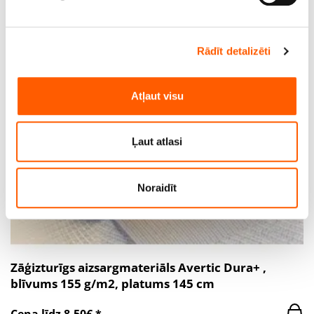
informācijas sadaļā
. Jebkurā laikā no varat mainīt vai
atsaukt savu piekrišanu, izmantojot sīkdatņu deklarāciju.
Cena līdz 18.00€ *
Rādīt detalizēti
Mēs izmantojam sīkfailus, lai personalizētu saturu un
reklāmas, nodrošinātu sociālo saziņas līdzekļu funkcijas
un analizētu mūsu datplūsmu. Informāciju par to, kā jūs
Atļaut visu
izmantojat mūsu vietni, mēs arī kopīgojam ar saviem
sociālās saziņas līdzekļu, reklamēšanas un analīzes
partneriem, kuri to var apvienot ar citu informāciju, ko
Ļaut atlasi
viņiem sniedzat vai ko viņi apkopo, kad lietojat viņu
pakalpojumus.
Noraidīt
Zāģizturīgs aizsargmateriāls Avertic Dura+ ,
blīvums 155 g/m2, platums 145 cm
Cena līdz 8.50€ *