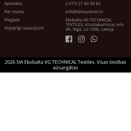
Apmaksa
(+371) 27 82 00 82
Par mums
info@tehaudumi.lv
Piegāde
Ekobalta VG TECHNICAL
TEXTILES, Krustabaznīcas iela
Vispārīgi nosacījumi
9A, Rīga, LV-1006, Latvija
2026 SIA Ekobalta VG TECHNICAL Textiles. Visas tiesības
aizsargātas