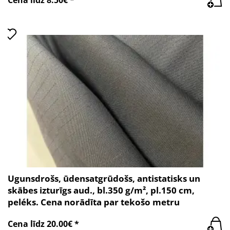
Ugunsdrošs, ūdensatgrūdošs, antistatisks un
skābes izturīgs aud., bl.350 g/m², pl.150 cm,
peléks. Cena norādīta par tekošo metru
Cena līdz 20.00€ *