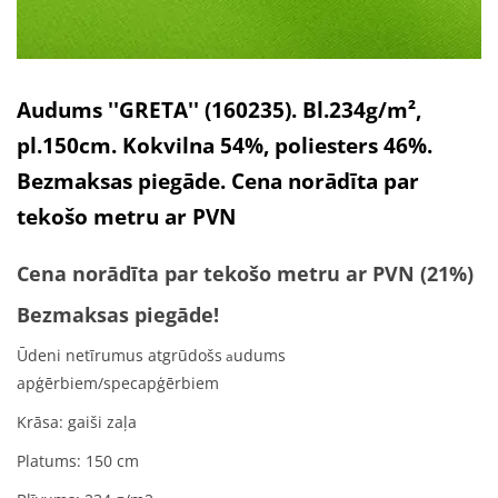
Audums ''GRETA'' (160235). Bl.234g/m²,
pl.150cm. Kokvilna 54%, poliesters 46%.
Bezmaksas piegāde. Cena norādīta par
tekošo metru ar PVN
Cena norādīta par tekošo metru ar PVN (21%)
Bezmaksas piegāde!
Ūdeni netīrumus atgrūdošs
udums
a
apģērbiem/specapģērbiem
Krāsa: gaiši zaļa
Platums: 150 cm