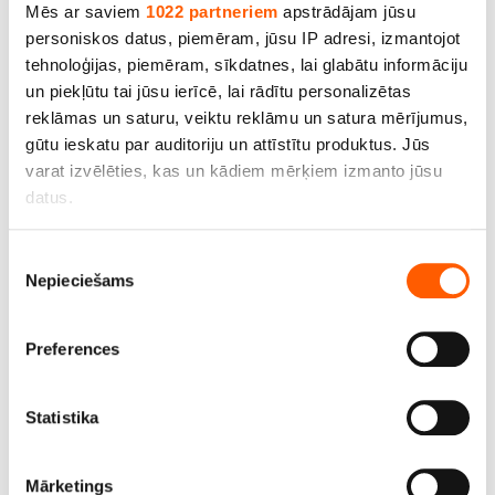
m
Mēs ar saviem
1022 partneriem
apstrādājam jūsu
personiskos datus, piemēram, jūsu IP adresi, izmantojot
Cena līdz 100.00€ *
tehnoloģijas, piemēram, sīkdatnes, lai glabātu informāciju
un piekļūtu tai jūsu ierīcē, lai rādītu personalizētas
reklāmas un saturu, veiktu reklāmu un satura mērījumus,
gūtu ieskatu par auditoriju un attīstītu produktus. Jūs
varat izvēlēties, kas un kādiem mērķiem izmanto jūsu
datus.
Ja atļaujat, mēs arī vēlētos
Piekrišanas
Nepieciešams
apkopot informāciju par jūsu ģeogrāfisko
izvēle
atrašanās vietu, kas var būt ar precizitāti līdz
vairākiem metriem;
Preferences
Identificēt ierīci, veicot aktīvu skenēšanu, lai
iegūtu specifiskus raksturlielumus (piemēram, ņemt
pirkstu nospiedumus)
Statistika
Ugunsdrošs, ūdensatgrūdošs un skābes izturīgs
Uzziniet vairāk par to, kā jūsu personas dati tiek
aud. Bl.245 g/m², pl.150 cm, Royal. Bezmaksas
apstrādāti, un iestatiet preferences
detalizētās
piegāde!
Mārketings