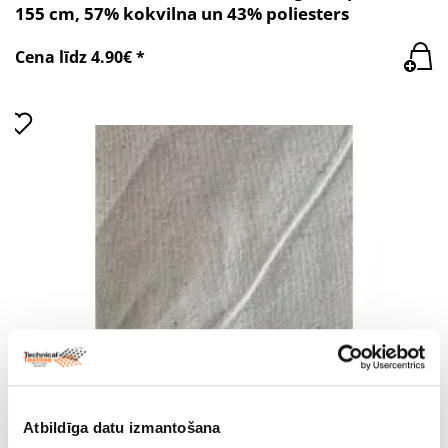
155 cm, 57% kokvilna un 43% poliesters
Cena līdz 4.90€ *
Audums art.19C102, blīvums 218 g/m2, platums
155 cm, 57% kokvilna un 43% poliesters. Rullis 50
Atbildīga datu izmantošana