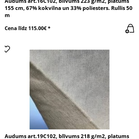
Audums art.16C102, blīvums 223 g/m2, platums
155 cm, 67% kokvilna un 33% poliesters. Rullis 50
m
Cena līdz 115.00€ *
Audums art.19C102, blīvums 218 g/m2, platums