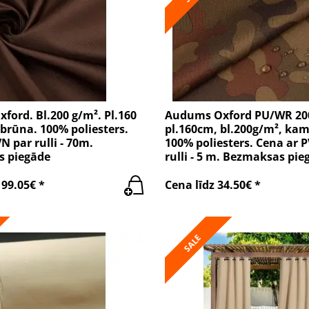
ord. Bl.200 g/m². Pl.160
Audums Oxford PU/WR 20
brūna. 100% poliesters.
pl.160cm, bl.200g/m², kam
N par rulli - 70m.
100% poliesters. Cena ar 
 piegāde
rulli - 5 m. Bezmaksas pie
199.05€ *
Cena līdz 34.50€ *
SALE