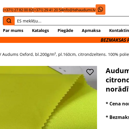
(+371) 27 82 00 82
(+371) 29 41 20 54
info@tehaudumi.lv
Par mums
Katalogs
Piegāde
Apmaksa
Kontaktin
BEZMAKSAS PIEGĀDE UZ 
/ Audums Oxford, bl.200g/m², pl.160cm, citrondzeltens. 100% polie
Audums
citron
norādī
* Cena no
* Bezmaks