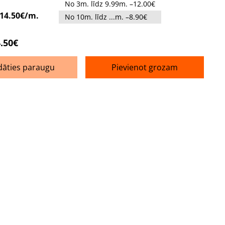
No 3m. līdz 9.99m. –12.00€
14.50€/m.
No 10m. līdz ...m. –8.90€
.50€
dāties paraugu
Pievienot grozam