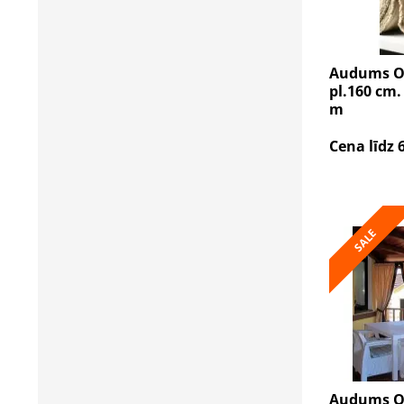
Audums Ox
pl.160 cm. 
m
Cena līdz 
SALE
Audums Ox