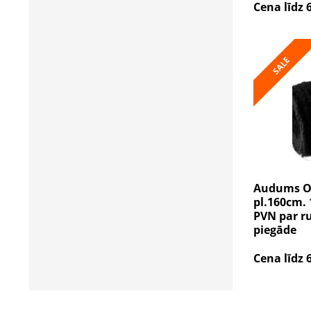
Cena līdz 
SALE
Audums Ox
pl.160cm. 
PVN par ru
piegāde
Cena līdz 