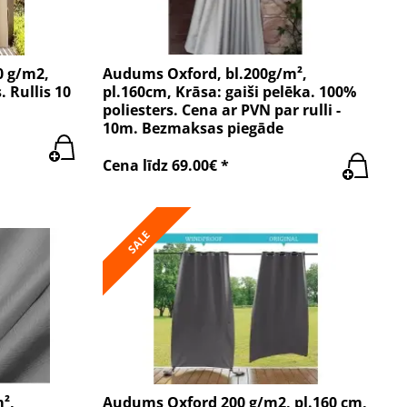
0 g/m2,
Audums Oxford, bl.200g/m²,
. Rullis 10
pl.160cm, Krāsa: gaiši pelēka. 100%
poliesters. Cena ar PVN par rulli -
10m. Bezmaksas piegāde
Cena līdz 69.00€ *
SALE
²,
Audums Oxford 200 g/m2, pl.160 cm,