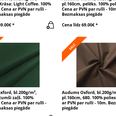
Krāsa: Light Coffee. 100%
pl.160cm, pelēks. 100% pol
 Cena ar PVN par rulli -
Cena ar PVN par rulli - 10
aksas piegāde
Bezmaksas piegāde
69.00€ *
Cena līdz 69.00€ *
SALE
ford, bl.200g/m²,
Audums Oxford, bl.200g/m
tumši zaļš. 100%
pl.160cm, 680. 100% polies
 Cena ar PVN par rulli -
ar PVN par rulli - 10m. B
aksas piegāde
piegāde