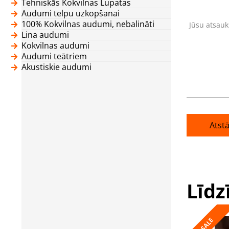
Tehniskās Kokvilnas Lupatas
Audumi telpu uzkopšanai
100% Kokvilnas audumi, nebalināti
Jūsu atsau
Lina audumi
Kokvilnas audumi
Audumi teātriem
Akustiskie audumi
Atst
Līdz
SALE