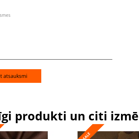
ksmes
āt atsauksmi
īgi produkti un citi izmē
SALE