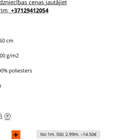
dzniecības cenas jautājiet
rim
+37129412054
160 cm
200 g/m2
00% poliesters
m
+
No 1m. līdz 2.99m. –14.50€