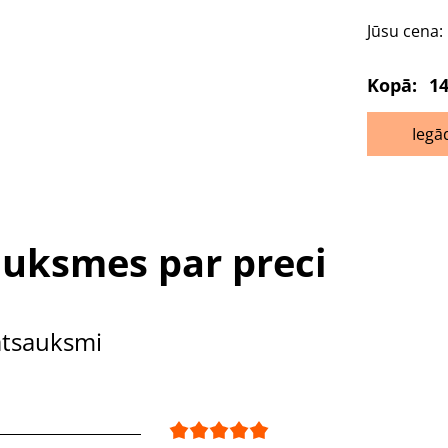
Jūsu cena:
Kopā:
14
Iegā
uksmes par preci
atsauksmi