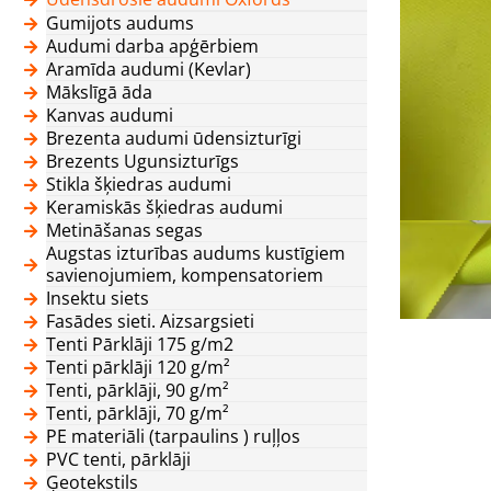
Gumijots audums
Audumi darba apģērbiem
Aramīda audumi (Kevlar)
Mākslīgā āda
Kanvas audumi
Brezenta audumi ūdensizturīgi
Brezents Ugunsizturīgs
Stikla šķiedras audumi
Keramiskās šķiedras audumi
Metināšanas segas
Augstas izturības audums kustīgiem
savienojumiem, kompensatoriem
Insektu siets
Fasādes sieti. Aizsargsieti
Tenti Pārklāji 175 g/m2
Tenti pārklāji 120 g/m²
Tenti, pārklāji, 90 g/m²
Tenti, pārklāji, 70 g/m²
PE materiāli (tarpaulins ) ruļļos
PVC tenti, pārklāji
Ģeotekstils