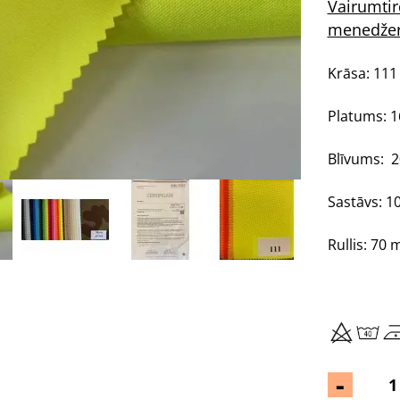
Vairumtir
menedže
Krāsa: 111
Platums: 
Blīvums: 
Sastāvs: 1
Rullis: 70 
-