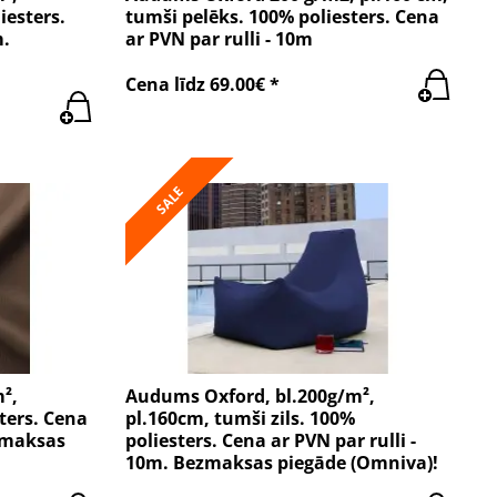
iesters.
tumši pelēks. 100% poliesters. Cena
m.
ar PVN par rulli - 10m
Cena līdz 69.00€ *
SALE
²,
Audums Oxford, bl.200g/m²,
ters. Cena
pl.160cm, tumši zils. 100%
ezmaksas
poliesters. Cena ar PVN par rulli -
10m. Bezmaksas piegāde (Omniva)!