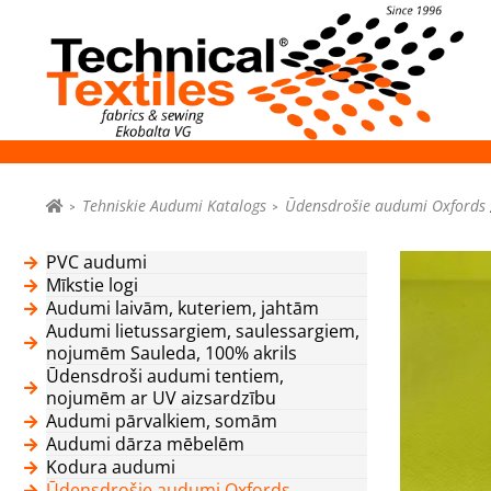
Tehniskie Audumi Katalogs
Ūdensdrošie audumi Oxfords
PVC audumi
Mīkstie logi
Audumi laivām, kuteriem, jahtām
Audumi lietussargiem, saulessargiem,
nojumēm Sauleda, 100% akrils
Ūdensdroši audumi tentiem,
nojumēm ar UV aizsardzību
Audumi pārvalkiem, somām
Audumi dārza mēbelēm
Kodura audumi
Ūdensdrošie audumi Oxfords