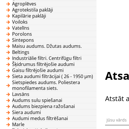
Agroplēves
Agrotekstila paklāji
Kapilārie paklāji
Voiloks
Vatelīns
Porolons
Sintepons
Maisu audums. Džutas audums.
Beltings
Industriālie filtri. Centrifūgu filtri
Šķidrumus filtrējošie audumi
Gaisu filtrējošie audumi
Atsa
Sieta audumi filtrācijai ( 26 - 1950 μm)
Sietspiedes audums. Poliestera
monofilamenta siets.
Lavsāns
Atstāt 
Audums sulu spiešanai
Audums biezpiena ražošanai
Siera audumi
Audumi medus filtrēšanai
Jūsu vārds
Marle