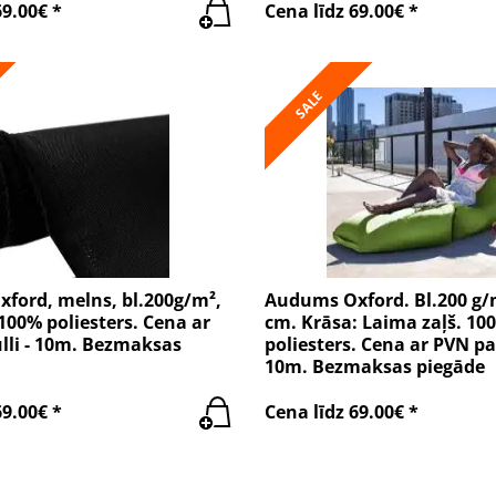
69.00€ *
Cena līdz 69.00€ *
SALE
ford, melns, bl.200g/m²,
Audums Oxford. Bl.200 g/m
100% poliesters. Cena ar
cm. Krāsa: Laima zaļš. 10
lli - 10m. Bezmaksas
poliesters. Cena ar PVN par
10m. Bezmaksas piegāde
69.00€ *
Cena līdz 69.00€ *