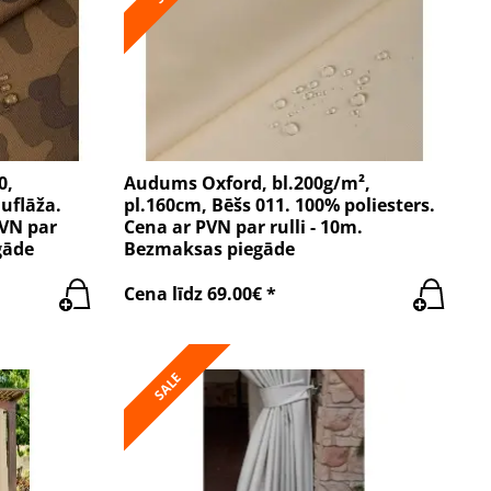
0,
Audums Oxford, bl.200g/m²,
uflāža.
pl.160cm, Bēšs 011. 100% poliesters.
PVN par
Cena ar PVN par rulli - 10m.
gāde
Bezmaksas piegāde
Cena līdz 69.00€ *
SALE