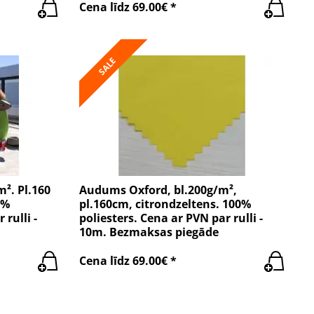
Cena līdz 69.00€ *
SALE
². Pl.160
Audums Oxford, bl.200g/m²,
0%
pl.160cm, citrondzeltens. 100%
 rulli -
poliesters. Cena ar PVN par rulli -
10m. Bezmaksas piegāde
Cena līdz 69.00€ *