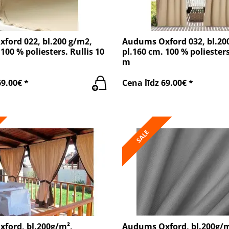
ford 022, bl.200 g/m2,
Audums Oxford 032, bl.20
100 % poliesters. Rullis 10
pl.160 cm. 100 % poliesters
m
69.00€ *
Cena līdz 69.00€ *
SALE
ford, bl.200g/m²,
Audums Oxford, bl.200g/m