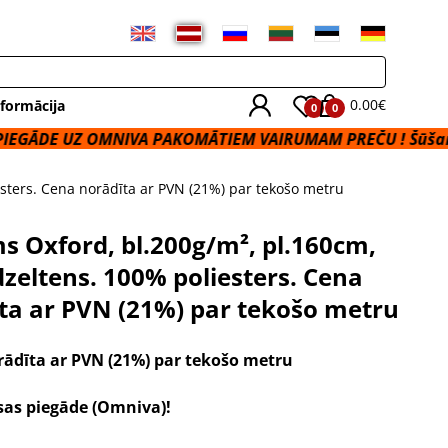
0.00€
formācija
0
0
OMNIVA PAKOMĀTIEM VAIRUMAM PREČU ! Šūšanas Pakalpo
sters. Cena norādīta ar PVN (21%) par tekošo metru
 Oxford, bl.200g/m², pl.160cm,
dzeltens. 100% poliesters. Cena
ta ar PVN (21%) par tekošo metru
rādīta ar PVN (21%) par tekošo metru
as piegāde (Omniva)!