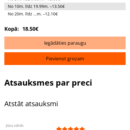
No 10m. līdz 19.99m. –13.50€
No 20m. līdz ...m. –12.10€
Kopā:
18.50€
Iegādāties paraugu
Pievienot grozam
Atsauksmes par preci
Atstāt atsauksmi
Jūsu vārds