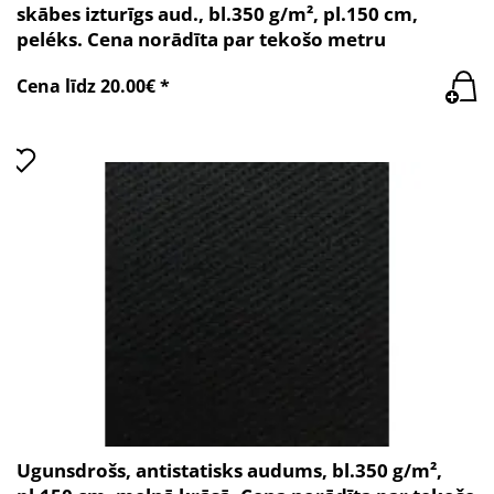
skābes izturīgs aud., bl.350 g/m², pl.150 cm,
peléks. Cena norādīta par tekošo metru
Cena līdz 20.00€ *
Ugunsdrošs, antistatisks audums, bl.350 g/m²,