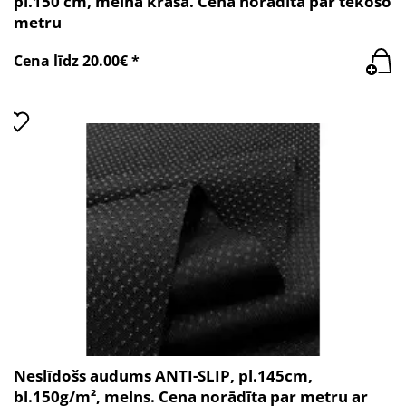
pl.150 cm, melnā krāsā. Cena norādīta par tekošo
metru
Cena līdz 20.00€ *
Neslīdošs audums ANTI-SLIP, pl.145cm,
bl.150g/m², melns. Cena norādīta par metru ar