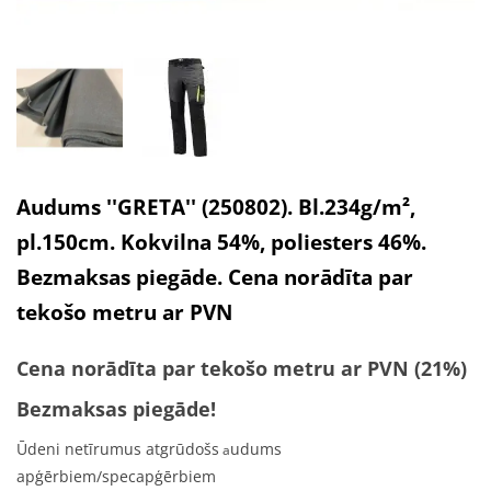
Audums ''GRETA'' (250802). Bl.234g/m²,
pl.150cm. Kokvilna 54%, poliesters 46%.
Bezmaksas piegāde. Cena norādīta par
tekošo metru ar PVN
Cena norādīta par tekošo metru ar PVN (21%)
Bezmaksas piegāde!
Ūdeni netīrumus atgrūdošs
udums
a
apģērbiem/specapģērbiem