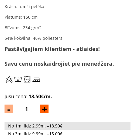
Krāsa: tumši pelēka
Platums: 150 cm
Blīvums: 234 g/m2
54% kokvilna, 46% poliesters
Pastāvīgajiem klientiem - atlaides!
Savu cenu noskaidrojiet pie menedžera.
Jūsu cena:
18.50€/m.
-
+
No 1m. līdz 2.99m. –18.50€
No 3m. līdz 9.99m. –15.00€