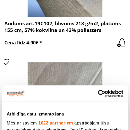
Audums art.19C102, blīvums 218 g/m2, platums
155 cm, 57% kokvilna un 43% poliesters
Cena līdz 4.90€ *
Atbildīga datu izmantošana
Mēs ar saviem
1022 partneriem
apstrādājam jūsu
personiskos datus, piemēram, jūsu IP adresi, izmantojot