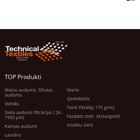
TOP Produkti
Maisu audums. Džutas
Marle
audums.
Ģeotekstils
Voiloks
Tenti Pārklāji 175 g/m2
Sieta audumi filtrācijai ( 26 -
Fasādes sieti. Aizsargsieti
1950 μm)
Insektu siets
Kanvas audumi
Lavsāns