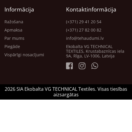
Informācija
Kontaktinformācija
Ražošana
(+371) 29 41 20 54
Apmaksa
(+371) 27 82 00 82
Par mums
info@tehaudumi.lv
Piegāde
Ekobalta VG TECHNICAL
TEXTILES, Krustabaznīcas iela
Vispārīgi nosacījumi
9A, Rīga, LV-1006, Latvija
2026 SIA Ekobalta VG TECHNICAL Textiles. Visas tiesības
aizsargātas