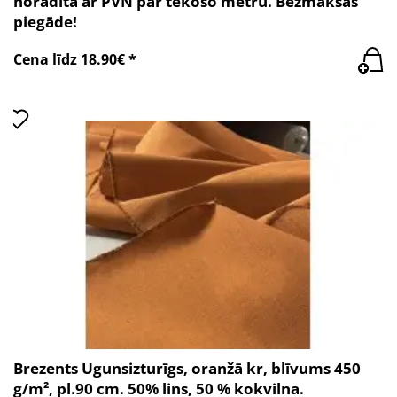
norādīta ar PVN par tekošo metru. Bezmaksas
piegāde!
Cena līdz 18.90€ *
Brezents Ugunsizturīgs, oranžā kr, blīvums 450
g/m², pl.90 cm. 50% lins, 50 % kokvilna.