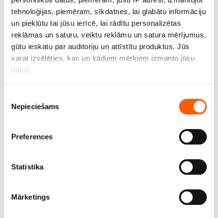
tehnoloģijas, piemēram, sīkdatnes, lai glabātu informāciju
Audums art.19C102, blīvums 218 g/m2, platums
un piekļūtu tai jūsu ierīcē, lai rādītu personalizētas
155 cm, 57% kokvilna un 43% poliesters. Rullis 50
reklāmas un saturu, veiktu reklāmu un satura mērījumus,
m
gūtu ieskatu par auditoriju un attīstītu produktus. Jūs
varat izvēlēties, kas un kādiem mērķiem izmanto jūsu
Cena līdz 100.00€ *
datus.
Ja atļaujat, mēs arī vēlētos
Piekrišanas
Nepieciešams
apkopot informāciju par jūsu ģeogrāfisko
izvēle
atrašanās vietu, kas var būt ar precizitāti līdz
vairākiem metriem;
Preferences
Identificēt ierīci, veicot aktīvu skenēšanu, lai
iegūtu specifiskus raksturlielumus (piemēram, ņemt
pirkstu nospiedumus)
Statistika
Uzziniet vairāk par to, kā jūsu personas dati tiek
apstrādāti, un iestatiet preferences
detalizētās
Mārketings
informācijas sadaļā
. Jebkurā laikā no varat mainīt vai
atsaukt savu piekrišanu, izmantojot sīkdatņu deklarāciju.