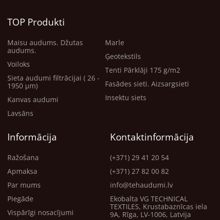
TOP Produkti
Maisu audums. Džutas
Marle
audums.
Ģeotekstils
Voiloks
Tenti Pārklāji 175 g/m2
Sieta audumi filtrācijai ( 26 -
Fasādes sieti. Aizsargsieti
1950 μm)
Insektu siets
Kanvas audumi
Lavsāns
Informācija
Kontaktinformācija
Ražošana
(+371) 29 41 20 54
Apmaksa
(+371) 27 82 00 82
Par mums
info@tehaudumi.lv
Piegāde
Ekobalta VG TECHNICAL
TEXTILES, Krustabaznīcas iela
Vispārīgi nosacījumi
9A, Rīga, LV-1006, Latvija