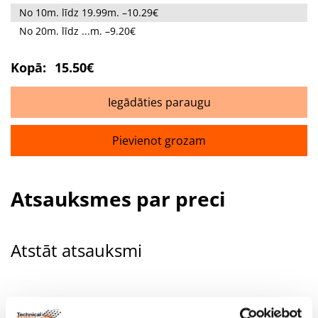
No 10m. līdz 19.99m. –10.29€
No 20m. līdz ...m. –9.20€
Kopā:
15.50€
Iegādāties paraugu
Pievienot grozam
Atsauksmes par preci
Atstāt atsauksmi
Jūsu vārds