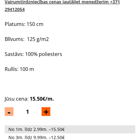
Vairumtirdzniecības cenas jautājiet menedžerim +371
29412054
Platums: 150 cm
Blīvums: 125 g/m2
Sastāvs: 100% poliesters
Rullis: 100 m
Jūsu cena:
15.50€/m.
-
+
No 1m. līdz 2.99m. –15.50€
No 3m. līdz 9.99m. –12.50€