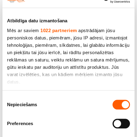
Jūsu atsauksmes
Atbildīga datu izmantošana
Mēs ar saviem
1022 partneriem
apstrādājam jūsu
personiskos datus, piemēram, jūsu IP adresi, izmantojot
tehnoloģijas, piemēram, sīkdatnes, lai glabātu informāciju
un piekļūtu tai jūsu ierīcē, lai rādītu personalizētas
reklāmas un saturu, veiktu reklāmu un satura mērījumus,
gūtu ieskatu par auditoriju un attīstītu produktus. Jūs
varat izvēlēties, kas un kādiem mērķiem izmanto jūsu
Atstāt atsauksmi
datus.
Līdzīgi produkti un citi izmēri
Ja atļaujat, mēs arī vēlētos
Piekrišanas
Nepieciešams
apkopot informāciju par jūsu ģeogrāfisko
izvēle
atrašanās vietu, kas var būt ar precizitāti līdz
vairākiem metriem;
Preferences
Identificēt ierīci, veicot aktīvu skenēšanu, lai
iegūtu specifiskus raksturlielumus (piemēram, ņemt