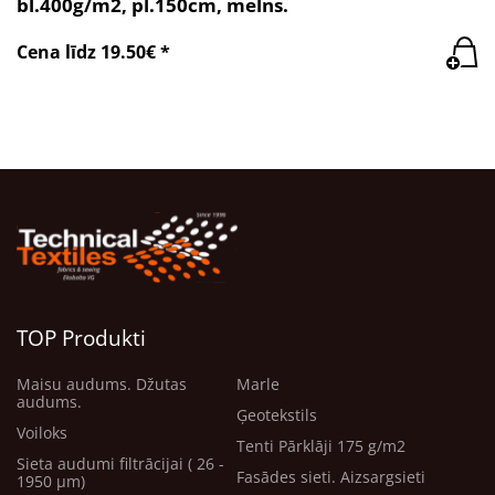
bl.400g/m2, pl.150cm, melns.
Cena līdz 19.50€ *
TOP Produkti
Maisu audums. Džutas
Marle
audums.
Ģeotekstils
Voiloks
Tenti Pārklāji 175 g/m2
Sieta audumi filtrācijai ( 26 -
Fasādes sieti. Aizsargsieti
1950 μm)