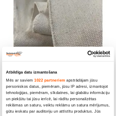
Audums ''Canvas'', pl.100 cm, bl. 930 g/m2,100 %
kokvilna
Atbildīga datu izmantošana
Cena līdz 19.90€ *
Mēs ar saviem
1022 partneriem
apstrādājam jūsu
personiskos datus, piemēram, jūsu IP adresi, izmantojot
tehnoloģijas, piemēram, sīkdatnes, lai glabātu informāciju
un piekļūtu tai jūsu ierīcē, lai rādītu personalizētas
reklāmas un saturu, veiktu reklāmu un satura mērījumus,
gūtu ieskatu par auditoriju un attīstītu produktus. Jūs