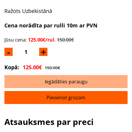
Ražots Uzbekistānā
Cena norādīta par rulli 10m ar PVN
Jūsu cena:
125.00€/rul.
150.00€
-
+
Kopā:
125.00€
150.00€
Iegādāties paraugu
Pievienot grozam
Atsauksmes par preci