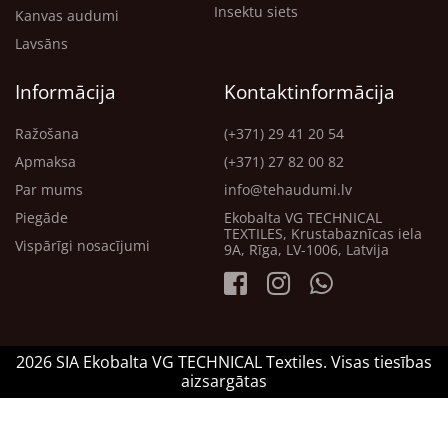
Insektu siets
Kanvas audumi
Lavsāns
Informācija
Kontaktinformācija
Ražošana
(+371) 29 41 20 54
Apmaksa
(+371) 27 82 00 82
Par mums
info@tehaudumi.lv
Piegāde
Ekobalta VG TECHNICAL
TEXTILES, Krustabaznīcas iela
Vispārīgi nosacījumi
9A, Rīga, LV-1006, Latvija
2026 SIA Ekobalta VG TECHNICAL Textiles. Visas tiesības
aizsargātas