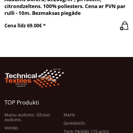
citrondzeltens. 100% poliesters. Cena ar PVN par
rulli - 10m. Bezmaksas piegāde
Cena līdz 69.00€ *
TOP Produkti
Maisu audums. Džutas
Marle
audums.
Ģeotekstils
Voiloks
Tenti Pārklāji 175 g/m2