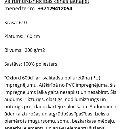
Vairumtirdzniecības cenas jautājiet
menedžerim
+37129412054
Krāsa: 610
Platums: 160 cm
Blīvums: 200 g/m2
Sastāvs: 100% poliesters
“
Oxford
600d” ar kvalitatīvu poliuretāna (PU)
impregnējumu. Atšķirībā no PVC impregnējuma, šis
impregnējums laika gaitā nesaplīst un nesabirst. Šis
audums ir izturīgs, elastīgs, nodilumizturīgs un
noturīgs pret daudzkārtēju salocīšanu. Audumam ir
ūdeni aizturošas un atgrūdošas īpašības. Lieliski
piemērots mugursomu, somu, bezkarkasa mēbeļu,
apģērbu elementu un apavu elementu šūšanai