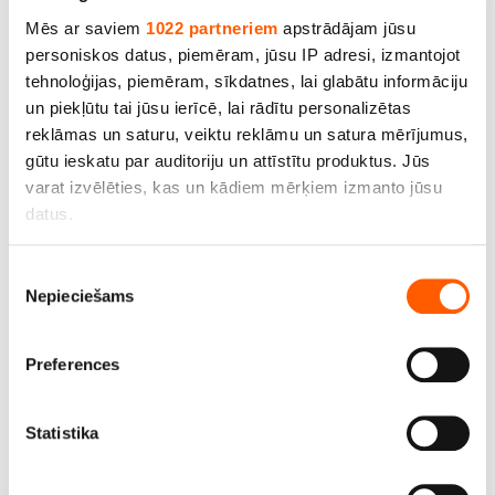
Mēs ar saviem
1022 partneriem
apstrādājam jūsu
personiskos datus, piemēram, jūsu IP adresi, izmantojot
tehnoloģijas, piemēram, sīkdatnes, lai glabātu informāciju
Audums Oxford, bl.200g/m², pl.160cm, Krāsa:
un piekļūtu tai jūsu ierīcē, lai rādītu personalizētas
gaiši pelēka. 100% poliesters. Cena ar PVN par
reklāmas un saturu, veiktu reklāmu un satura mērījumus,
rulli - 10m. Bezmaksas piegāde
gūtu ieskatu par auditoriju un attīstītu produktus. Jūs
varat izvēlēties, kas un kādiem mērķiem izmanto jūsu
Cena līdz 69.00€ *
datus.
Ja atļaujat, mēs arī vēlētos
Piekrišanas
SALE
Nepieciešams
apkopot informāciju par jūsu ģeogrāfisko
izvēle
atrašanās vietu, kas var būt ar precizitāti līdz
vairākiem metriem;
Preferences
Identificēt ierīci, veicot aktīvu skenēšanu, lai
iegūtu specifiskus raksturlielumus (piemēram, ņemt
pirkstu nospiedumus)
Statistika
Uzziniet vairāk par to, kā jūsu personas dati tiek
apstrādāti, un iestatiet preferences
detalizētās