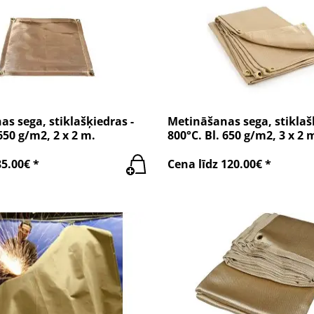
s sega, stiklašķiedras -
Metināšanas sega, stiklaš
650 g/m2, 2 x 2 m.
800°C. Bl. 650 g/m2, 3 x 2 
85.00€ *
Cena līdz 120.00€ *