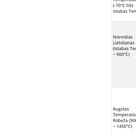
(-70°C līdz
Istabas Te
Normālas
Lietošanas
(Istabas T
~ 900°C)
Augstas
Temperatū
Robeža (90
~ 1450°C)