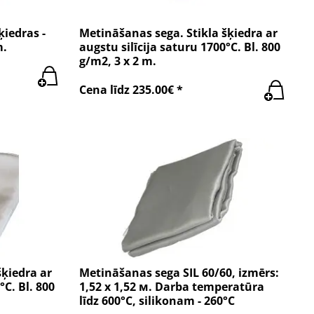
ķiedras -
Metināšanas sega. Stikla šķiedra ar
m.
augstu silīcija saturu 1700°C. Bl. 800
g/m2, 3 x 2 m.
Cena līdz 235.00€ *
šķiedra ar
Metināšanas sega SIL 60/60, izmērs:
°C. Bl. 800
1,52 x 1,52 м. Darba temperatūra
līdz 600°C, silikonam - 260°C