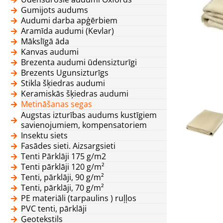
Gumijots audums
Audumi darba apģērbiem
Aramīda audumi (Kevlar)
Mākslīgā āda
Kanvas audumi
Brezenta audumi ūdensizturīgi
Brezents Ugunsizturīgs
Stikla šķiedras audumi
Keramiskās šķiedras audumi
Metināšanas segas
Augstas izturības audums kustīgiem
savienojumiem, kompensatoriem
Insektu siets
Fasādes sieti. Aizsargsieti
Tenti Pārklāji 175 g/m2
Tenti pārklāji 120 g/m²
Tenti, pārklāji, 90 g/m²
Tenti, pārklāji, 70 g/m²
PE materiāli (tarpaulins ) ruļļos
PVC tenti, pārklāji
Ģeotekstils