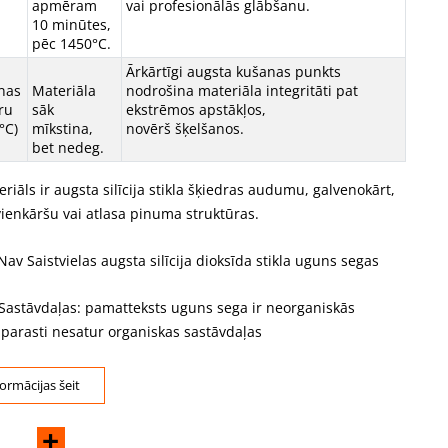
apmēram
vai profesionālās glābšanu.
10 minūtes,
pēc 1450°C.
Ārkārtīgi augsta kušanas punkts
nas
Materiāla
nodrošina materiāla integritāti pat
ru
sāk
ekstrēmos apstākļos,
°C)
mīkstina,
novērš šķelšanos.
bet nedeg.
iāls ir augsta silīcija stikla šķiedras audumu, galvenokārt,
vienkāršu vai atlasa pinuma struktūras.
 Nav Saistvielas augsta silīcija dioksīda stikla uguns segas
Sastāvdaļas: pamatteksts uguns sega ir neorganiskās
 parasti nesatur organiskas sastāvdaļas
formācijas šeit
+