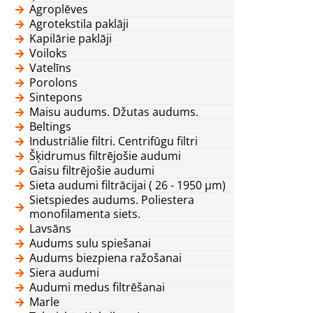
Agroplēves
Agrotekstila paklāji
Kapilārie paklāji
Voiloks
Vatelīns
Porolons
Sintepons
Maisu audums. Džutas audums.
Beltings
Industriālie filtri. Centrifūgu filtri
Šķidrumus filtrējošie audumi
Gaisu filtrējošie audumi
Sieta audumi filtrācijai ( 26 - 1950 μm)
Sietspiedes audums. Poliestera
monofilamenta siets.
Lavsāns
Audums sulu spiešanai
Audums biezpiena ražošanai
Siera audumi
Audumi medus filtrēšanai
Marle