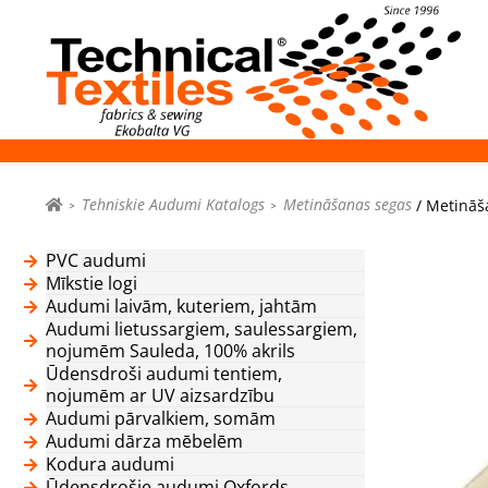
Tehniskie Audumi Katalogs
Metināšanas segas
/ Metināša
PVC audumi
Mīkstie logi
Audumi laivām, kuteriem, jahtām
Audumi lietussargiem, saulessargiem,
nojumēm Sauleda, 100% akrils
Ūdensdroši audumi tentiem,
nojumēm ar UV aizsardzību
Audumi pārvalkiem, somām
Audumi dārza mēbelēm
Kodura audumi
Ūdensdrošie audumi Oxfords