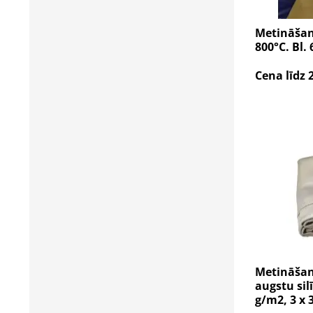
Metināšana
800°C. Bl. 
Cena līdz 
Metināšana
augstu silī
g/m2, 3 x 