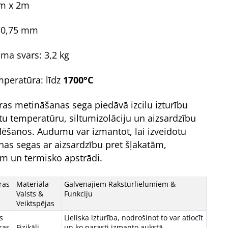
2m x 2m
 0,75 mm
uma svars: 3,2 kg
mperatūra
: līdz
1700°C
dras metināšanas sega piedāvā izcilu izturību
tu temperatūru, siltumizolāciju un aizsardzību
dēšanos. Audumu var izmantot, lai izveidotu
as segas ar aizsardzību pret šļakatām,
ēm un termisko apstrādi.
ras
Materiāla
Galvenajiem Raksturlielumiem &
Valsts &
Funkciju
Veiktspējas
s
Lieliska izturība, nodrošinot to var atlocīt
ras
Fizikāli
un ko parasti izmanto aukstā