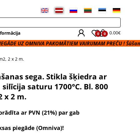
0.00€
formācija
0
0
OMNIVA PAKOMĀTIEM VAIRUMAM PREČU ! Šūšanas Pakalpo
m2, 2 x 2 m.
šanas sega. Stikla šķiedra ar
silīcija saturu 1700°C. Bl. 800
2 x 2 m.
orādīta ar PVN (21%) par gab
sas piegāde
(Omniva)!