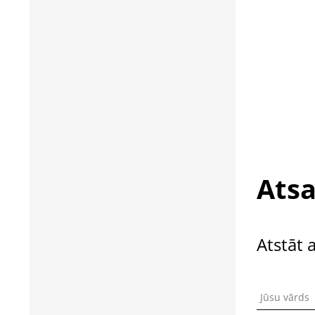
Atsa
Atstāt 
Jūsu vārds