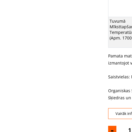
Tuvumā
Mīksttapša
Temperatū
(Apm. 1700
Pamata mater
izmantojot 
Saistvielas:
Organiskas 
šķiedras un
Vairāk in
-