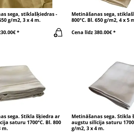
s sega, stiklašķiedras -
Metināšanas sega, stiklaš
650 g/m2, 3 x 4 m.
800°C. Bl. 650 g/m2, 4 x 5 
230.00€ *
Cena līdz 380.00€ *
s sega. Stikla šķiedra ar
Metināšanas sega. Stikla 
cija saturu 1700°C. Bl. 800
augstu silīcija saturu 1700
3 m.
g/m2, 3 x 4 m.