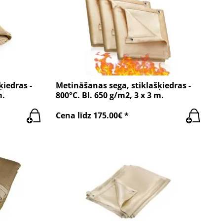
ķiedras -
Metināšanas sega, stiklašķiedras -
m.
800°C. Bl. 650 g/m2, 3 x 3 m.
Cena līdz 175.00€ *