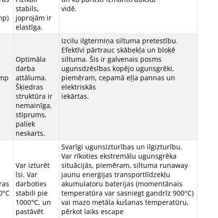
stabils,
vidē.
mp)
joprojām ir
elastīga.
Izcilu ilgtermiņa siltuma pretestību.
Efektīvi pārtrauc skābekļa un bloķē
Optimāla
siltuma. Šis ir galvenais posms
darba
ugunsdzēsības kopējo ugunsgrēki,
emp
attāluma.
piemēram, cepamā eļļa pannas un
Šķiedras
elektriskās
struktūra ir
iekārtas.
nemainīga,
stiprums,
paliek
neskarts.
Svarīgi ugunsizturības un ilgizturību.
Var rīkoties ekstremālu ugunsgrēka
Var izturēt
situācijās, piemēram, siltuma runaway
īsi. Var
jaunu enerģijas transportlīdzekļu
ras
darboties
akumulatoru baterijas (momentānais
0°C
stabili pie
temperatūra var sasniegt gandrīz 900°C)
1000°C, un
vai mazo metāla kušanas temperatūru,
pastāvēt
pērkot laiks escape