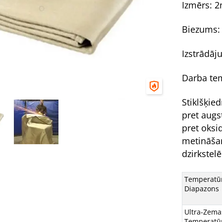
Izmērs: 
Biezums:
Izstrādāj
Darba te
Stiklšķie
pret augs
pret oksi
metināšan
dzirkstel
Temperatū
Diapazons
Ultra-Zema
Temperatū