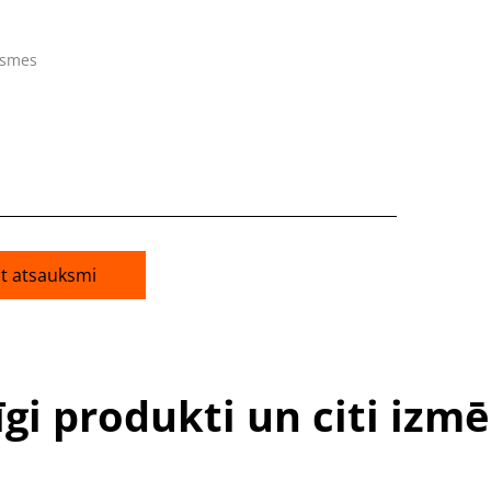
ksmes
āt atsauksmi
īgi produkti un citi izmē