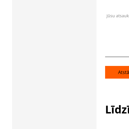
Jūsu atsau
Atst
Līdz