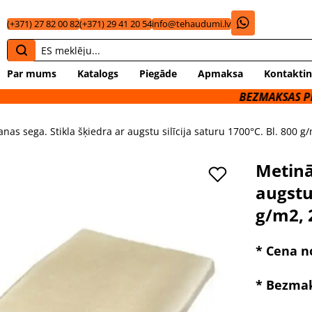
(+371) 27 82 00 82
(+371) 29 41 20 54
info@tehaudumi.lv
Par mums
Katalogs
Piegāde
Apmaksa
Kontaktin
BEZMAKSAS PIEGĀDE UZ 
nas sega. Stikla šķiedra ar augstu silīcija saturu 1700°C. Bl. 800 g/
Metinā
augstu 
g/m2, 
* Cena n
* Bezmak