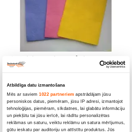
Universālā lupata. Bl.110g/m². Pl.38cm. Cena
norādīta ar PVN par gab-10m
Cena līdz 9.90€ *
Atbildīga datu izmantošana
Mēs ar saviem
1022 partneriem
apstrādājam jūsu
personiskos datus, piemēram, jūsu IP adresi, izmantojot
tehnoloģijas, piemēram, sīkdatnes, lai glabātu informāciju
un piekļūtu tai jūsu ierīcē, lai rādītu personalizētas
reklāmas un saturu, veiktu reklāmu un satura mērījumus,
gūtu ieskatu par auditoriju un attīstītu produktus. Jūs