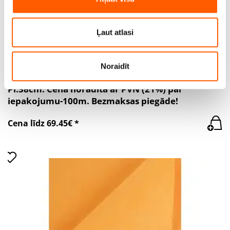
izmantojat mūsu vietni, mēs arī kopīgojam ar saviem
sociālās saziņas līdzekļu, reklamēšanas un analīzes
partneriem, kuri to var apvienot ar citu informāciju, ko
Ļaut atlasi
viņiem sniedzat vai ko viņi apkopo, kad lietojat viņu
pakalpojumus.
Noraidīt
Universālā lupata (10mx10gab) rozā. Bl.120g/m².
Pl.38cm. Cena norādīta ar PVN (21%) par
iepakojumu-100m. Bezmaksas piegāde!
Cena līdz 69.45€ *