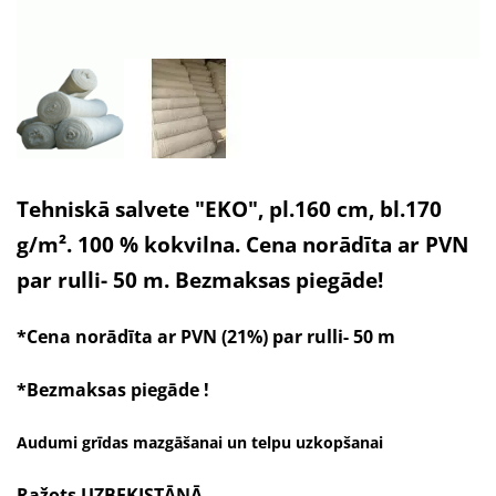
Tehniskā salvete "EKO", pl.160 cm, bl.170
g/m². 100 % kokvilna. Cena norādīta ar PVN
par rulli- 50 m. Bezmaksas piegāde!
*Cena norādīta ar PVN (21%) par rulli- 50 m
*
Bezmaksas piegāde !
Audumi grīdas mazgāšanai un telpu uzkopšanai
Ražots UZBEKISTĀNĀ.