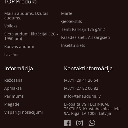
TOP Produkti
Maisu audums. Džutas
Marle
audums.
Ģeotekstils
Voiloks
Tenti Pārklāji 175 g/m2
Sieta audumi filtrācijai ( 26 -
Fasādes sieti. Aizsargsieti
1950 μm)
Insektu siets
Kanvas audumi
Lavsāns
Informācija
Kontaktinformācija
Ražošana
(+371) 29 41 20 54
Apmaksa
(+371) 27 82 00 82
Par mums
info@tehaudumi.lv
Piegāde
Ekobalta VG TECHNICAL
TEXTILES, Krustabaznīcas iela
Vispārīgi nosacījumi
9A, Rīga, LV-1006, Latvija