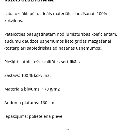
Laba uzsūktspēja, ideāls materiāls slaucīšanai. 100%
kokvilnas.
Pateicoties paaugstinātam nodilumizturības koeficientam,
audumu daudzos uzņēmumos lieto grīdas mazgāšanai
(tostarp arī sabiedriskās ēdināšanas uzņēmumos).
Piešķirts atbilstošs kvalitātes sertifikāts.
Sastāvs: 100 % kokvilna.
Materiāla blīvums: 170 g/m2
Auduma platums: 160 cm
Iepakojums: polietelēna plēve.