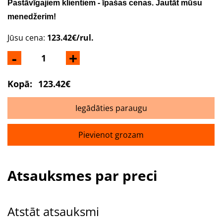
Pastāvīgajiem klientiem - īpašas cenas. Jautāt mūsu
menedžerim!
Jūsu cena:
123.42€/rul.
-
+
Kopā:
123.42€
Iegādāties paraugu
Pievienot grozam
Atsauksmes par preci
Atstāt atsauksmi