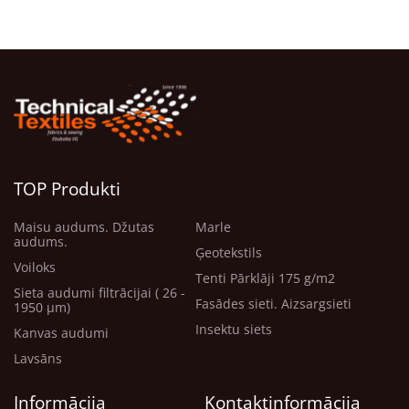
TOP Produkti
Maisu audums. Džutas
Marle
audums.
Ģeotekstils
Voiloks
Tenti Pārklāji 175 g/m2
Sieta audumi filtrācijai ( 26 -
Fasādes sieti. Aizsargsieti
1950 μm)
Insektu siets
Kanvas audumi
Lavsāns
Informācija
Kontaktinformācija