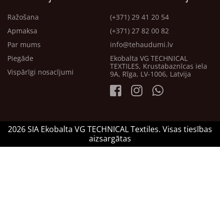
Ražošana
(+371) 29 41 20 54
Apmaksa
(+371) 27 82 00 82
Par mums
info@tehaudumi.lv
Piegāde
Ekobalta VG TECHNICAL
TEXTILES, Krustabaznīcas iela
Vispārīgi nosacījumi
9A, Rīga, LV-1006, Latvija
2026 SIA Ekobalta VG TECHNICAL Textiles. Visas tiesības
aizsargātas