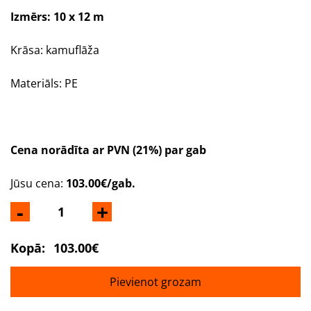
Izmērs: 10 x 12 m
Krāsa: kamuflāža
Materiāls: PE
Cena norādīta ar PVN (21%) par gab
Jūsu cena:
103.00€/gab.
-
+
Kopā:
103.00€
Pievienot grozam