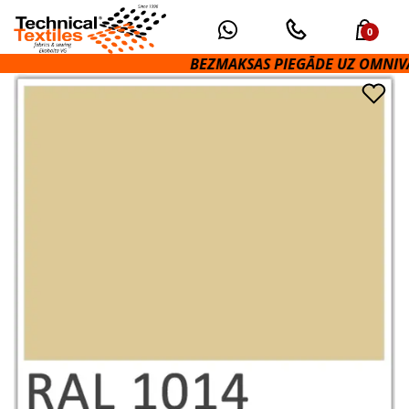
0
BEZMAKSAS PIEGĀDE UZ OMNIVA P