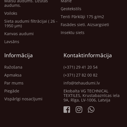
Maisu audums. Džutas
Marle
audums.
Ģeotekstils
Voiloks
Tenti Pārklāji 175 g/m2
Sieta audumi filtrācijai ( 26 -
Fasādes sieti. Aizsargsieti
1950 μm)
Insektu siets
Kanvas audumi
Lavsāns
Informācija
Kontaktinformācija
Ražošana
(+371) 29 41 20 54
Apmaksa
(+371) 27 82 00 82
Par mums
info@tehaudumi.lv
Piegāde
Ekobalta VG TECHNICAL
TEXTILES, Krustabaznīcas iela
Vispārīgi nosacījumi
9A, Rīga, LV-1006, Latvija