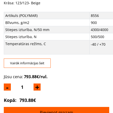
Krāsa: 123/123- Beige
Artikuls (POLYMAR)
8556
Blīvums, g/m2
900
Stiepes izturība, N/50 mm
4300/4000
Stiepes izturība, N
500/500
Temperatūras režīms, C
-40 / +70
Vairāk informācijas šeit
Jūsu cena:
793.88€/rul.
-
+
Kopā:
793.88€
Pievienot grozam