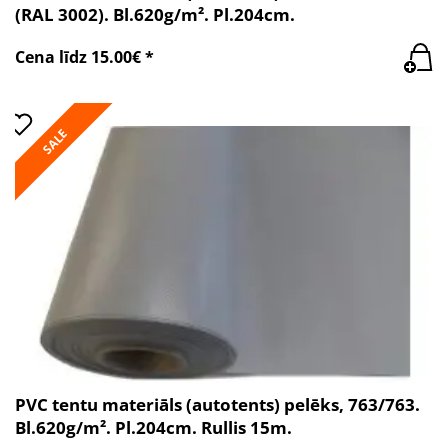
(RAL 3002). Bl.620g/m². Pl.204cm.
Cena līdz 15.00€ *
SALE
PVC tentu materiāls (autotents) pelēks, 763/763.
Bl.620g/m². Pl.204cm. Rullis 15m.