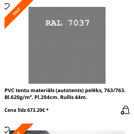
SALE
PVC tentu materiāls (autotents) pelēks, 763/763.
Bl.620g/m². Pl.204cm. Rullis 44m.
Cena līdz 673.20€ *