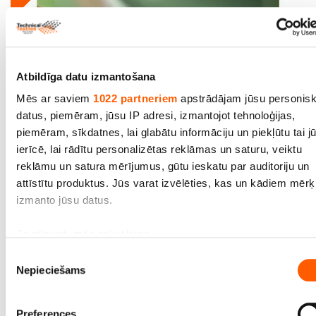
Atbildīga datu izmantošana
Mēs ar saviem
1022 partneriem
apstrādājam jūsu personis
datus, piemēram, jūsu IP adresi, izmantojot tehnoloģijas,
piemēram, sīkdatnes, lai glabātu informāciju un piekļūtu tai j
ierīcē, lai rādītu personalizētas reklāmas un saturu, veiktu
PVC tentu materiāls (autotents) 627/627, bl.620
reklāmu un satura mērījumus, gūtu ieskatu par auditoriju un
g/m2, pl.204 cm. Rullis 46 m
attīstītu produktus. Jūs varat izvēlēties, kas un kādiem mēr
izmanto jūsu datus.
Cena līdz 703.80€ *
Ja atļaujat, mēs arī vēlētos
apkopot informāciju par jūsu ģeogrāfisko atrašanās vi
Piekrišanas
Nepieciešams
kas var būt ar precizitāti līdz vairākiem metriem;
izvēle
Identificēt ierīci, veicot aktīvu skenēšanu, lai iegūtu
specifiskus raksturlielumus (piemēram, ņemt pirkstu
Preferences