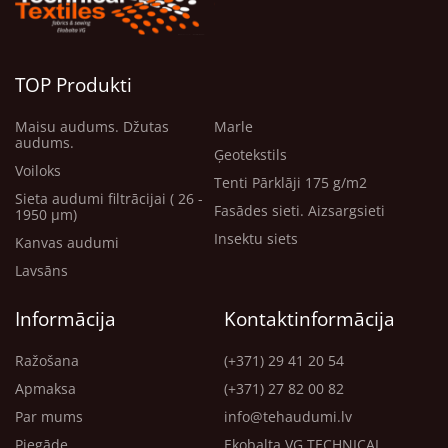
TOP Produkti
Maisu audums. Džutas
Marle
audums.
Ģeotekstils
Voiloks
Tenti Pārklāji 175 g/m2
Sieta audumi filtrācijai ( 26 -
Fasādes sieti. Aizsargsieti
1950 μm)
Insektu siets
Kanvas audumi
Lavsāns
Informācija
Kontaktinformācija
Ražošana
(+371) 29 41 20 54
Apmaksa
(+371) 27 82 00 82
Par mums
info@tehaudumi.lv
Piegāde
Ekobalta VG TECHNICAL