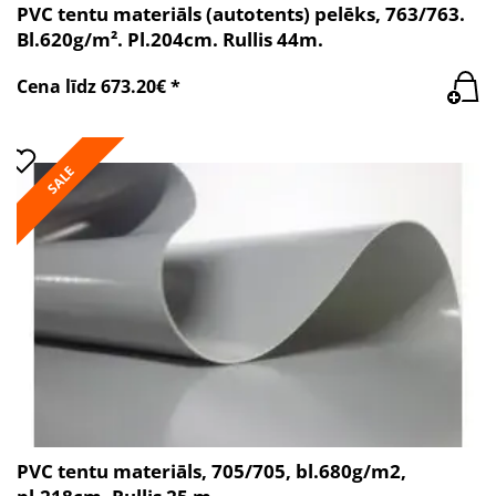
PVC tentu materiāls (autotents) pelēks, 763/763.
Bl.620g/m². Pl.204cm. Rullis 44m.
Cena līdz 673.20€ *
SALE
PVC tentu materiāls, 705/705, bl.680g/m2,