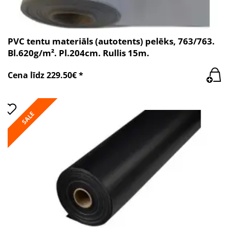
PVC tentu materiāls (autotents) pelēks, 763/763.
Bl.620g/m². Pl.204cm. Rullis 15m.
Cena līdz 229.50€ *
SALE