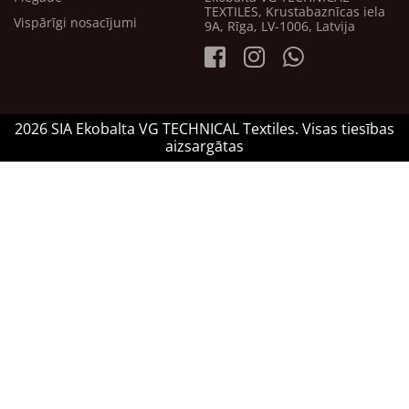
TEXTILES, Krustabaznīcas iela
Vispārīgi nosacījumi
9A, Rīga, LV-1006, Latvija
2026 SIA Ekobalta VG TECHNICAL Textiles. Visas tiesības
aizsargātas