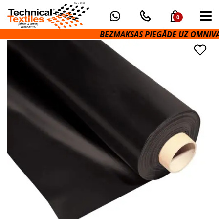
0
BEZMAKSAS PIEGĀDE UZ OMNIVA P