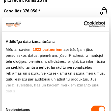
pl.218cm. Rullis 25 m
Cena līdz 376.05€ *
SALE
Atbildīga datu izmantošana
Mēs ar saviem
1022 partneriem
apstrādājam jūsu
personiskos datus, piemēram, jūsu IP adresi, izmantojot
tehnoloģijas, piemēram, sīkdatnes, lai glabātu informāciju
un piekļūtu tai jūsu ierīcē, lai rādītu personalizētas
reklāmas un saturu, veiktu reklāmu un satura mērījumus,
gūtu ieskatu par auditoriju un attīstītu produktus. Jūs
varat izvēlēties, kas un kādiem mērķiem izmanto jūsu
datus.
PVC tentu materiāls (autotents) 627/627, bl.620
g/m2, pl.204 cm. Rullis 46 m
Ja atļaujat, mēs arī vēlētos
Piekrišanas
Nepieciešams
apkopot informāciju par jūsu ģeogrāfisko
izvēle