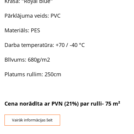
Krāsa: ''
Royal blue''
Pārklājuma veids: PVC
Materiāls: PES
Darba temperatūra: +70 / -40 °C
Blīvums: 680g/m2
Platums rullim: 250cm
Cena norādīta ar PVN (21%) par rulli- 75 m²
Vairāk informācijas šeit