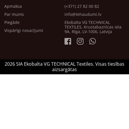
Apmaksa
(+371) 27 82 00 82
Par mums
info@tehaudumi.lv
Piegāde
Ekobalta VG TECHNICAL
TEXTILES, Krustabaznīcas iela
Vispārīgi nosacījumi
9A, Rīga, LV-1006, Latvija
2026 SIA Ekobalta VG TECHNICAL Textiles. Visas tiesības
aizsargātas