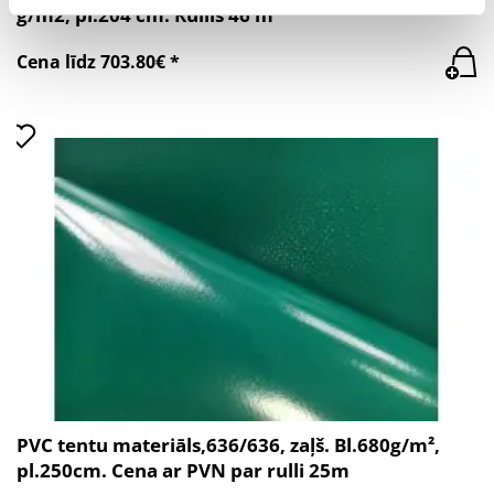
g/m2, pl.204 cm. Rullis 46 m
Cena līdz 703.80€ *
PVC tentu materiāls,636/636, zaļš. Bl.680g/m²,
pl.250cm. Cena ar PVN par rulli 25m