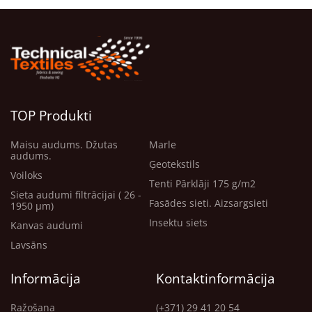
TOP Produkti
Maisu audums. Džutas
Marle
audums.
Ģeotekstils
Voiloks
Tenti Pārklāji 175 g/m2
Sieta audumi filtrācijai ( 26 -
Fasādes sieti. Aizsargsieti
1950 μm)
Insektu siets
Kanvas audumi
Lavsāns
Informācija
Kontaktinformācija
Ražošana
(+371) 29 41 20 54