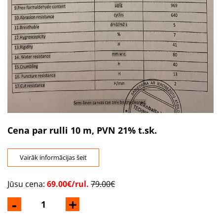
Cena par rulli 10
m, PVN 21% t.sk.
Vairāk informācijas šeit
Jūsu cena:
69.00€/rul.
79.00€
-
+