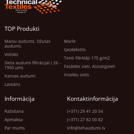
TOP Produkti
Maisu audums. Džutas
Marle
audums.
Ģeotekstils
Voiloks
Tenti Pārklāji 175 g/m2
Sieta audumi filtrācijai ( 26 -
Fasādes sieti. Aizsargsieti
1950 μm)
Insektu siets
Kanvas audumi
Lavsāns
Informācija
Kontaktinformācija
Ražošana
(+371) 29 41 20 54
Apmaksa
(+371) 27 82 00 82
Par mums
info@tehaudumi.lv