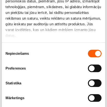
personiskos datus, piemēram, jūsu IP adresi, izmantojot
tehnoloģijas, piemēram, sīkdatnes, lai glabātu informāciju
Brezenta audums ūdensatgrūdošs, vaskots. 100%
un piekļūtu tai jūsu ierīcē, lai rādītu personalizētas
kokvilna. Krāsa: Natural. Platums 160cm. Blīvums
reklāmas un saturu, veiktu reklāmu un satura mērījumus,
400g/m2. Cena norādīta ar PVN par tek.m.
gūtu ieskatu par auditoriju un attīstītu produktus. Jūs
varat izvēlēties, kas un kādiem mērķiem izmanto jūsu
Cena līdz 19.24€ *
datus.
Ja atļaujat, mēs arī vēlētos
Piekrišanas
Nepieciešams
apkopot informāciju par jūsu ģeogrāfisko
izvēle
atrašanās vietu, kas var būt ar precizitāti līdz
vairākiem metriem;
Preferences
Identificēt ierīci, veicot aktīvu skenēšanu, lai
iegūtu specifiskus raksturlielumus (piemēram, ņemt
pirkstu nospiedumus)
Statistika
Uzziniet vairāk par to, kā jūsu personas dati tiek
apstrādāti, un iestatiet preferences
detalizētās
Mārketings
informācijas sadaļā
. Jebkurā laikā no varat mainīt vai
atsaukt savu piekrišanu, izmantojot sīkdatņu deklarāciju.