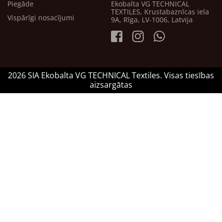
Piegāde
Ekobalta VG TECHNICAL
TEXTILES, Krustabaznīcas iela
Vispārīgi nosacījumi
9A, Rīga, LV-1006, Latvija
2026 SIA Ekobalta VG TECHNICAL Textiles. Visas tiesības
aizsargātas