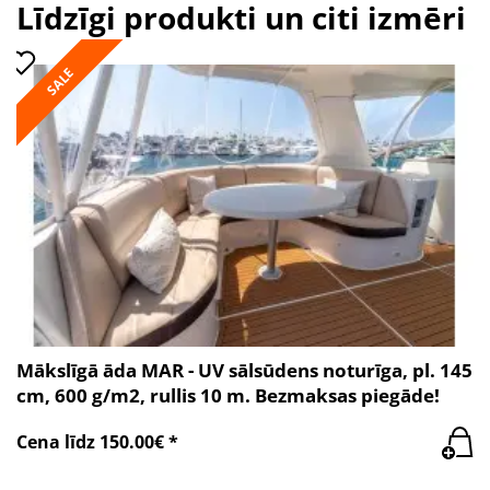
Līdzīgi produkti un citi izmēri
SALE
Mākslīgā āda MAR - UV sālsūdens noturīga, pl. 145
cm, 600 g/m2, rullis 10 m. Bezmaksas piegāde!
Cena līdz 150.00€ *