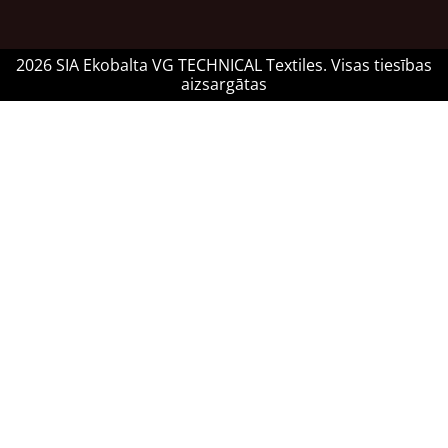
2026 SIA Ekobalta VG TECHNICAL Textiles. Visas tiesības
aizsargātas