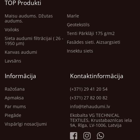
TOP Produkti
Maisu audums. Džutas
Marle
audums.
Ģeotekstils
Voiloks
Tenti Pārklāji 175 g/m2
Sieta audumi filtrācijai ( 26 -
Fasādes sieti. Aizsargsieti
1950 μm)
Insektu siets
Kanvas audumi
Lavsāns
Informācija
Kontaktinformācija
Ražošana
(+371) 29 41 20 54
Apmaksa
(+371) 27 82 00 82
Par mums
info@tehaudumi.lv
Piegāde
Ekobalta VG TECHNICAL
TEXTILES, Krustabaznīcas iela
Vispārīgi nosacījumi
9A, Rīga, LV-1006, Latvija