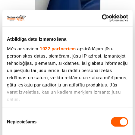
Atbildīga datu izmantošana
Mākslīgā āda, pl.140 cm, bl.430 g/m2, zila
Mēs ar saviem
1022 partneriem
apstrādājam jūsu
personiskos datus, piemēram, jūsu IP adresi, izmantojot
Cena līdz 14.10€ *
tehnoloģijas, piemēram, sīkdatnes, lai glabātu informāciju
un piekļūtu tai jūsu ierīcē, lai rādītu personalizētas
reklāmas un saturu, veiktu reklāmu un satura mērījumus,
gūtu ieskatu par auditoriju un attīstītu produktus. Jūs
varat izvēlēties, kas un kādiem mērķiem izmanto jūsu
datus.
Ja atļaujat, mēs arī vēlētos
Piekrišanas
Nepieciešams
apkopot informāciju par jūsu ģeogrāfisko
izvēle
atrašanās vietu, kas var būt ar precizitāti līdz