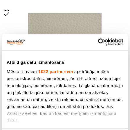
Atbildīga datu izmantošana
Mēs ar saviem
1022 partneriem
apstrādājam jūsu
personiskos datus, piemēram, jūsu IP adresi, izmantojot
tehnoloģijas, piemēram, sīkdatnes, lai glabātu informāciju
un piekļūtu tai jūsu ierīcē, lai rādītu personalizētas
Mākslīgā āda.140 cm, 430 g/m2, bēša
reklāmas un saturu, veiktu reklāmu un satura mērījumus,
Cena līdz 14.10€ *
gūtu ieskatu par auditoriju un attīstītu produktus. Jūs
varat izvēlēties, kas un kādiem mērķiem izmanto jūsu
datus.