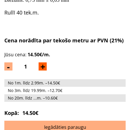
Biezums: 0,75 mm ± 0,05 mm
Rullī 40 tek.m.
Cena norādīta par tekošo metru ar PVN (21%)
Jūsu cena:
14.50€/m.
-
+
No 1m. līdz 2.99m. –14.50€
No 3m. līdz 19.99m. –12.70€
No 20m. līdz ...m. –10.60€
Kopā:
14.50€
Iegādāties paraugu