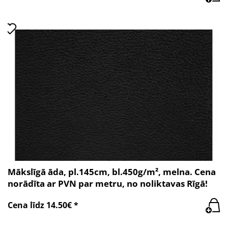
Mākslīgā āda, pl.145cm, bl.450g/m², melna. Cena
norādīta ar PVN par metru, no noliktavas Rīgā!
Cena līdz 14.50€ *