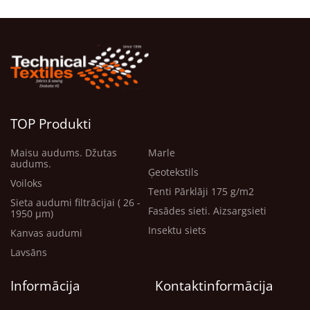
TOP Produkti
Maisu audums. Džutas
Marle
audums.
Ģeotekstils
Voiloks
Tenti Pārklāji 175 g/m2
Sieta audumi filtrācijai ( 26 -
Fasādes sieti. Aizsargsieti
1950 μm)
Insektu siets
Kanvas audumi
Lavsāns
Informācija
Kontaktinformācija