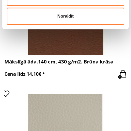
viņiem sniedzat vai ko viņi apkopo, kad lietojat viņu
pakalpojumus.
Noraidīt
Mākslīgā āda.140 cm, 430 g/m2. Brūna krāsa
Cena līdz 14.10€ *