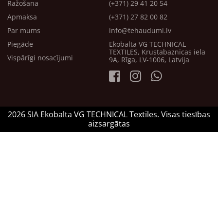
Ražošana
(+371) 29 41 20 54
Apmaksa
(+371) 27 82 00 82
Par mums
info@tehaudumi.lv
Piegāde
Ekobalta VG TECHNICAL
TEXTILES, Krustabaznīcas iela
Vispārīgi nosacījumi
9A, Rīga, LV-1006, Latvija
2026 SIA Ekobalta VG TECHNICAL Textiles. Visas tiesības
aizsargātas