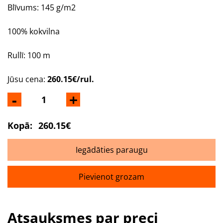
Blīvums: 145 g/m2
100% kokvilna
Rullī: 100 m
Jūsu cena:
260.15€/rul.
-
+
Kopā:
260.15€
Iegādāties paraugu
Pievienot grozam
Atsauksmes par preci