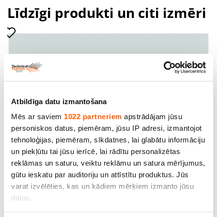
Līdzīgi produkti un citi izmēri
Atbildīga datu izmantošana
Mēs ar saviem
1022 partneriem
apstrādājam jūsu
personiskos datus, piemēram, jūsu IP adresi, izmantojot
tehnoloģijas, piemēram, sīkdatnes, lai glabātu informāciju
un piekļūtu tai jūsu ierīcē, lai rādītu personalizētas
reklāmas un saturu, veiktu reklāmu un satura mērījumus,
Bjazs, 100% kokvilna, bl.140g/m², pl.150cm,
gūtu ieskatu par auditoriju un attīstītu produktus. Jūs
balināts. Cena norādīta ar PVN par rulli - 100m
varat izvēlēties, kas un kādiem mērķiem izmanto jūsu
datus.
Cena līdz 278.30€ *