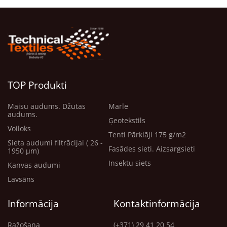
TOP Produkti
Maisu audums. Džutas
Marle
audums.
Ģeotekstils
Voiloks
Tenti Pārklāji 175 g/m2
Sieta audumi filtrācijai ( 26 -
Fasādes sieti. Aizsargsieti
1950 μm)
Insektu siets
Kanvas audumi
Lavsāns
Informācija
Kontaktinformācija
Ražošana
(+371) 29 41 20 54