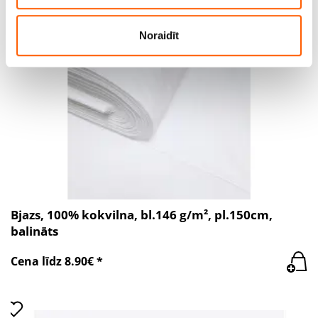
viņiem sniedzat vai ko viņi apkopo, kad lietojat viņu
pakalpojumus.
Noraidīt
Bjazs, 100% kokvilna, bl.146 g/m², pl.150cm,
balināts
Cena līdz 8.90€ *