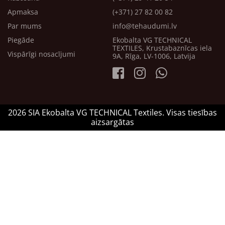
Apmaksa
(+371) 27 82 00 82
Par mums
info@tehaudumi.lv
Piegāde
Ekobalta VG TECHNICAL
TEXTILES, Krustabaznīcas iela
Vispārīgi nosacījumi
9A, Rīga, LV-1006, Latvija
2026 SIA Ekobalta VG TECHNICAL Textiles. Visas tiesības
aizsargātas