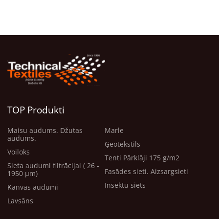
TOP Produkti
Maisu audums. Džutas
Marle
audums.
Ģeotekstils
Voiloks
Tenti Pārklāji 175 g/m2
Sieta audumi filtrācijai ( 26 -
Fasādes sieti. Aizsargsieti
1950 μm)
Insektu siets
Kanvas audumi
Lavsāns