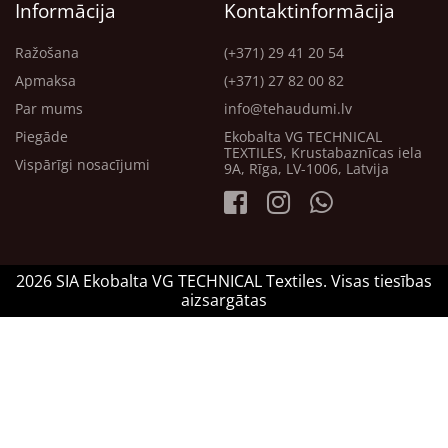
Informācija
Kontaktinformācija
Ražošana
(+371) 29 41 20 54
Apmaksa
(+371) 27 82 00 82
Par mums
info@tehaudumi.lv
Piegāde
Ekobalta VG TECHNICAL
TEXTILES, Krustabaznīcas iela
Vispārīgi nosacījumi
9A, Rīga, LV-1006, Latvija
2026 SIA Ekobalta VG TECHNICAL Textiles. Visas tiesības
aizsargātas