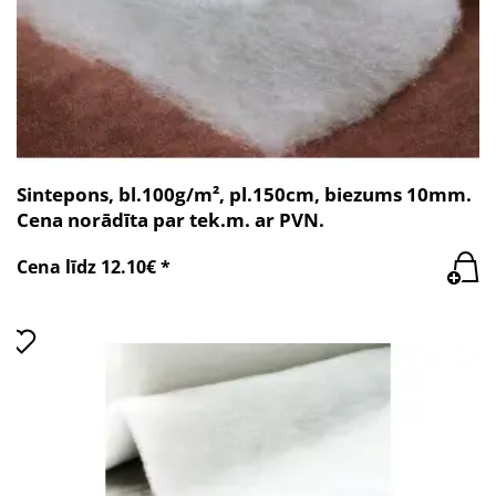
Sintepons, bl.100g/m², pl.150cm, biezums 10mm.
Cena norādīta par tek.m. ar PVN.
Cena līdz 12.10€ *
Atbildīga datu izmantošana
Mēs ar saviem
1022 partneriem
apstrādājam jūsu
personiskos datus, piemēram, jūsu IP adresi, izmantojot
tehnoloģijas, piemēram, sīkdatnes, lai glabātu informāciju
un piekļūtu tai jūsu ierīcē, lai rādītu personalizētas