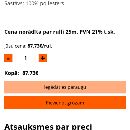
Sastāvs:
100% poliesters
Cena norādīta par rulli 25m, PVN 21% t.sk.
Jūsu cena:
87.73€/rul.
-
+
Kopā:
87.73€
Iegādāties paraugu
Pievienot grozam
Atsauksmes par preci