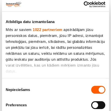
pl.218cm. Rullis 25 m
Cena līdz 376.05€ *
Atbildīga datu izmantošana
Mēs ar saviem
1022 partneriem
apstrādājam jūsu
SALE
personiskos datus, piemēram, jūsu IP adresi, izmantojot
tehnoloģijas, piemēram, sīkdatnes, lai glabātu informāciju
un piekļūtu tai jūsu ierīcē, lai rādītu personalizētas
reklāmas un saturu, veiktu reklāmu un satura mērījumus,
gūtu ieskatu par auditoriju un attīstītu produktus. Jūs
varat izvēlēties, kas un kādiem mērķiem izmanto jūsu
datus.
Ja atļaujat, mēs arī vēlētos
Piekrišanas
Nepieciešams
apkopot informāciju par jūsu ģeogrāfisko
izvēle
atrašanās vietu, kas var būt ar precizitāti līdz
PVC tentu materiāls (autotents) 627/627, bl.620
vairākiem metriem;
g/m2, pl.204 cm. Rullis 46 m
Preferences
Identificēt ierīci, veicot aktīvu skenēšanu, lai