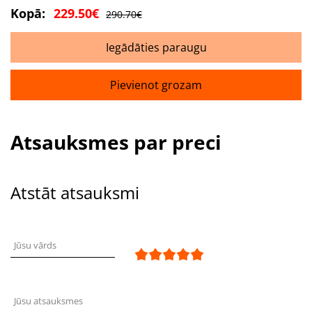
Kopā:
229.50€
290.70€
Iegādāties paraugu
Pievienot grozam
Atsauksmes par preci
Atstāt atsauksmi
Jūsu vārds
Jūsu atsauksmes