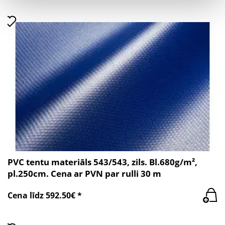
PVC tentu materiāls 543/543, zils. Bl.680g/m²,
pl.250cm. Cena ar PVN par rulli 30 m
Cena līdz 592.50€ *