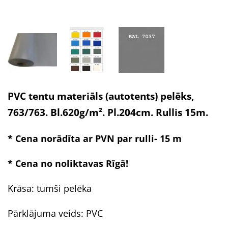
PVC tentu materiāls (autotents) pelēks,
763/763. Bl.620g/m². Pl.204cm. Rullis 15m.
* Cena norādīta ar PVN par rulli- 15 m
* Cena no noliktavas Rīgā!
Krāsa:
tumši pelēka
Pārklājuma veids: PVC