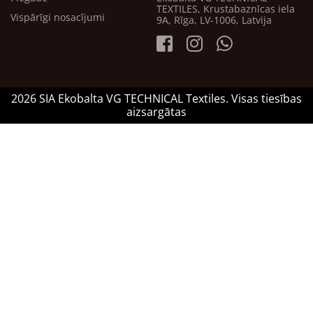
TEXTILES, Krustabaznīcas iela
Vispārīgi nosacījumi
9A, Rīga, LV-1006, Latvija
2026 SIA Ekobalta VG TECHNICAL Textiles. Visas tiesības
aizsargātas