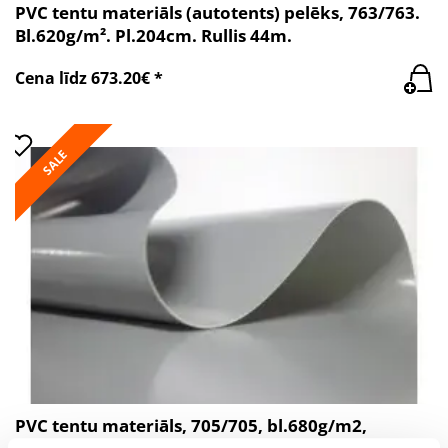
PVC tentu materiāls (autotents) pelēks, 763/763.
Bl.620g/m². Pl.204cm. Rullis 44m.
Cena līdz 673.20€ *
SALE
PVC tentu materiāls, 705/705, bl.680g/m2,