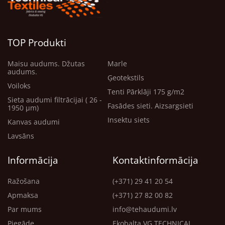
TOP Produkti
Maisu audums. Džutas
Marle
audums.
Ģeotekstils
Voiloks
Tenti Pārklāji 175 g/m2
Sieta audumi filtrācijai ( 26 -
Fasādes sieti. Aizsargsieti
1950 μm)
Insektu siets
Kanvas audumi
Lavsāns
Informācija
Kontaktinformācija
Ražošana
(+371) 29 41 20 54
Apmaksa
(+371) 27 82 00 82
Par mums
info@tehaudumi.lv
Piegāde
Ekobalta VG TECHNICAL