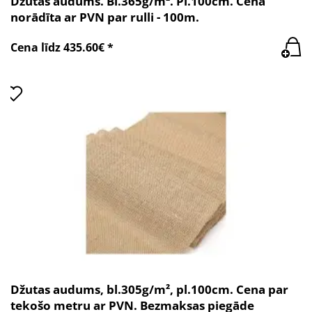
Džutas audums. Bl.365g/m². Pl.100cm. Cena
norādīta ar PVN par rulli - 100m.
Cena līdz 435.60€ *
Džutas audums, bl.305g/m², pl.100cm. Cena par
tekošo metru ar PVN. Bezmaksas piegāde