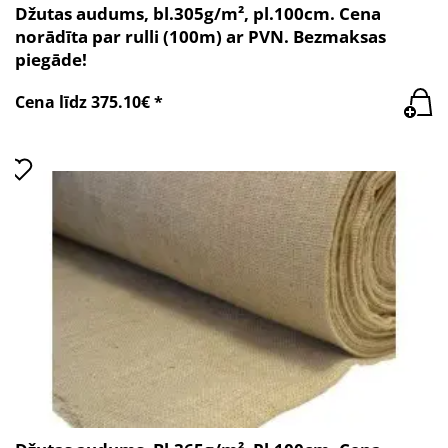
Džutas audums, bl.305g/m², pl.100cm. Cena
norādīta par rulli (100m) ar PVN. Bezmaksas
piegāde!
Cena līdz 375.10€ *