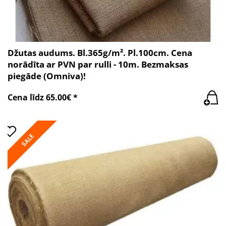
Džutas audums. Bl.365g/m². Pl.100cm. Cena
norādīta ar PVN par rulli - 10m. Bezmaksas
piegāde (Omniva)!
Cena līdz 65.00€ *
SALE