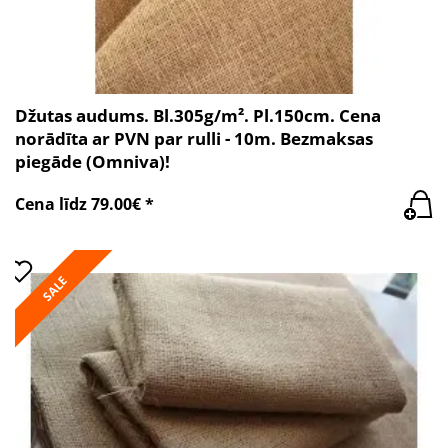
Džutas audums. Bl.305g/m². Pl.150cm. Cena
norādīta ar PVN par rulli - 10m. Bezmaksas
piegāde (Omniva)!
Cena līdz 79.00€ *
SALE