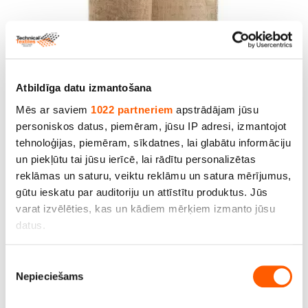
Džutas audums. Bl.305g/m². Pl.150cm. Cena
norādīta ar PVN par rulli - 50m. Bezmaksas
piegāde!
Atbildīga datu izmantošana
Mēs ar saviem
1022 partneriem
apstrādājam jūsu
Cena līdz 293.00€ *
personiskos datus, piemēram, jūsu IP adresi, izmantojot
tehnoloģijas, piemēram, sīkdatnes, lai glabātu informāciju
un piekļūtu tai jūsu ierīcē, lai rādītu personalizētas
SALE
reklāmas un saturu, veiktu reklāmu un satura mērījumus,
gūtu ieskatu par auditoriju un attīstītu produktus. Jūs
varat izvēlēties, kas un kādiem mērķiem izmanto jūsu
datus.
Ja atļaujat, mēs arī vēlētos
Piekrišanas
Nepieciešams
apkopot informāciju par jūsu ģeogrāfisko
izvēle
atrašanās vietu, kas var būt ar precizitāti līdz