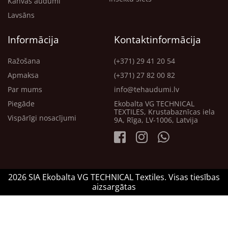
Kanvas audumi
Lavsāns
Informācija
Kontaktinformācija
Ražošana
(+371) 29 41 20 54
Apmaksa
(+371) 27 82 00 82
Par mums
info@tehaudumi.lv
Piegāde
Ekobalta VG TECHNICAL
TEXTILES, Krustabaznīcas iela
Vispārīgi nosacījumi
9A, Rīga, LV-1006, Latvija
2026 SIA Ekobalta VG TECHNICAL Textiles. Visas tiesības
aizsargātas