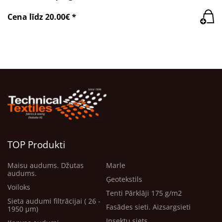
Cena līdz 20.00€ *
TOP Produkti
Maisu audums. Džutas
Marle
audums.
Ģeotekstils
Voiloks
Tenti Pārklāji 175 g/m2
Sieta audumi filtrācijai ( 26 -
Fasādes sieti. Aizsargsieti
1950 μm)
Insektu siets