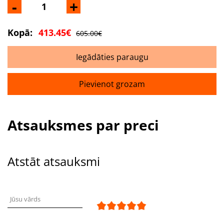
-
+
Kopā:
413.45€
605.00€
Iegādāties paraugu
Pievienot grozam
Atsauksmes par preci
Atstāt atsauksmi
Jūsu vārds