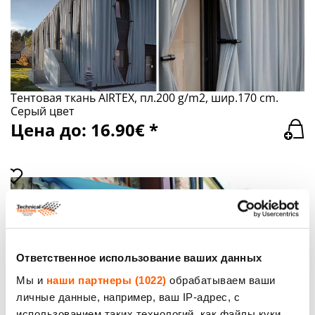
Тентовая ткань AIRTEX, пл.200 g/m2, шир.170 cm.
Серый цвет
Цена до: 16.90€ *
Ответственное использование ваших данных
Мы и
наши партнеры (1022)
обрабатываем ваши
Тентовая ткань AIRTEX, пл.200 g/m2, шир.170 cm,
личные данные, например, ваш IP-адрес, с
цвет синий
использованием таких технологий, как файлы куки.