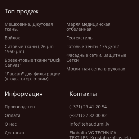
волокон, устойчивых к плесени, выцветанию и
Топ продаж
истиранию.
Воздухопроницаемость: Ткани высокого класса
Мешковина. Джутовая
Марля медицинская
сочетают в себе водонепроницаемость и
ткань.
отбеленная
воздухопроницаемость, что снижает образование
Войлок
Геотекстиль
плесени и грибка.
Ситовые ткани ( 26 μm -
Готовые тенты 175 g/m2
Уход: Легко мыть мылом и водой; устойчивы к
1950 μm)
Фасадные сетки. Защитные
пятнам и грязи.
Брезентовые ткани "Duck
Сетки
Canvas"
Москитная сетка в рулонах
Распространенные виды:
"Лавсан" для фильтрации
Окрашенный акрил: Отличная стойкость к УФ-
(ягоды, втор. отжим)
излучению и сохранение цвета. Водонепроницаемый
Информация
Контакты
и дышащий.
Полиэстер с покрытием из ПВХ или ПУ:
Производство
(+371) 29 41 20 54
Водонепроницаемый; часто используется для
Оплата
(+371) 27 82 00 82
обложек.
О нас
info@tehaudumi.lv
Полипропилен: Устойчивость к химическим
Доставка
Ekobalta VG TECHNICAL
веществам и УФ-излучению. Быстросохнущая и
TEXTILES, Krustabaznīcas iela