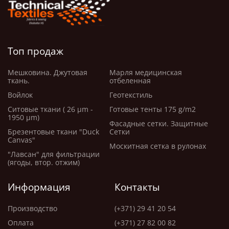
Виды применения:
Для тентов, прозрачных палаток
для мероприятий, тентов и чехлов для лодок и яхт,
морского транспорта. Для теплиц. Для террас
Топ продаж
ресторанов и кафе. Для ленточных завесов и
перегородок промышленного назначения: на складах,
Мешковина. Джутовая
Марля медицинская
ткань.
отбеленная
в холодильных камерах и чистых помещениях. Для
Войлок
Геотекстиль
гольф-каров, автомобилей повышенной
проходимости и т.п.
Ситовые ткани ( 26 μm -
Готовые тенты 175 g/m2
1950 μm)
Фасадные сетки. Защитные
Преимущества: Гибкий, не затвердевает на морозе.
Брезентовые ткани "Duck
Сетки
Canvas"
Устойчив к разрывам и растрескиванию.
Москитная сетка в рулонах
"Лавсан" для фильтрации
Прозрачный, обеспечивает хорошую видимость и
(ягоды, втор. отжим)
возможность использования естественного света.
Легко очищается водой и неагрессивными
Информация
Контакты
чистящими средствами. Можно обрезать под нужный
размер, легко подгонять и наращивать. Прост в
Производство
(+371) 29 41 20 54
установке, лёгкий. Более дешёвый по сравнению со
Оплата
(+371) 27 82 00 82