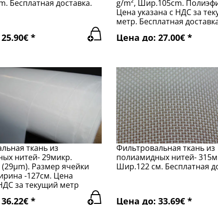
m. Бесплатная доставка.
g/m², Шир.105cm. Полиэф
Цена указана с НДС за те
метр. Бесплатная доставка
25.90€ *
Цена до: 27.00€ *
льная ткань из
Фильтровальная ткань из
ых нитей- 29микр.
полиамидных нитей- 315м
 (29µm). Размер ячейки
Шир.122 см. Бесплатная д
ирина -127см. Цена
 НДС за текущий метр
36.22€ *
Цена до: 33.69€ *