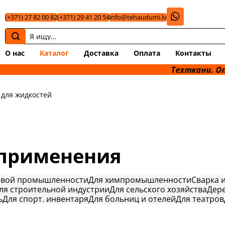
(+371) 27 82 00 82
(+371) 29 41 20 54
info@tehaudumi.lv
О нас
Каталог
Доставка
Оплата
Контакты
Техткани. Опт & Розни
 для жидкостей
 применения
евой промышленности
Для химпромышленности
Сварка 
ля строительной индустрии
Для сельского хозяйства
Дер
ь
Для спорт. инвентаря
Для больниц и отелей
Для театров