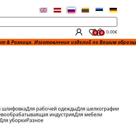
0.00€
0
0
ца. Изготовление изделий по Вашим образцам и разме
и шлифовка
Для рабочей одежды
Для шелкографии
евообрабатываящая индустрия
Для мебели
Для уборки
Разное