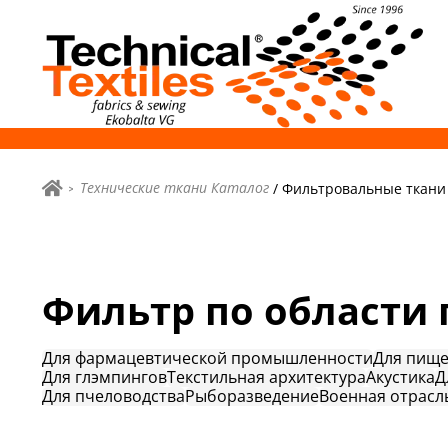
Технические ткани Каталог
/ Фильтровальные ткани
Фильтр по области
Для фармацевтической промышленности
Для пищ
Для глэмпингов
Текстильная архитектура
Акустика
Д
Для пчеловодства
Рыборазведение
Военная отрасл