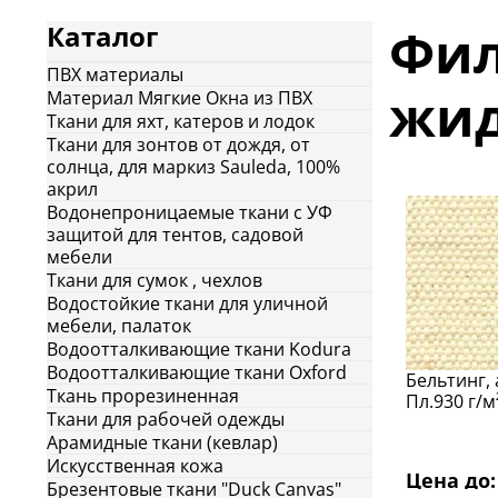
Фил
Каталог
ПВХ материалы
жид
Материал Мягкие Окна из ПВХ
Ткани для яхт, катеров и лодок
Ткани для зонтов от дождя, от
солнца, для маркиз Sauleda, 100%
акрил
Водонепроницаемые ткани с УФ
защитой для тентов, садовой
мебели
Ткани для сумок , чехлов
Водостойкие ткани для уличной
мебели, палаток
Водоотталкивающие ткани Kodura
Водоотталкивающие ткани Oxford
Бельтинг, 
Ткань прорезиненная
Пл.930 г/м
Ткани для рабочей одежды
Арамидные ткани (кевлар)
Искусcтвенная кожа
Цена до: 
Брезентовые ткани "Duck Canvas"