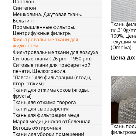
Поролон
Cинтепон
Мешковина. Джутовая ткань.
Бельтинг
Ткань фил
Промышленные фильтры.
пл.310g/m
Центрифужные фильтры
100%. Цена
Фильтровальные ткани для
текущий м
жидкостей
(Omniva)!
Фильтровальные ткани для воздуха
Цена до: 
Ситовые ткани ( 26 μm - 1950 μm)
Ситовые ткани для трафаретной
печати. Шелкография.
"Лавсан" для фильтрации (ягоды,
втор. отжим)
Ткани для отжима соков (ягоды,
фрукты)
Ткань для отжима творога
Ткани для сыроварения
Ткань для фильтрации меда
Марля медицинская отбеленная
Ткань пол
Ветошь обтирочная
фильтровал
Ткани для уборки помещений