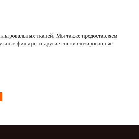
ильтровальных тканей. Мы также предоставляем
фужные фильтры и другие специализированные
их и газообразных веществ. Эффективную
м крутки, что максимально повышает фильтрующую
аней для широкого спектра отраслей