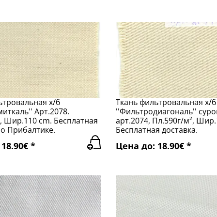
ьтровальная х/б
Ткань фильтровальная х/б
иткаль'' Арт.2078.
''Фильтродиагональ'' суро
², Шир.110 cm. Бесплатная
арт.2074, Пл.590г/м², Шир.
по Прибалтике.
Бесплатная доставка.
18.90€ *
Цена до: 18.90€ *