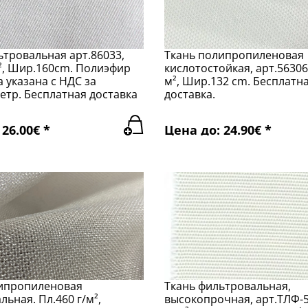
ьтровальная арт.86033,
Ткань полипропиленовая
², Шир.160cm. Полиэфир
кислотостойкая, арт.56306.
 указана с НДС за
м², Шир.132 cm. Бесплатн
етр. Бесплатная доставка
доставка.
26.00€ *
Цена до: 24.90€ *
ипропиленовая
Ткань фильтровальная,
ьная. Пл.460 г/м²,
высокопрочная, арт.ТЛФ-5