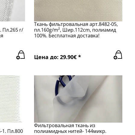
Ткань фильтровальная арт.8482-05,
 Пл.265 г/
пл.160g/m², Шир.112cm, полиамид
ая
100%. Бесплатная доставка!
Цена до: 29.90€ *
Фильтровальная ткань из
-1. Пл.800
полиамидных нитей- 144микр.