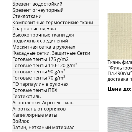
Брезент водостойкий
Брезент огнеупорный
Стеклоткани
Композитные термостойкие ткани
Сварочные одеяла
Высокопрочные ткани для
подвижных соединений
Москитная сетка в рулонах
Фасадные сетки. Защитные Сетки
Готовые тенты 175 g/m2
Ткань фил
Готовые тенты 110-120 g/m²
''Фильтром
Готовые тенты 90 g/m²
Пл.490г/м
Готовые тенты 70 g/m²
доставка 
ПЭ тарпаулин в рулонах
Цена до: 
Готовые тенты ПВХ
Геотекстиль
Агроплёнки. Агротекстиль
Агроткань от сорняков
Капиллярные маты
Войлок
Ватин, нетканый материал