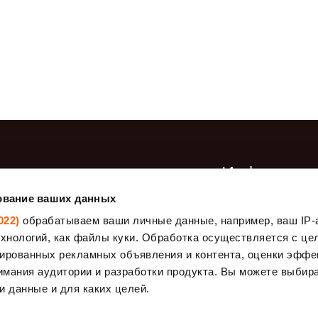
— полипропилен
я
— усиленные
металлические люверсы
через каждые 1
даж
Информац
ование ваших данных
Производство
 Джутовая
Марля медицинская
отбеленная
022)
обрабатываем ваши личные данные, например, ваш IP-а
Оплата
Геотекстиль
ехнологий, как файлы куки. Обработка осуществляется с це
О нас
ированных рекламных объявления и контента, оценки эффе
ни ( 26 μm
Готовые тенты 175
Доставка
имания аудитории и разработки продукта. Вы можете выбира
g/m2
Общие условия
и данные и для каких целей.
 ткани
Фасадные сетки.
"
Защитные Сетки