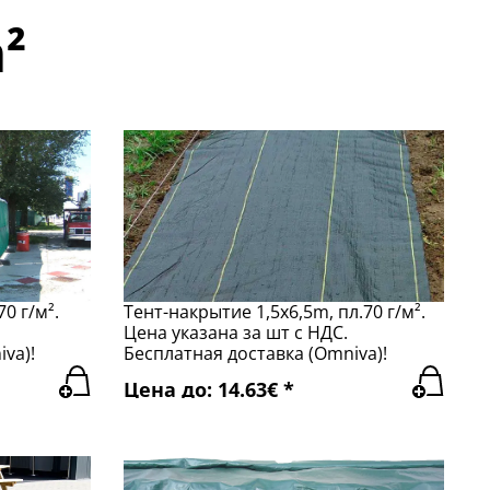
²
0 г/м².
Тент-накрытие 1,5x6,5m, пл.70 г/м².
Цена указана за шт с НДС.
va)!
Бесплатная доставка (Omniva)!
Цена до: 14.63€ *