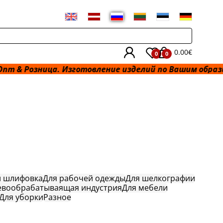
0.00€
0
0
 Розница. Изготовление изделий по Вашим образцам и
и шлифовка
Для рабочей одежды
Для шелкографии
евообрабатываящая индустрия
Для мебели
Для уборки
Разное