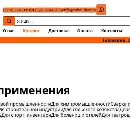
(+371) 27 82 00 82
(+371) 29 41 20 54
info@tehaudumi.lv
О нас
Каталог
Доставка
Оплата
Контакты
Техткани. Опт &
 применения
евой промышленности
Для химпромышленности
Сварка 
ля строительной индустрии
Для сельского хозяйства
Дер
ь
Для спорт. инвентаря
Для больниц и отелей
Для театров