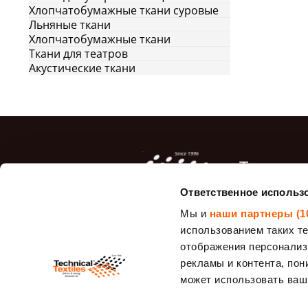
Хлопчатобумажные ткани суровые
Материал
Льняные ткани
Креплени
Хлопчатобумажные ткани
Ткани для театров
Акустические ткани
Топ про
Ответственное использ
Мешковина.
ткань.
Мы и
наши партнеры (1
Войлок
использованием таких т
отображения персонализ
Ситовые тка
рекламы и контента, пон
- 1950 μm)
может использовать ваш
Брезентовые
"Duck Canvas