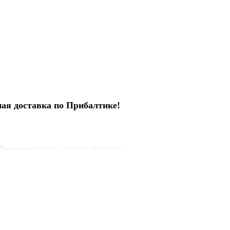
ная доставка по Прибалтике!
Применяется в разных областях
олиэтилен. Его вытянутые ленты плотно
нного материала
. Обеспечивают
защиту от влаги
и