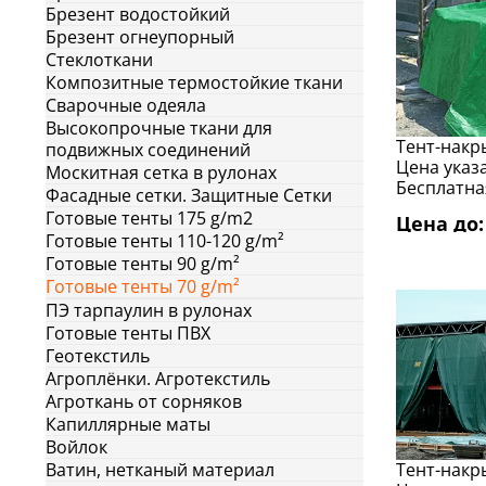
Брезент водостойкий
Брезент огнеупорный
Стеклоткани
Композитные термостойкие ткани
Сварочные одеяла
Высокопрочные ткани для
Тент-накры
подвижных соединений
Цена указа
Москитная сетка в рулонах
Бесплатная
Фасадные сетки. Защитные Сетки
Готовые тенты 175 g/m2
Цена до: 
Готовые тенты 110-120 g/m²
Готовые тенты 90 g/m²
Готовые тенты 70 g/m²
ПЭ тарпаулин в рулонах
Готовые тенты ПВХ
Геотекстиль
Агроплёнки. Агротекстиль
Агроткань от сорняков
Капиллярные маты
Войлок
Ватин, нетканый материал
Тент-накры