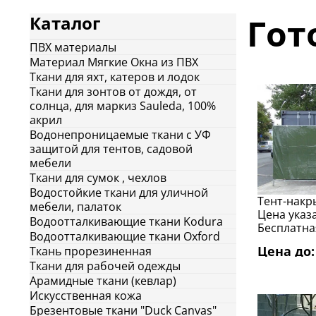
Гот
Каталог
ПВХ материалы
Материал Мягкие Окна из ПВХ
Ткани для яхт, катеров и лодок
Ткани для зонтов от дождя, от
солнца, для маркиз Sauleda, 100%
акрил
Водонепроницаемые ткани с УФ
защитой для тентов, садовой
мебели
Ткани для сумок , чехлов
Водостойкие ткани для уличной
Тент-накры
мебели, палаток
Цена указа
Водоотталкивающие ткани Kodura
Бесплатная
Водоотталкивающие ткани Oxford
Цена до: 
Ткань прорезиненная
Ткани для рабочей одежды
Арамидные ткани (кевлар)
Искусcтвенная кожа
Брезентовые ткани "Duck Canvas"