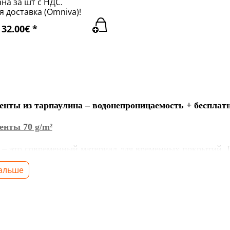
на за шт с НДС.
 доставка (Omniva)!
32.00€ *
енты из тарпаулина – водонепроницаемость + бесплат
енты 70 g/m²
н
–
это современный материал для временных покрытий. 
нности.
Сырьем для
производства тарпаулина является п
дальше
ют. Края изделия запаивают.
м прочные и надёжные тенты, изготовленные из совреме
 к внешним погодным условиям.
жбы
на открытом воздухе — до
2 лет