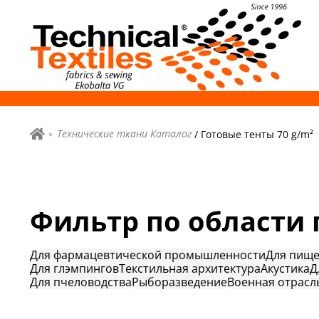
Технические ткани Каталог
/ Готовые тенты 70 g/m²
Фильтр по области
Для фармацевтической промышленности
Для пищ
Для глэмпингов
Текстильная архитектура
Акустика
Д
Для пчеловодства
Рыборазведение
Военная отрасл