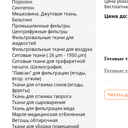
Цена указа
Поролон
Бесплатная
Cинтепон
Мешковина. Джутовая ткань.
Цена до: 
Бельтинг
Промышленные фильтры.
Центрифужные фильтры
Фильтровальные ткани для
жидкостей
Фильтровальные ткани для воздуха
Ситовые ткани ( 26 μm - 1950 μm)
Готовые т
Ситовые ткани для трафаретной
печати. Шелкография.
Готовые т
"Лавсан" для фильтрации (ягоды,
втор. отжим)
Тарпаули
Ткани для отжима соков (ягоды,
фрукты)
промышле
Читать 
Ткань для отжима творога
переплета
Ткани для сыроварения
Ткань для фильтрации меда
Предлагае
Марля медицинская отбеленная
устойчивы
Ветошь обтирочная
Ткани для уборки помещений
Срок слу