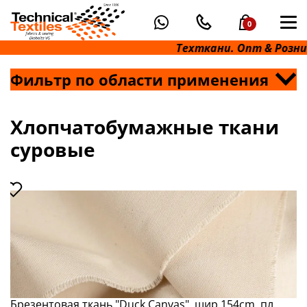
0
Техткани. Опт & Розница.
Фильтр по области применения
Хлопчатобумажные ткани
суровые
Брезентовая ткань "Duck Canvas", шир.154cm, пл.