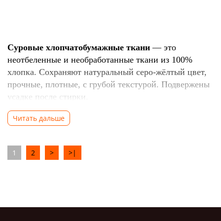
Суровые хлопчатобумажные ткани
— это
неотбеленные и необработанные ткани из 100%
хлопка. Сохраняют натуральный серо-жёлтый цвет,
прочные, плотные, с грубой текстурой. Подвержены
усадке после стирки.
Читать дальше
Характеристики:
·
Натуральный цвет;
1
2
>
>|
·
Без отделки;
·
Прочные и плотные;
·
Грубая поверхность;