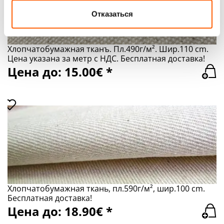
Google: социальным сетям и компаниям,
занимающимся рекламой и веб-аналитикой. Наши
Отказаться
партнеры могут комбинировать эти сведения с
предоставленной вами информацией, а также
Хлопчатобумажная тканъ. Пл.490г/м². Шир.110 сm.
данными, которые они получили при использовании
Цена указана за метр с НДС. Бесплатная доставка!
вами их сервисов.
Цена до: 15.00€ *
Хлопчатобумажная ткань, пл.590г/м², шир.100 сm.
Бесплатная доставка!
Цена до: 18.90€ *