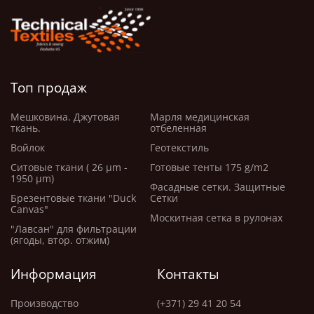
·
Усадка после стирки.
Применение:
·
Основа для окраски, печати;
Топ продаж
·
Пошив спецодежды, мешков, упаковки;
Мешковина. Джутовая
Марля медицинская
ткань.
отбеленная
·
Подкладки, черновые лекала, технические
Войлок
Геотекстиль
нужды.
Ситовые ткани ( 26 μm -
Готовые тенты 175 g/m2
1950 μm)
Фасадные сетки. Защитные
У нас в продаже со склада:
Брезентовые ткани "Duck
Сетки
Canvas"
Москитная сетка в рулонах
Лёгкие и средние ткани (до 200 г/м²):
"Лавсан" для фильтрации
• Мадаполам 70 г/м², 155 см, рулон 50 м
(ягоды, втор. отжим)
• Бязь суровая 140–150 г/м², 165 см
• Рогожка 180 г/м², 165 см
Информация
Контакты
Среднеплотные ткани (250–265 г/м²):
Производство
(+371) 29 41 20 54