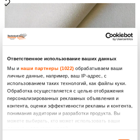
Хлопчатобумажная тканъ, пл.230г/м2, шир.160 сm.
Ответственное использование ваших данных
Цена указана за рулон (10m) с НДС.
Цена до: 69.00€ *
Мы и
наши партнеры (1022)
обрабатываем ваши
личные данные, например, ваш IP-адрес, с
использованием таких технологий, как файлы куки.
Обработка осуществляется с целью отображения
персонализированных рекламных объявления и
контента, оценки эффективности рекламы и контента,
понимания аудитории и разработки продукта. Вы
можете выбирать, кто может использовать ваши
данные и для каких целей.
Выбор