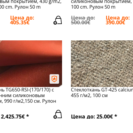
ым покрытием, 430 g/m2,
силиконовым покрытием, 
0 cm. Рулон 50 m
100 cm. Рулон 50 m
Цена до:
Цена до:
Цена до:
405.35€
500.00€
390.00€
ь TG650-RSI-(170/170) с
Стеклоткань GT-425 calcium 
онним силиконовым
455 г/м2, 100 см
 990 г/м2,150 см. Рулон
2,425.75€ *
Цена до: 25.00€ *