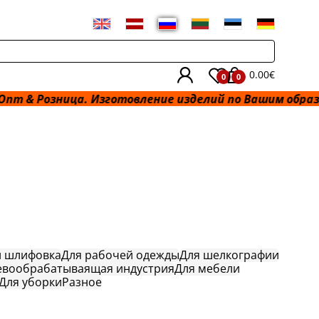
0.00€
0
0
зница. Изготовление изделий по Вашим образцам и ра
и шлифовка
Для рабочей одежды
Для шелкографии
евообрабатываящая индустрия
Для мебели
Для уборки
Разное