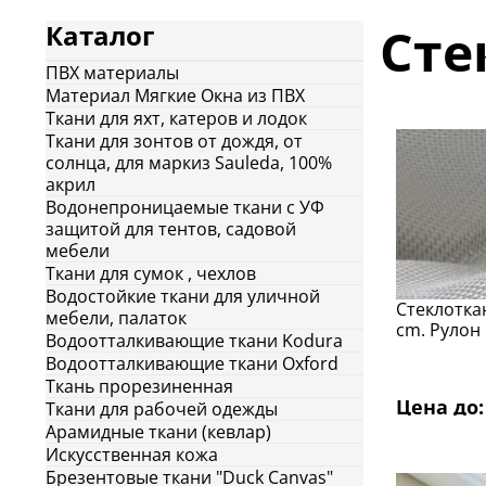
Сте
Каталог
ПВХ материалы
Материал Мягкие Окна из ПВХ
Ткани для яхт, катеров и лодок
Ткани для зонтов от дождя, от
солнца, для маркиз Sauleda, 100%
акрил
Водонепроницаемые ткани с УФ
защитой для тентов, садовой
мебели
Ткани для сумок , чехлов
Водостойкие ткани для уличной
Стеклоткан
мебели, палаток
cm. Рулон
Водоотталкивающие ткани Kodura
Водоотталкивающие ткани Oxford
Ткань прорезиненная
Цена до: 
Ткани для рабочей одежды
Арамидные ткани (кевлар)
Искусcтвенная кожа
Брезентовые ткани "Duck Canvas"