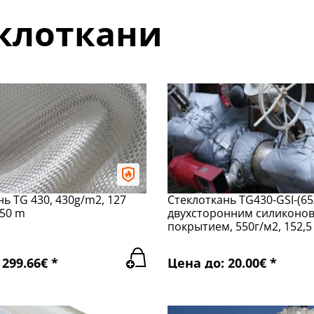
клоткани
ь TG 430, 430g/m2, 127
Стеклоткань TG430-GSI-(65/
 50 m
двухсторонним силиконо
покрытием, 550г/м2, 152,5
299.66€ *
Цена до: 20.00€ *