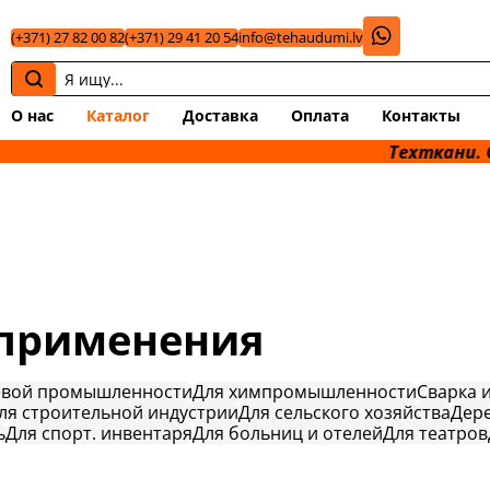
(+371) 27 82 00 82
(+371) 29 41 20 54
info@tehaudumi.lv
О нас
Каталог
Доставка
Оплата
Контакты
Техткани. Опт & Ро
 применения
евой промышленности
Для химпромышленности
Сварка 
ля строительной индустрии
Для сельского хозяйства
Дер
ь
Для спорт. инвентаря
Для больниц и отелей
Для театров