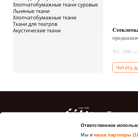
Хлопчатобумажные ткани суровые
Льняные ткани
Хлопчатобумажные ткани
Ткани для театров
Стеклотк
Акустические ткани
предназна
TG-200
ис
обработки
Читать 
она эффек
гидроизол
востребов
критичны 
TG-430
— 
Топ про
смолами. 
придаёт м
Ответственное использ
Мешковина.
пропитка 
ткань.
Мы и
наши партнеры (1