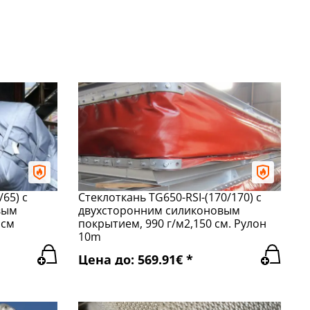
65) с
Стеклоткань TG650-RSI-(170/170) с
вым
двухсторонним силиконовым
 см
покрытием, 990 г/м2,150 см. Рулон
10m
Цена до: 569.91€ *