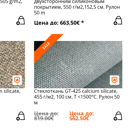
505 g/m2,
двухсторонним силиконовым
покрытием, 550 г/м2,152,5 см. Рулон
50 m
Цена до: 663.50€ *
SALE
silicate,
Стеклоткань GT-425 calcium silicate,
455 г/м2, 100 см. T <1500°C. Рулон 50
м
Цена до:
Цена до:
819.00€
562.50€