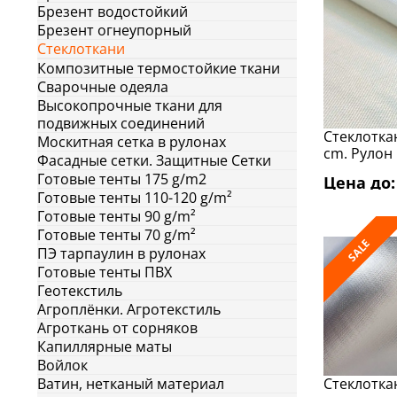
Брезент водостойкий
Брезент огнеупорный
Стеклоткани
Композитные термостойкие ткани
Сварочные одеяла
Высокопрочные ткани для
подвижных соединений
Стеклоткан
Москитная сетка в рулонах
cm. Рулон
Фасадные сетки. Защитные Сетки
Готовые тенты 175 g/m2
Цена до: 
Готовые тенты 110-120 g/m²
Готовые тенты 90 g/m²
Готовые тенты 70 g/m²
SALE
ПЭ тарпаулин в рулонах
Готовые тенты ПВХ
Геотекстиль
Агроплёнки. Агротекстиль
Агроткань от сорняков
Капиллярные маты
Войлок
Ватин, нетканый материал
Стеклоткан