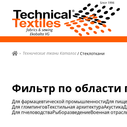
Технические ткани Каталог
/ Стеклоткани
Фильтр по области
Для фармацевтической промышленности
Для пищ
Для глэмпингов
Текстильная архитектура
Акустика
Д
Для пчеловодства
Рыборазведение
Военная отрасл