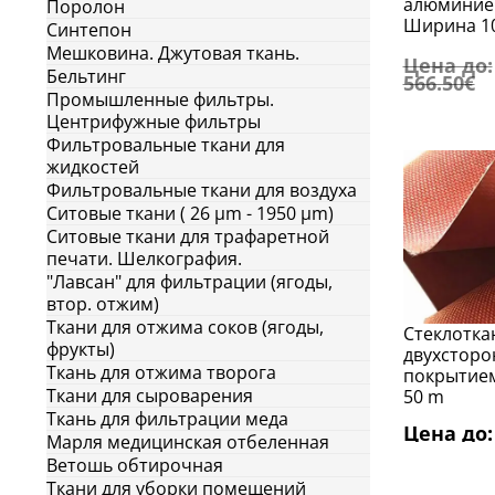
алюминиев
Поролон
Ширина 10
Cинтепон
Мешковина. Джутовая ткань.
Цена до:
Бельтинг
566.50€
Промышленные фильтры.
Центрифужные фильтры
Фильтровальные ткани для
жидкостей
Фильтровальные ткани для воздуха
Ситовые ткани ( 26 μm - 1950 μm)
Ситовые ткани для трафаретной
печати. Шелкография.
"Лавсан" для фильтрации (ягоды,
втор. отжим)
Ткани для отжима соков (ягоды,
Стеклоткан
фрукты)
двухстор
Ткань для отжима творога
покрытием,
Ткани для сыроварения
50 m
Ткань для фильтрации меда
Цена до: 
Марля медицинская отбеленная
Ветошь обтирочная
Ткани для уборки помещений