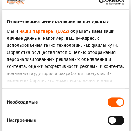
Цена до: 18.00€ *
Ответственное использование ваших данных
Мы и
наши партнеры (1022)
обрабатываем ваши
личные данные, например, ваш IP-адрес, с
использованием таких технологий, как файлы куки.
Обработка осуществляется с целью отображения
персонализированных рекламных объявления и
контента, оценки эффективности рекламы и контента,
Ткань прорезиненная, темно зеленого цвета.
понимания аудитории и разработки продукта. Вы
Шир.150 cm. Бесплатная доставка
можете выбирать, кто может использовать ваши
Цена до: 20.00€ *
данные и для каких целей.
Выбор
Если вы разрешите, мы также хотели бы:
Необходимые
согласия
собирать информацию о вашем
географическом местоположении с возможной
Настроечные
точностью до нескольких метров
Прорезиненные ткани
— это текстильные изделия,
Распознавать ваше устройство посредством