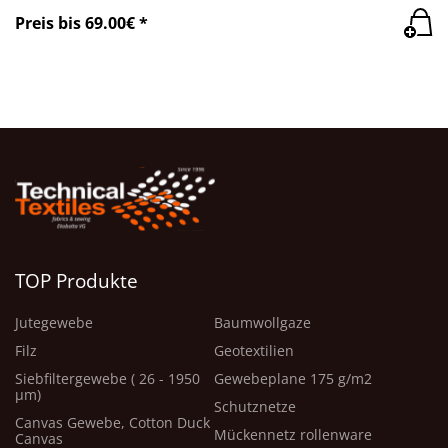
Preis bis 69.00€ *
TOP Produkte
Jutegewebe
Baumwollgaze
Filz
Geotextilien
Siebfiltergewebe ( 26 - 1950
Gewebeplane 175 g/m2
μm)
Schutznetze
Canvas Gewebe, Cotton Duck
Mückennetz rollenware
Canvas