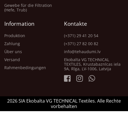
Gewebe für die Filtration
(Hefe, Trub)
Information
Kontakte
Produktion
(+371) 29 41 20 54
Zahlung
(+371) 27 82 00 82
Über uns
info@tehaudumi.lv
Versand
Ekobalta VG TECHNICAL
TEXTILES, Krustabaznīcas iela
Rahmenbedingungen
9A, Rīga, LV-1006, Latvija
2026 SIA Ekobalta VG TECHNICAL Textiles. Alle Rechte
vorbehalten