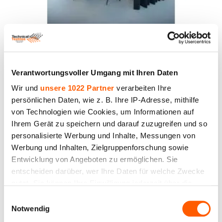
Akustikstoff Molton, schwarz. Gewicht 300 g/m².
Breite 300 cm. DIN 4102/B1
Preis bis 30.00€ *
Verantwortungsvoller Umgang mit Ihren Daten
Wir und
unsere 1022 Partner
verarbeiten Ihre
persönlichen Daten, wie z. B. Ihre IP-Adresse, mithilfe
von Technologien wie Cookies, um Informationen auf
Ihrem Gerät zu speichern und darauf zuzugreifen und so
personalisierte Werbung und Inhalte, Messungen von
Werbung und Inhalten, Zielgruppenforschung sowie
Entwicklung von Angeboten zu ermöglichen. Sie
entscheiden darüber, wer Ihre Daten für welche Zwecke
nutzt. Sie können Ihre Einwilligung jederzeit über die
Cookie-Erklärung oder durch Klicken auf das Privacy
Einwilligungsauswahl
Trigger Symbol ändern oder widerrufen
Notwendig