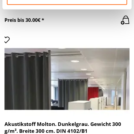
Akustikstoff Molton, grau. Gewicht 300 g/m².
haben oder die sie im Rahmen Ihrer Nutzung der Dienste
Breite 300 cm. DIN 4102/B1
gesammelt haben.
Preis bis 30.00€ *
Akustikstoff Molton. Dunkelgrau. Gewicht 300
g/m². Breite 300 cm. DIN 4102/B1