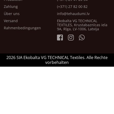
Zahlung
(+371) 27 82 00 82
Über uns
info@tehaudumi.lv
Versand
Ekobalta VG TECHNICAL
TEXTILES, Krustabaznīcas iela
Rahmenbedingungen
9A, Rīga, LV-1006, Latvija
2026 SIA Ekobalta VG TECHNICAL Textiles. Alle Rechte
vorbehalten