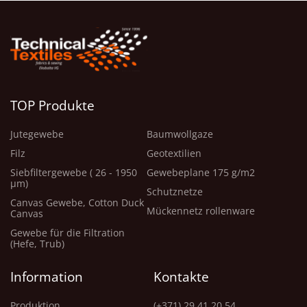
TOP Produkte
Jutegewebe
Baumwollgaze
Filz
Geotextilien
Siebfiltergewebe ( 26 - 1950
Gewebeplane 175 g/m2
μm)
Schutznetze
Canvas Gewebe, Cotton Duck
Mückennetz rollenware
Canvas
Gewebe für die Filtration
(Hefe, Trub)
Information
Kontakte
Produktion
(+371) 29 41 20 54