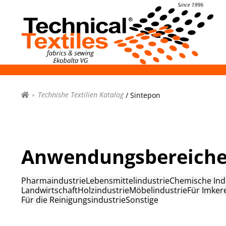
Technishe Textilien Katalog
/ Sintepon
Anwendungsbereich
Pharmaindustrie
Lebensmittelindustrie
Chemische Ind
Landwirtschaft
Holzindustrie
Möbelindustrie
Für Imker
Für die Reinigungsindustrie
Sonstige