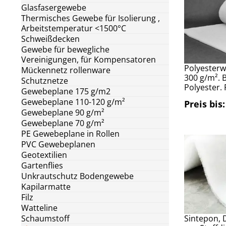
Glasfasergewebe
Thermisches Gewebe für Isolierung ,
Arbeitstemperatur <1500°C
Schweißdecken
Gewebe für bewegliche
Vereinigungen, für Kompensatoren
Polyesterw
Mückennetz rollenware
300 g/m². 
Schutznetze
Polyester. 
Gewebeplane 175 g/m2
Gewebeplane 110-120 g/m²
Preis bis:
Gewebeplane 90 g/m²
Gewebeplane 70 g/m²
PE Gewebeplane in Rollen
PVC Gewebeplanen
Geotextilien
Gartenflies
Unkrautschutz Bodengewebe
Kapilarmatte
Filz
Watteline
Schaumstoff
Sintepon, D