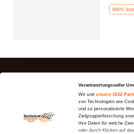
Wärmedämm
Mehr les
und Overal
Möbelindus
für seine g
Feuchtigke
Gebrauch ef
Technische
100 % Polye
Sintepon pr
Winterbekl
TOP P
Verantwortungsvoller Um
Jutegewe
Wir und
unsere 1022 Part
Sintepon ve
Filz
von Technologien wie Cook
modernen Te
und so personalisierte We
Siebfilter
Zielgruppenforschung sowi
26 - 1950
Ihre Daten für welche Zwec
Canvas G
oder durch Klicken auf da
Cotton D