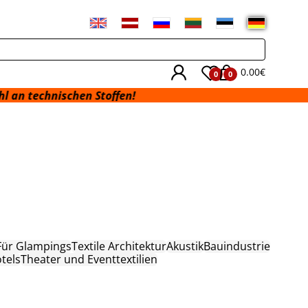
0.00€
0
0
schen Stoffen!
Für Glampings
Textile Architektur
Akustik
Bauindustrie
tels
Theater und Eventtextilien