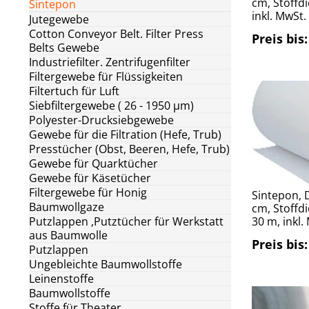
cm, Stoffd
Sintepon
inkl. MwSt.
Jutegewebe
Cotton Conveyor Belt. Filter Press
Preis bis:
Belts Gewebe
Industriefilter. Zentrifugenfilter
Filtergewebe für Flüssigkeiten
Filtertuch für Luft
Siebfiltergewebe ( 26 - 1950 μm)
Polyester-Drucksiebgewebe
Gewebe für die Filtration (Hefe, Trub)
Presstücher (Obst, Beeren, Hefe, Trub)
Gewebe für Quarktücher
Gewebe für Käsetücher
Filtergewebe für Honig
Sintepon, D
Baumwollgaze
cm, Stoffdi
Putzlappen ,Putztücher für Werkstatt
30 m, inkl.
aus Baumwolle
Preis bis:
Putzlappen
Ungebleichte Baumwollstoffe
Leinenstoffe
Baumwollstoffe
Stoffe für Theater