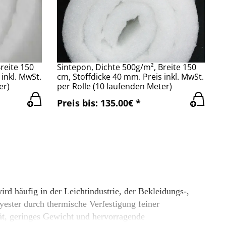
reite 150
Sintepon, Dichte 500g/m², Breite 150
inkl. MwSt.
cm, Stoffdicke 40 mm. Preis inkl. MwSt.
er)
per Rolle (10 laufenden Meter)
Preis bis: 135.00€ *
rd häufig in der Leichtindustrie, der Bekleidungs-,
yester durch thermische Verfestigung feiner
tät, geringes Gewicht und hervorragende