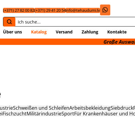
(+371) 27 82 00 82
(+371) 29 41 20 54
info@tehaudumi.lv
Über uns
Katalog
Versand
Zahlung
Kontakte
Große Auswahl an techni
e
ustrie
Schweißen und Schleifen
Arbeitsbekleidung
Siebdruck
ei
Fischzucht
Militärindustrie
Sport
Für Krankenhäuser und Ho