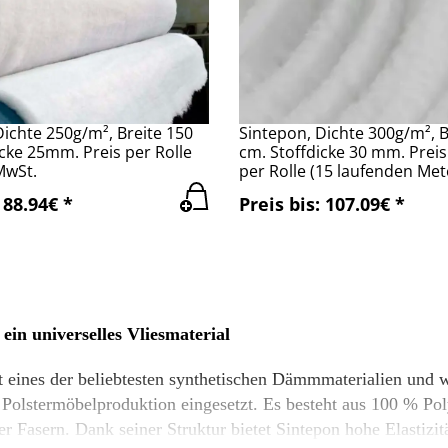
Dichte 250g/m², Breite 150
Sintepon, Dichte 300g/m², B
icke 25mm. Preis per Rolle
cm. Stoffdicke 30 mm. Preis 
MwSt.
per Rolle (15 laufenden Met
 88.94€ *
Preis bis: 107.09€ *
 ein universelles Vliesmaterial
t eines der beliebtesten synthetischen Dämmmaterialien und wi
 Polstermöbelproduktion eingesetzt.
Es besteht aus 100 % Pol
er Fasern.
Dank seiner Struktur bietet Sintepon hohe Elastizi