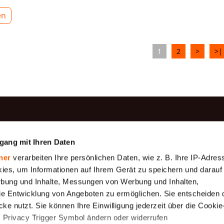
eigenschaften.
Das Material wird häufig als Wärmedämmsch
en
ls verwendet.
Es wird auch zum Füllen von Kissen, Decken und
trie verwendet – beispielsweise für Sitze, Rückenlehnen und
ute Luftdurchlässigkeit, seine hypoallergenen Eigenschaften 
1
2
>
>|
it auf, nimmt nach dem Komprimieren schnell seine Form zur
fektiv.
 Eigenschaften: Dichte: 100 g/m², 130 g/m², 150 g/m², 200 g
ster Farbe: Weiß Rollenbreite: 150 cm Rollenlänge: 10–30 Me
oblemlos für verschiedene Anwendungen einsetzen – von leich
eidung und Möbelpolstern.
rodukte
Information
gang mit Ihren Daten
Produktion
be
Baumwollgaze
ner
verarbeiten Ihre persönlichen Daten, wie z. B. Ihre IP-Adress
reint Erschwinglichkeit, Funktionalität und Langlebigkeit und
Zahlung
Geotextilien
ies, um Informationen auf Ihrem Gerät zu speichern und darauf
xtilindustrie.
Über uns
rbung und Inhalte, Messungen von Werbung und Inhalten,
gewebe (
Gewebeplane 175
e Entwicklung von Angeboten zu ermöglichen. Sie entscheiden 
 μm)
g/m2
Versand
ke nutzt. Sie können Ihre Einwilligung jederzeit über die Cookie
Rahmenbedingungen
ewebe,
Schutznetze
s Privacy Trigger Symbol ändern oder widerrufen
uck