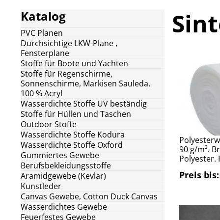
Sin
Katalog
PVC Planen
Durchsichtige LKW-Plane ,
Fensterplane
Stoffe für Boote und Yachten
Stoffe für Regenschirme,
Sonnenschirme, Markisen Sauleda,
100 % Acryl
Wasserdichte Stoffe UV beständig
Stoffe für Hüllen und Taschen
Outdoor Stoffe
Wasserdichte Stoffe Kodura
Polyesterw
Wasserdichte Stoffe Oxford
90 g/m². B
Gummiertes Gewebe
Polyester. 
Berufsbekleidungsstoffe
Preis bis:
Aramidgewebe (Kevlar)
Kunstleder
Canvas Gewebe, Cotton Duck Canvas
Wasserdichtes Gewebe
Feuerfestes Gewebe