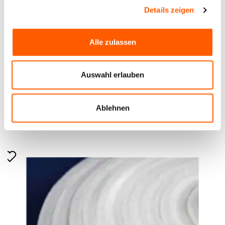
Details zeigen
Wir verwenden Cookies, um Inhalte und Anzeigen zu
personalisieren, Funktionen für soziale Medien anbieten
Alle zulassen
zu können und die Zugriffe auf unsere Website zu
analysieren. Außerdem geben wir Informationen zu Ihrer
Verwendung unserer Website an unsere Partner für
Auswahl erlauben
soziale Medien, Werbung und Analysen weiter. Unsere
Sintepon, Dichte 150 g/m², Breite 150 cm,
Partner führen diese Informationen möglicherweise mit
Stoffdicke 15 mm. Preis per Meter, inkl. MwSt.
weiteren Daten zusammen, die Sie ihnen bereitgestellt
Ablehnen
haben oder die sie im Rahmen Ihrer Nutzung der Dienste
Preis bis 13.35€ *
gesammelt haben.