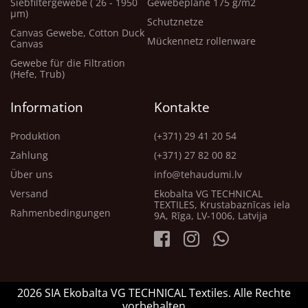
Siebfiltergewebe ( 26 - 1950
Gewebeplane 175 g/m2
μm)
Schutznetze
Canvas Gewebe, Cotton Duck
Mückennetz rollenware
Canvas
Gewebe für die Filtration
(Hefe, Trub)
Information
Kontakte
Produktion
(+371) 29 41 20 54
Zahlung
(+371) 27 82 00 82
Über uns
info@tehaudumi.lv
Versand
Ekobalta VG TECHNICAL
TEXTILES, Krustabaznīcas iela
Rahmenbedingungen
9A, Rīga, LV-1006, Latvija
2026 SIA Ekobalta VG TECHNICAL Textiles. Alle Rechte
vorbehalten