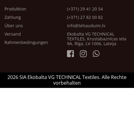
Produktion
(+371) 29 41 20 54
Zahlung
(+371) 27 82 00 82
Über uns
info@tehaudumi.lv
Versand
Ekobalta VG TECHNICAL
TEXTILES, Krustabaznīcas iela
Rahmenbedingungen
9A, Rīga, LV-1006, Latvija
2026 SIA Ekobalta VG TECHNICAL Textiles. Alle Rechte
vorbehalten