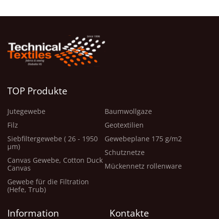
TOP Produkte
Jutegewebe
Baumwollgaze
Filz
Geotextilien
Siebfiltergewebe ( 26 - 1950
Gewebeplane 175 g/m2
μm)
Schutznetze
Canvas Gewebe, Cotton Duck
Mückennetz rollenware
Canvas
Gewebe für die Filtration
(Hefe, Trub)
Information
Kontakte