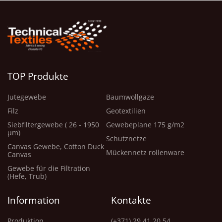
TOP Produkte
Jutegewebe
Baumwollgaze
Filz
Geotextilien
Siebfiltergewebe ( 26 - 1950
Gewebeplane 175 g/m2
μm)
Schutznetze
Canvas Gewebe, Cotton Duck
Mückennetz rollenware
Canvas
Gewebe für die Filtration
(Hefe, Trub)
Information
Kontakte
Produktion
(+371) 29 41 20 54