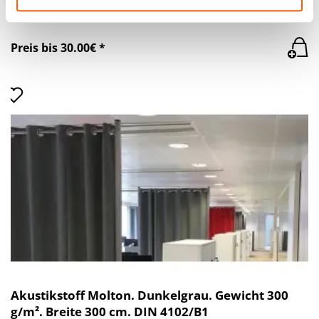
Akustikstoff Molton, grau. Gewicht 300 g/m².
haben oder die sie im Rahmen Ihrer Nutzung der Dienste
Breite 300 cm. DIN 4102/B1
gesammelt haben.
Preis bis 30.00€ *
Akustikstoff Molton. Dunkelgrau. Gewicht 300
g/m². Breite 300 cm. DIN 4102/B1