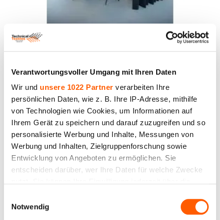
Akustikstoff Molton, schwarz. Gewicht 300 g/m².
Breite 300 cm. DIN 4102/B1
Preis bis 30.00€ *
Verantwortungsvoller Umgang mit Ihren Daten
Wir und
unsere 1022 Partner
verarbeiten Ihre
persönlichen Daten, wie z. B. Ihre IP-Adresse, mithilfe
von Technologien wie Cookies, um Informationen auf
Ihrem Gerät zu speichern und darauf zuzugreifen und so
personalisierte Werbung und Inhalte, Messungen von
Werbung und Inhalten, Zielgruppenforschung sowie
Entwicklung von Angeboten zu ermöglichen. Sie
entscheiden darüber, wer Ihre Daten für welche Zwecke
nutzt. Sie können Ihre Einwilligung jederzeit über die
Cookie-Erklärung oder durch Klicken auf das Privacy
Einwilligungsauswahl
Trigger Symbol ändern oder widerrufen
Notwendig