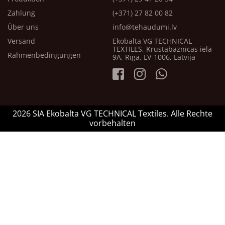
Zahlung
(+371) 27 82 00 82
Über uns
info@tehaudumi.lv
Versand
Ekobalta VG TECHNICAL
TEXTILES, Krustabaznīcas iela
Rahmenbedingungen
9A, Rīga, LV-1006, Latvija
2026 SIA Ekobalta VG TECHNICAL Textiles. Alle Rechte
vorbehalten