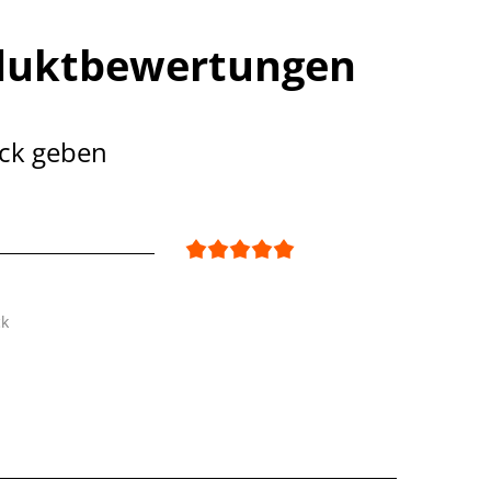
duktbewertungen
ck geben
ck