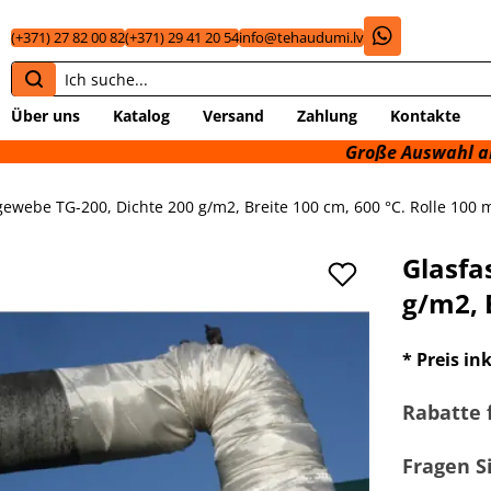
(+371) 27 82 00 82
(+371) 29 41 20 54
info@tehaudumi.lv
Über uns
Katalog
Versand
Zahlung
Kontakte
Große Auswahl an technische
gewebe TG-200, Dichte 200 g/m2, Breite 100 cm, 600 °C. Rolle 100 
Glasfa
g/m2, 
* Preis in
Rabatte 
Fragen S