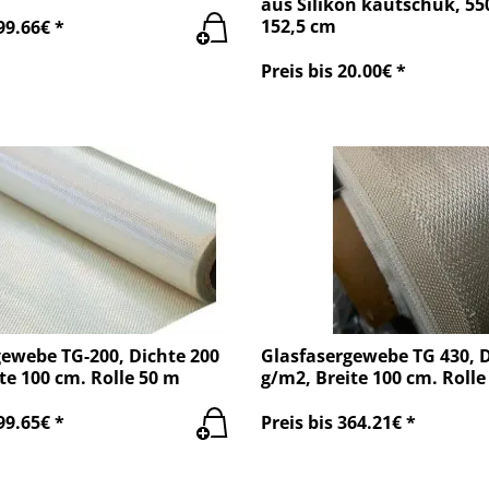
aus Silikon kautschuk, 55
152,5 cm
99.66€ *
Preis bis 20.00€ *
gewebe TG-200, Dichte 200
Glasfasergewebe TG 430, D
te 100 cm. Rolle 50 m
g/m2, Breite 100 cm. Rolle
99.65€ *
Preis bis 364.21€ *