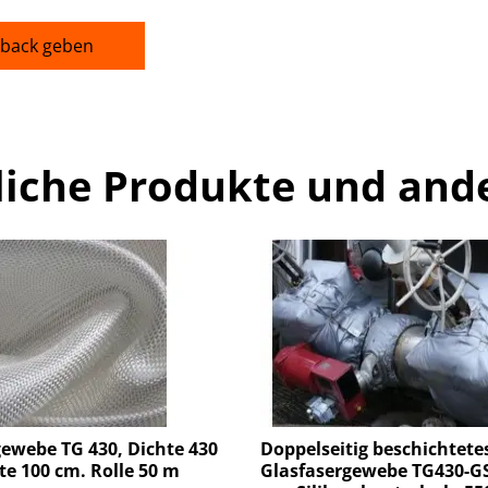
back geben
liche Produkte und and
ewebe TG 430, Dichte 430
Doppelseitig beschichtete
te 100 cm. Rolle 50 m
Glasfasergewebe TG430-GS