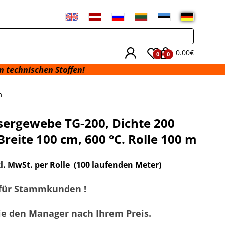
0.00€
0
0
n Stoffen!
m
sergewebe TG-200, Dichte 200
Breite 100 cm, 600 °C. Rolle 100 m
kl. MwSt. per Rolle
(100 laufenden Meter)
für Stammkunden !
ie den Manager nach Ihrem Preis.