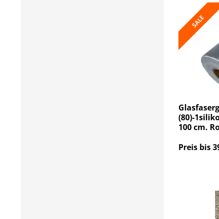
SALE
Glasfaser
(80)-1sili
100 cm. R
Preis bis 3