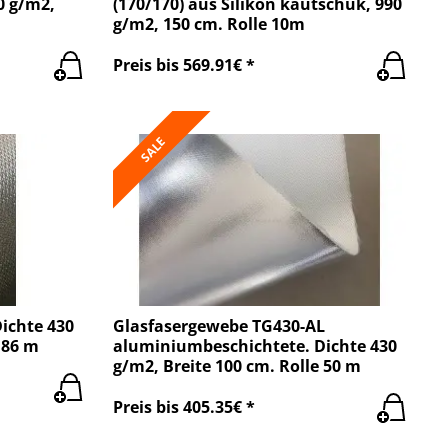
0 g/m2,
(170/170) aus Silikon kautschuk, 990
g/m2, 150 cm. Rolle 10m
Preis bis 569.91€ *
SALE
ichte 430
Glasfasergewebe TG430-AL
 86 m
aluminiumbeschichtete. Dichte 430
g/m2, Breite 100 cm. Rolle 50 m
Preis bis 405.35€ *