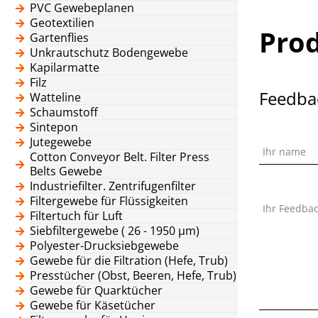
PVC Gewebeplanen
Geotextilien
Pro
Gartenflies
Unkrautschutz Bodengewebe
Kapilarmatte
Filz
Feedba
Watteline
Schaumstoff
Sintepon
Jutegewebe
Ihr name
Cotton Conveyor Belt. Filter Press
Belts Gewebe
Industriefilter. Zentrifugenfilter
Filtergewebe für Flüssigkeiten
Ihr Feedba
Filtertuch für Luft
Siebfiltergewebe ( 26 - 1950 μm)
Polyester-Drucksiebgewebe
Gewebe für die Filtration (Hefe, Trub)
Presstücher (Obst, Beeren, Hefe, Trub)
Gewebe für Quarktücher
Gewebe für Käsetücher