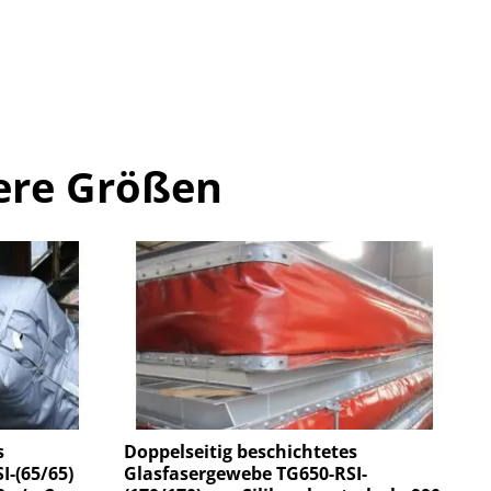
ere Größen
s
Doppelseitig beschichtetes
I-(65/65)
Glasfasergewebe TG650-RSI-