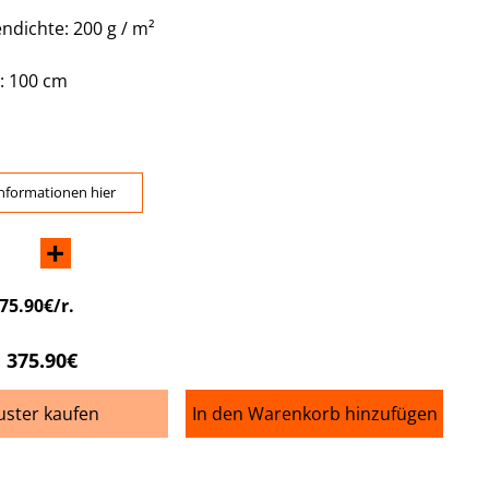
ndichte: 200 g / m²
e: 100 cm
nformationen hier
+
75.90€/r.
375.90€
ster kaufen
In den Warenkorb hinzufügen