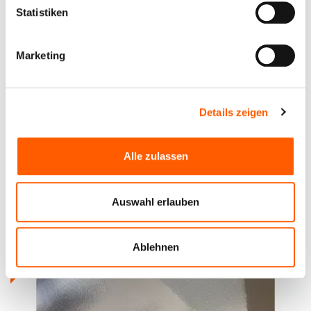
können
Statistiken
Ihr Gerät durch aktives Scannen nach
bestimmten Merkmalen (Fingerprinting) identifizieren
Marketing
Erfahren Sie mehr darüber, wie Ihre persönlichen Daten
verarbeitet werden, und legen Sie Ihre Präferenzen im
Abschnitt Einzelheiten
fest.
Details zeigen
Wir verwenden Cookies, um Inhalte und Anzeigen zu
Glasfasergewebe TG 430, Dichte 430 g/m2, Breite
personalisieren, Funktionen für soziale Medien anbieten
100 cm. Rolle 86 m
Alle zulassen
zu können und die Zugriffe auf unsere Website zu
analysieren. Außerdem geben wir Informationen zu Ihrer
Preis bis 364.21€ *
Verwendung unserer Website an unsere Partner für
Auswahl erlauben
soziale Medien, Werbung und Analysen weiter. Unsere
Partner führen diese Informationen möglicherweise mit
SALE
weiteren Daten zusammen, die Sie ihnen bereitgestellt
Ablehnen
haben oder die sie im Rahmen Ihrer Nutzung der Dienste
gesammelt haben.