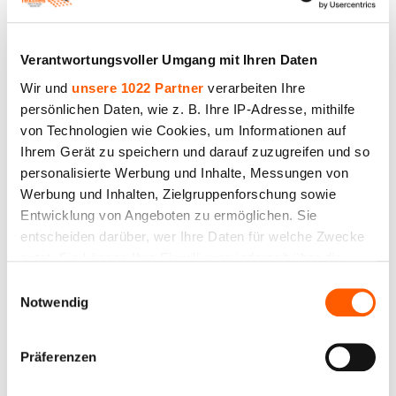
Verantwortungsvoller Umgang mit Ihren Daten
Wir und
unsere 1022 Partner
verarbeiten Ihre
persönlichen Daten, wie z. B. Ihre IP-Adresse, mithilfe
von Technologien wie Cookies, um Informationen auf
Ihrem Gerät zu speichern und darauf zuzugreifen und so
personalisierte Werbung und Inhalte, Messungen von
Werbung und Inhalten, Zielgruppenforschung sowie
Glasfasergewebe TG-200, Dichte 200 g/m2, Breite
Entwicklung von Angeboten zu ermöglichen. Sie
100 cm, 600 °C. Rolle 100 m
entscheiden darüber, wer Ihre Daten für welche Zwecke
nutzt. Sie können Ihre Einwilligung jederzeit über die
Preis bis 375.90€ *
Cookie-Erklärung oder durch Klicken auf das Privacy
Einwilligungsauswahl
Trigger Symbol ändern oder widerrufen
Notwendig
Wenn Sie es erlauben, würden wir auch gerne:
Präferenzen
Informationen über Ihre geografische Lage
erfassen, welche bis auf einige Meter genau sein