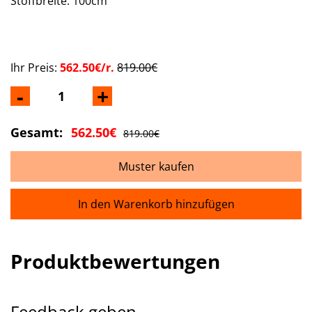
Stoffbreite: 100cm
Ihr Preis:
562.50€/r.
819.00€
-
+
Gesamt:
562.50€
819.00€
Muster kaufen
In den Warenkorb hinzufügen
Produktbewertungen
Feedback geben