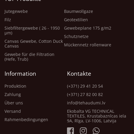
Jutegewebe
Baumwollgaze
Filz
Geotextilien
Siebfiltergewebe ( 26 - 1950
Gewebeplane 175 g/m2
μm)
Schutznetze
Canvas Gewebe, Cotton Duck
Mückennetz rollenware
Canvas
Gewebe für die Filtration
(Hefe, Trub)
Information
Kontakte
Produktion
(+371) 29 41 20 54
Zahlung
(+371) 27 82 00 82
Über uns
info@tehaudumi.lv
Versand
Ekobalta VG TECHNICAL
TEXTILES, Krustabaznīcas iela
Rahmenbedingungen
9A, Rīga, LV-1006, Latvija