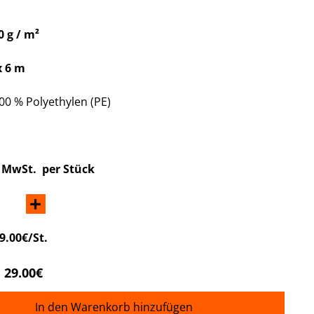
0 g / m²
x 6 m
00 % Polyethylen (PE)
. MwSt. per Stück
+
9.00€/St.
29.00€
In den Warenkorb hinzufügen