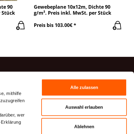
te 90
Gewebeplane 10x12m, Dichte 90
r Stück
g/m². Preis inkl. MwSt. per Stück
Preis bis 103.00€ *
Kontakte
Alle zulassen
(+371) 29 41 20 54
e, mithilfe
(+371) 27 82 00 82
 zuzugreifen
Auswahl erlauben
info@tehaudumi.lv
darüber, wer
Ekobalta VG TECHNICAL TEXTILES, Krustabaznīcas
iela 9A, Rīga, LV-1006, Latvija
-Erklärung
Ablehnen