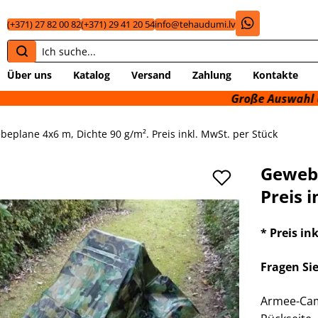
(+371) 27 82 00 82
(+371) 29 41 20 54
info@tehaudumi.lv
Über uns
Katalog
Versand
Zahlung
Kontakte
Große Auswahl an tech
eplane 4x6 m, Dichte 90 g/m². Preis inkl. MwSt. per Stück
Gewebe
Preis 
* Preis in
Fragen Si
Armee-Camo