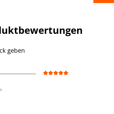
duktbewertungen
ck geben
ck