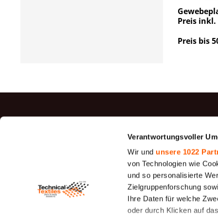
Gewebepla
Preis inkl
Preis bis 5
TOP P
Verantwortungsvoller Um
Jutegewe
Wir und
unsere 1022 Part
Filz
von Technologien wie Cook
und so personalisierte We
Siebfilter
Zielgruppenforschung sowi
26 - 1950
Ihre Daten für welche Zwec
Canvas G
oder durch Klicken auf da
Cotton D