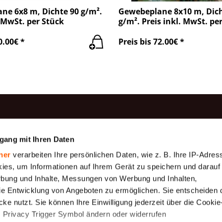
ne 6x8 m, Dichte 90 g/m².
Gewebeplane 8x10 m, Dich
. MwSt. per Stück
g/m². Preis inkl. MwSt. pe
0.00€ *
Preis bis 72.00€ *
rodukte
Information
gang mit Ihren Daten
Produktion
be
Baumwollgaze
ner
verarbeiten Ihre persönlichen Daten, wie z. B. Ihre IP-Adress
Zahlung
Geotextilien
ies, um Informationen auf Ihrem Gerät zu speichern und darauf
Über uns
rbung und Inhalte, Messungen von Werbung und Inhalten,
gewebe (
Gewebeplane 175
e Entwicklung von Angeboten zu ermöglichen. Sie entscheiden 
 μm)
g/m2
Versand
ke nutzt. Sie können Ihre Einwilligung jederzeit über die Cookie
Rahmenbedingungen
ewebe,
Schutznetze
s Privacy Trigger Symbol ändern oder widerrufen
uck