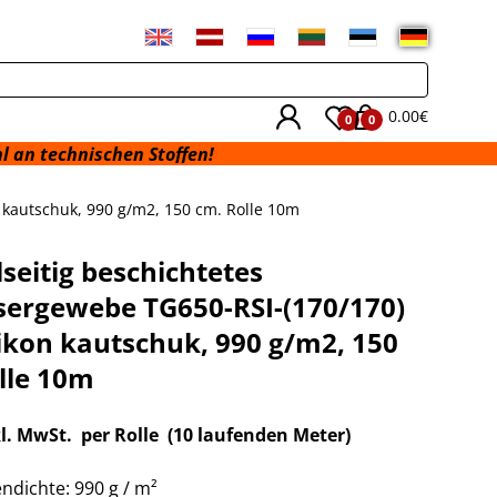
0.00€
0
0
schen Stoffen!
 kautschuk, 990 g/m2, 150 cm. Rolle 10m
seitig beschichtetes
sergewebe TG650-RSI-(170/170)
likon kautschuk, 990 g/m2, 150
lle 10m
kl. MwSt. per Rolle
(10 laufenden Meter)
ndichte: 990 g / m²