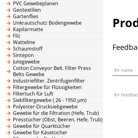
PVC Gewebeplanen
Geotextilien
Gartenflies
Pro
Unkrautschutz Bodengewebe
Kapilarmatte
Filz
Watteline
Feedba
Schaumstoff
Sintepon
Jutegewebe
Cotton Conveyor Belt. Filter Press
Ihr name
Belts Gewebe
Industriefilter. Zentrifugenfilter
Filtergewebe für Flüssigkeiten
Filtertuch für Luft
Ihr Feedba
Siebfiltergewebe ( 26 - 1950 μm)
Polyester-Drucksiebgewebe
Gewebe für die Filtration (Hefe, Trub)
Presstücher (Obst, Beeren, Hefe, Trub)
Gewebe für Quarktücher
Gewebe für Käsetücher