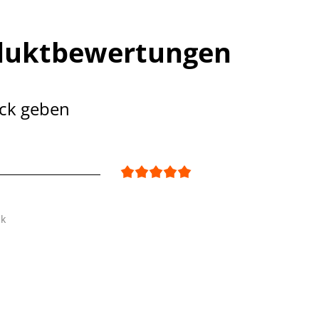
duktbewertungen
ck geben
ck