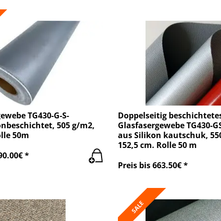
gewebe TG430-G-S-
Doppelseitig beschichtete
konbeschichtet, 505 g/m2,
Glasfasergewebe TG430-GS
olle 50m
aus Silikon kautschuk, 55
152,5 cm. Rolle 50 m
90.00€ *
Preis bis 663.50€ *
SALE