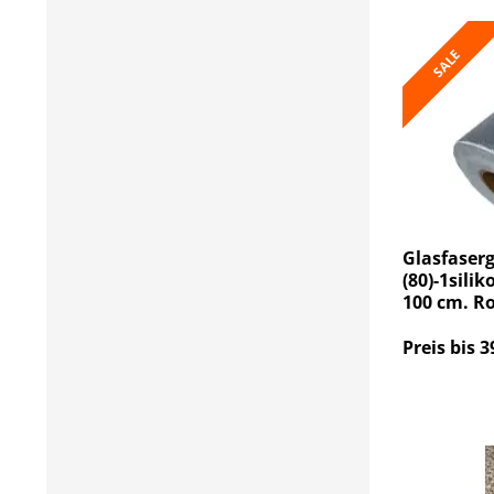
SALE
Glasfaser
(80)-1sili
100 cm. R
Preis bis 3