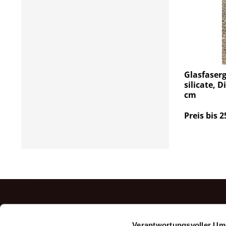
Glasfaser
silicate, 
cm
Preis bis 2
TOP P
Verantwortungsvoller Um