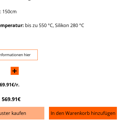
e: 150cm
emperatur:
bis zu 550 °C, Silikon 280 °C
nformationen hier
+
69.91€/r.
569.91€
ster kaufen
In den Warenkorb hinzufügen