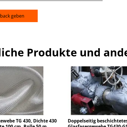
back geben
liche Produkte und and
ewebe TG 430, Dichte 430
Doppelseitig beschichtete
te 100 cm. Rolle 50 m
Glasfasergewebe TG430-GS