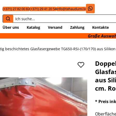
(+371) 27 82 00 82
(+371) 29 41 20 54
info@tehaudumi.lv
Über uns
Katalog
Versand
Zahlung
Kontakte
Große Auswahl an techni
tig beschichtetes Glasfasergewebe TG650-RSI-(170/170) aus Silikon
Doppel
Glasfa
aus Si
cm. Ro
* Preis in
Oberfläche