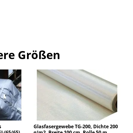
ere Größen
s
Glasfasergewebe TG-200, Dichte 200
I-(65/65)
g/m2, Breite 100 cm. Rolle 50 m