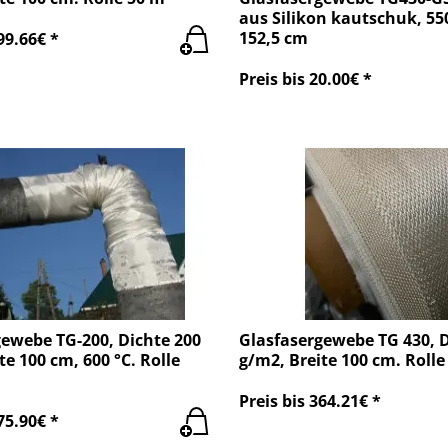
aus Silikon kautschuk, 55
152,5 cm
99.66€ *
Preis bis 20.00€ *
gewebe TG-200, Dichte 200
Glasfasergewebe TG 430, D
te 100 cm, 600 °C. Rolle
g/m2, Breite 100 cm. Rolle
Preis bis 364.21€ *
75.90€ *