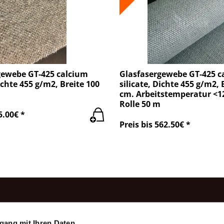
gewebe GT-425 calcium
Glasfasergewebe GT-425 c
Dichte 455 g/m2, Breite 100
silicate, Dichte 455 g/m2, 
cm. Arbeitstemperatur <1
Rolle 50 m
5.00€ *
Preis bis 562.50€ *
rodukte
Information
gang mit Ihren Daten