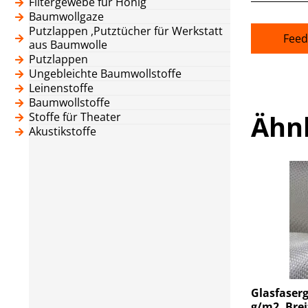
Filtergewebe für Honig
Baumwollgaze
Putzlappen ,Putztücher für Werkstatt
Feed
aus Baumwolle
Putzlappen
Ungebleichte Baumwollstoffe
Leinenstoffe
Baumwollstoffe
Ähn
Stoffe für Theater
Akustikstoffe
Glasfaserg
g/m2, Brei