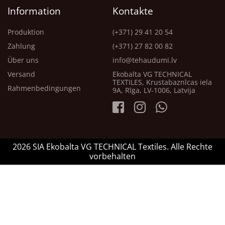
Information
Kontakte
Produktion
(+371) 29 41 20 54
Zahlung
(+371) 27 82 00 82
Über uns
info@tehaudumi.lv
Versand
Ekobalta VG TECHNICAL
TEXTILES, Krustabaznīcas iela
Rahmenbedingungen
9A, Rīga, LV-1006, Latvija
2026 SIA Ekobalta VG TECHNICAL Textiles. Alle Rechte
vorbehalten