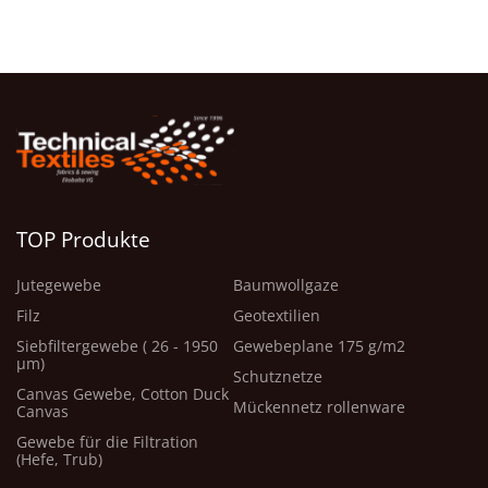
TOP Produkte
Jutegewebe
Baumwollgaze
Filz
Geotextilien
Siebfiltergewebe ( 26 - 1950
Gewebeplane 175 g/m2
μm)
Schutznetze
Canvas Gewebe, Cotton Duck
Mückennetz rollenware
Canvas
Gewebe für die Filtration
(Hefe, Trub)