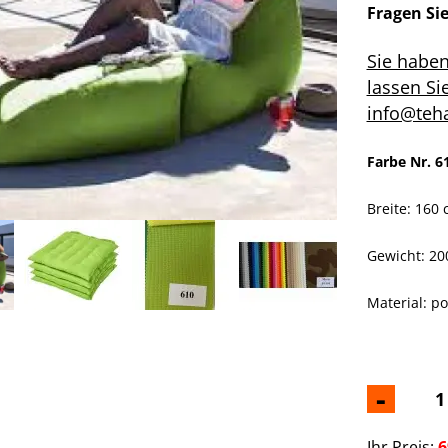
Fragen Si
Sie habe
lassen Si
info@teh
Farbe Nr. 6
Breite: 160
Gewicht: 200
Material: p
-
Ihr Preis:
6