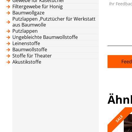
Gewebe für Käsetücher
Ihr Feedba
Filtergewebe für Honig
Baumwollgaze
Putzlappen ,Putztücher für Werkstatt
aus Baumwolle
Putzlappen
Ungebleichte Baumwollstoffe
Leinenstoffe
Baumwollstoffe
Stoffe für Theater
Feed
Akustikstoffe
Ähn
SALE