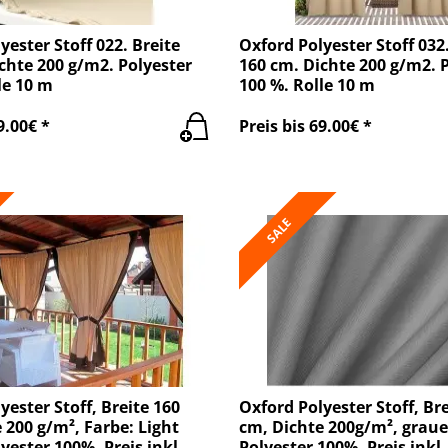
yester Stoff 022. Breite
Oxford Polyester Stoff 032.
chte 200 g/m2. Polyester
160 cm. Dichte 200 g/m2. 
le 10 m
100 %. Rolle 10 m
9.00€ *
Preis bis 69.00€ *
SALE
yester Stoff, Breite 160
Oxford Polyester Stoff, Bre
 200 g/m², Farbe: Light
cm, Dichte 200g/m², graue
lyester 100%. Preis inkl.
Polyester 100%. Preis inkl