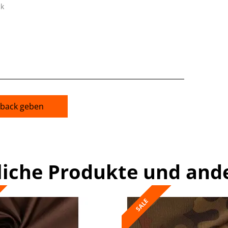
ck
back geben
liche Produkte und and
SALE