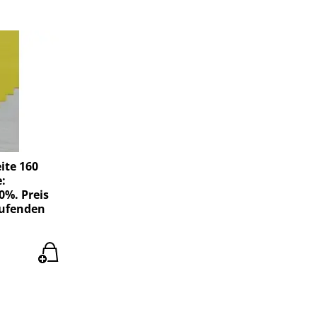
ite 160
:
0%. Preis
aufenden