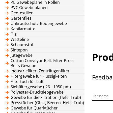
PE Gewebeplane in Rollen
PVC Gewebeplanen
Geotextilien
Gartenflies
Unkrautschutz Bodengewebe
Kapilarmatte
Filz
Watteline
Schaumstoff
Sintepon
Pro
Jutegewebe
Cotton Conveyor Belt. Filter Press
Belts Gewebe
Industriefilter. Zentrifugenfilter
Feedba
Filtergewebe für Flüssigkeiten
Filtertuch für Luft
Siebfiltergewebe ( 26 - 1950 μm)
Polyester-Drucksiebgewebe
Ihr name
Gewebe für die Filtration (Hefe, Trub)
Presstücher (Obst, Beeren, Hefe, Trub)
Gewebe für Quarktücher