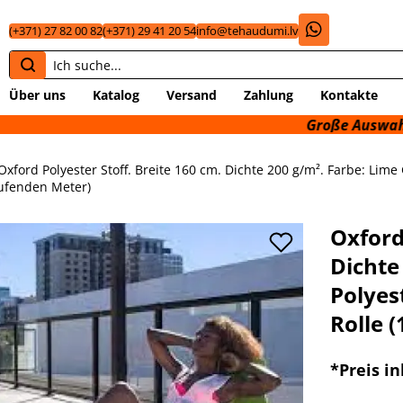
(+371) 27 82 00 82
(+371) 29 41 20 54
info@tehaudumi.lv
Über uns
Katalog
Versand
Zahlung
Kontakte
Große Auswahl an technisc
Oxford Polyester Stoff. Breite 160 cm. Dichte 200 g/m². Farbe: Lime 
ufenden Meter)
Oxford
Dichte
Polyes
Rolle 
*
Preis i