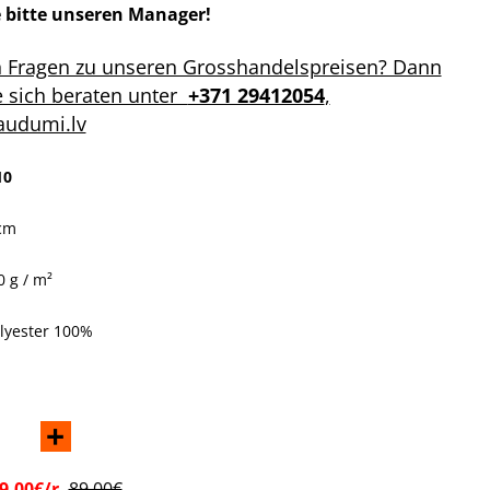
e bitte unseren Manager!
n Fragen zu unseren Grosshandelspreisen? Dann
e sich beraten unter
+371 29412054
,
audumi.lv
10
 cm
 g / m²
olyester 100%
+
9.00€/r.
89.00€