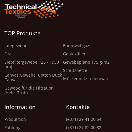
TOP Produkte
Jutegewebe
Baumwollgaze
Filz
Geotextilien
Siebfiltergewebe ( 26 - 1950
Gewebeplane 175 g/m2
μm)
Schutznetze
Canvas Gewebe, Cotton Duck
Mückennetz rollenware
Canvas
Gewebe für die Filtration
(Hefe, Trub)
Information
Kontakte
Produktion
(+371) 29 41 20 54
Zahlung
(+371) 27 82 00 82