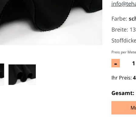
info@teh
Farbe:
sc
Breite: 1
Stoffdick
Preis per Mete
-
Ihr Preis:
4
Gesamt:
Mu