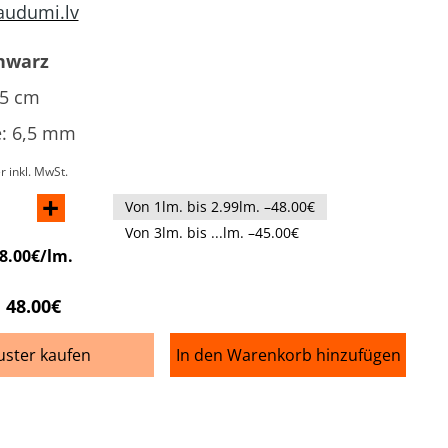
audumi.lv
hwarz
35 cm
e
: 6,5 mm
r inkl. MwSt.
+
Von 1lm. bis 2.99lm. –48.00€
Von 3lm. bis ...lm. –45.00€
8.00€/lm.
48.00€
ster kaufen
In den Warenkorb hinzufügen