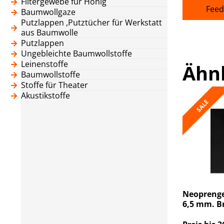
Filtergewebe für Honig
Feed
Baumwollgaze
Putzlappen ,Putztücher für Werkstatt
aus Baumwolle
Putzlappen
Ungebleichte Baumwollstoffe
Leinenstoffe
Ähn
Baumwollstoffe
Stoffe für Theater
Akustikstoffe
SALE
Neoprenge
6,5 mm. Br