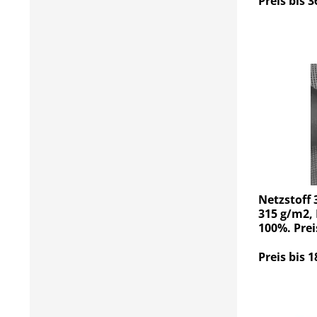
Preis bis 3
Netzstoff 
315 g/m2, 
100%. Prei
Preis bis 1