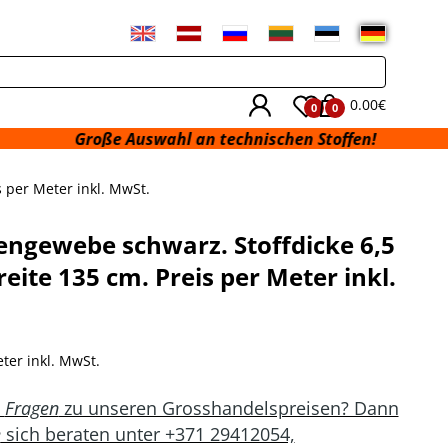
0.00€
0
0
hen Stoffen!
 per Meter inkl. MwSt.
ngewebe schwarz. Stoffdicke 6,5
eite 135 cm. Preis per Meter inkl.
ter inkl. MwSt.
n
Fragen
zu unseren Grosshandelspreisen? Dann
e
sich beraten unter +371 29412054,