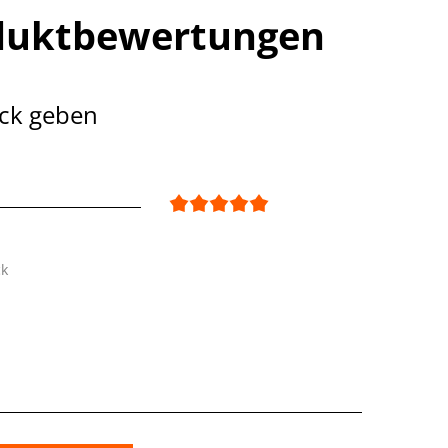
duktbewertungen
ck geben
ck