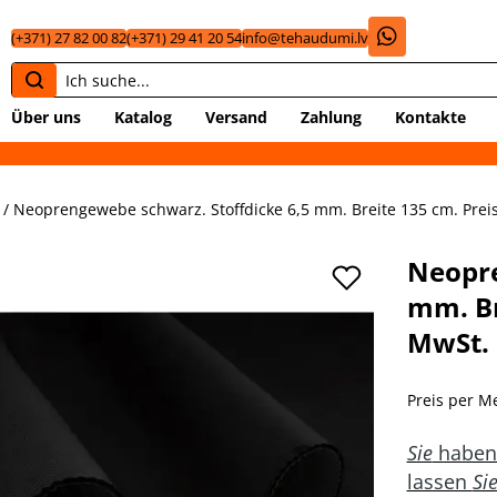
(+371) 27 82 00 82
(+371) 29 41 20 54
info@tehaudumi.lv
Über uns
Katalog
Versand
Zahlung
Kontakte
Große Auswahl an technisc
/ Neoprengewebe schwarz. Stoffdicke 6,5 mm. Breite 135 cm. Preis
Neopre
mm. Br
MwSt.
Preis per Me
Sie
habe
lassen
Si