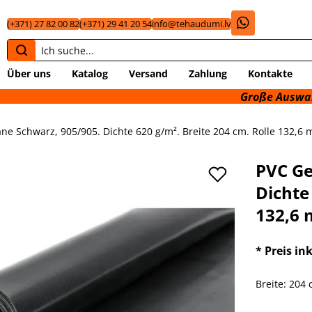
(+371) 27 82 00 82
(+371) 29 41 20 54
info@tehaudumi.lv
Über uns
Katalog
Versand
Zahlung
Kontakte
Große Auswahl an tech
e Schwarz, 905/905. Dichte 620 g/m². Breite 204 cm. Rolle 132,6 m²
PVC Ge
Dichte
132,6 m
* Preis in
Breite: 204