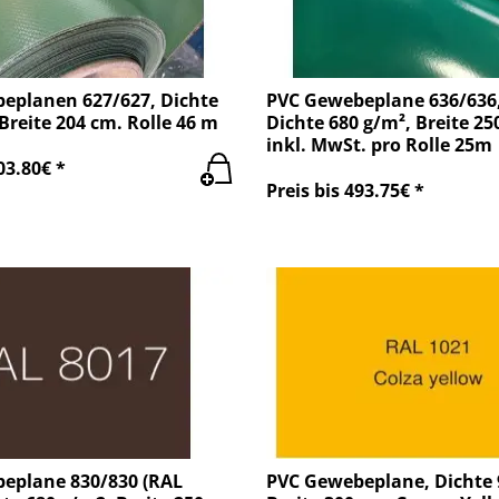
eplanen 627/627, Dichte
PVC Gewebeplane 636/636
Breite 204 cm. Rolle 46 m
Dichte 680 g/m², Breite 25
inkl. MwSt. pro Rolle 25m
03.80€ *
Preis bis 493.75€ *
eplane 830/830 (RAL
PVC Gewebeplane, Dichte 