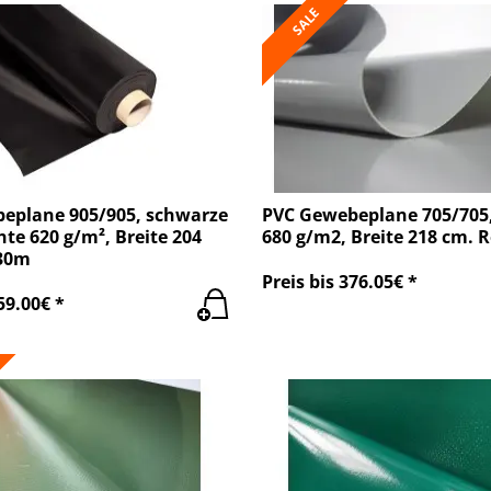
SALE
eplane 905/905, schwarze
PVC Gewebeplane 705/705,
hte 620 g/m², Breite 204
680 g/m2, Breite 218 cm. R
 30m
Preis bis 376.05€ *
59.00€ *