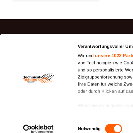
TOP P
Verantwortungsvoller Um
Jutegewe
Wir und
unsere 1022 Part
Filz
von Technologien wie Cook
und so personalisierte We
Siebfilter
Zielgruppenforschung sowi
26 - 1950
Ihre Daten für welche Zwec
Canvas G
oder durch Klicken auf da
Cotton D
Canvas
Wenn Sie es erlauben, wür
Gewebe fü
Filtration
Informationen über
Trub)
können
Einwilligungsauswahl
Ihr Gerät durch ak
Notwendig