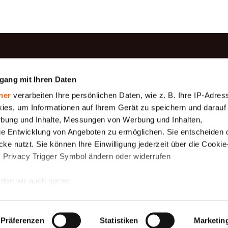
rodukte
Information
gang mit Ihren Daten
Produktion
be
Baumwollgaze
ner
verarbeiten Ihre persönlichen Daten, wie z. B. Ihre IP-Adress
Zahlung
Geotextilien
ies, um Informationen auf Ihrem Gerät zu speichern und darauf
Über uns
rbung und Inhalte, Messungen von Werbung und Inhalten,
gewebe (
Gewebeplane 175
e Entwicklung von Angeboten zu ermöglichen. Sie entscheiden 
 μm)
g/m2
Versand
ke nutzt. Sie können Ihre Einwilligung jederzeit über die Cookie
Rahmenbedingungen
ewebe,
Schutznetze
s Privacy Trigger Symbol ändern oder widerrufen
uck
Mückennetz
rollenware
den wir auch gerne:
r die
 (Hefe,
 Ihre geografische Lage erfassen, welche bis auf einige Meter g
tives Scannen nach bestimmten Merkmalen (Fingerprinting) identi
Präferenzen
Statistiken
Marketin