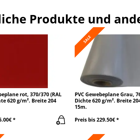
liche Produkte und and
SALE
eplane rot, 370/370 (RAL
PVC Gewebeplane Grau, 76
hte 620 g/m². Breite 204
Dichte 620 g/m². Breite 20
15m.
5.00€ *
Preis bis 229.50€ *