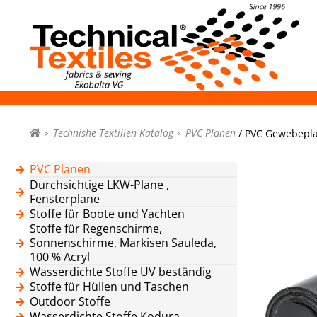
Technishe Textilien Katalog
PVC Planen
/ PVC Gewebeplan
PVC Planen
Durchsichtige LKW-Plane ,
Fensterplane
Stoffe für Boote und Yachten
Stoffe für Regenschirme,
Sonnenschirme, Markisen Sauleda,
100 % Acryl
Wasserdichte Stoffe UV beständig
Stoffe für Hüllen und Taschen
Outdoor Stoffe
Wasserdichte Stoffe Kodura