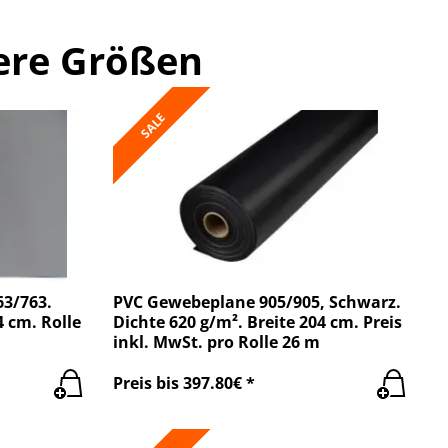
ere Größen
SALE
3/763.
PVC Gewebeplane 905/905, Schwarz.
4 cm. Rolle
Dichte 620 g/m². Breite 204 cm. Preis
inkl. MwSt. pro Rolle 26 m
Preis bis 397.80€ *