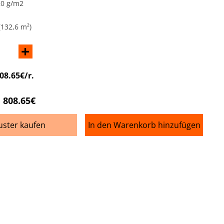
20 g/m2
(132,6 m²)
+
08.65€/r.
808.65€
ster kaufen
In den Warenkorb hinzufügen