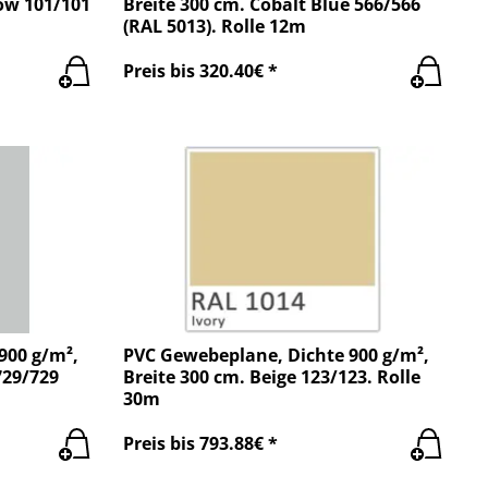
ow 101/101
Breite 300 cm. Cobalt Blue 566/566
(RAL 5013). Rolle 12m
Preis bis 320.40€ *
900 g/m²,
PVC Gewebeplane, Dichte 900 g/m²,
729/729
Breite 300 cm. Beige 123/123. Rolle
30m
Preis bis 793.88€ *