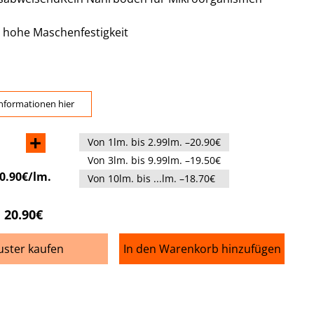
 hohe Maschenfestigkeit
nformationen hier
+
Von 1lm. bis 2.99lm. –20.90€
Von 3lm. bis 9.99lm. –19.50€
0.90€/lm.
Von 10lm. bis ...lm. –18.70€
20.90€
ster kaufen
In den Warenkorb hinzufügen