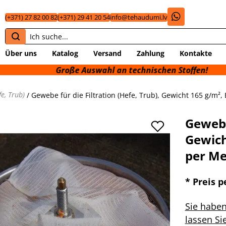
(+371) 27 82 00 82
(+371) 29 41 20 54
info@tehaudumi.lv
Über uns
Katalog
Versand
Zahlung
Kontakte
Große Auswahl an technischen Stoffen!
e, Trub)
/ Gewebe für die Filtration (Hefe, Trub), Gewicht 165 g/m², 
Gewebe 
Gewich
per Me
* Preis p
Sie habe
lassen Si