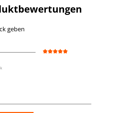
duktbewertungen
ck geben
ck