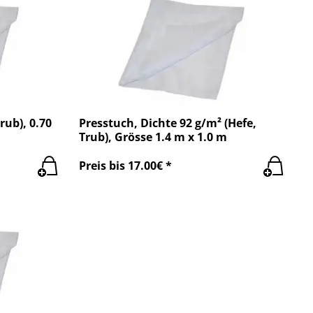
rub), 0.70
Presstuch, Dichte 92 g/m² (Hefe,
Trub), Grösse 1.4 m x 1.0 m
Preis bis 17.00€ *