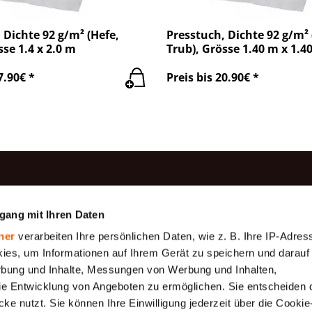
 Dichte 92 g/m² (Hefe,
Presstuch, Dichte 92 g/m² 
sse 1.4 x 2.0 m
Trub), Grösse 1.40 m x 1.4
7.90€ *
Preis bis 20.90€ *
rodukte
Information
gang mit Ihren Daten
Produktion
be
Baumwollgaze
ner
verarbeiten Ihre persönlichen Daten, wie z. B. Ihre IP-Adress
Zahlung
Geotextilien
ies, um Informationen auf Ihrem Gerät zu speichern und darauf
Über uns
rbung und Inhalte, Messungen von Werbung und Inhalten,
gewebe (
Gewebeplane 175
e Entwicklung von Angeboten zu ermöglichen. Sie entscheiden 
 μm)
g/m2
Versand
ke nutzt. Sie können Ihre Einwilligung jederzeit über die Cookie
Rahmenbedingungen
ewebe,
Schutznetze