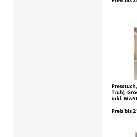
Preis bis 2
Presstuch,
Trub), Grö
inkl. MwSt
Preis bis 2