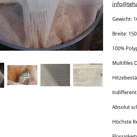
info@teh
Gewicht: 1
Breite: 15
100%
Poly
Multifiles
Hitzebestä
Indifferen
Absolut sc
Höchste Re
Flüssigke