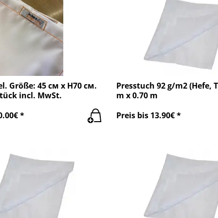
el. Größe: 45 см x H70 см.
Presstuch 92 g/m2 (Hefe, T
Stück incl. MwSt.
m x 0.70 m
0.00€ *
Preis bis 13.90€ *