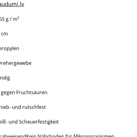
audumi.lv
65 g / m²
0 cm
propylen
 Drehergewebe
ndig
t gegen Fruchtsäuren
hieb- und rutschfest
iß- und Scheuerfestigkeit
itsabweisendKein Nährboden für Mikroorganismen