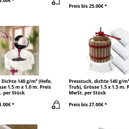
3.00€ *
Preis bis 25.00€ *
 Dichte 140 g/m² (Hefe,
Presstuch, dichte 140 g/m²
sse 1.5 m x 1.0 m. Preis
Trub), Grösse 1.5 x 1.5 m. P
. per Stück
MwSt. per Stück
1.00€ *
Preis bis 27.00€ *