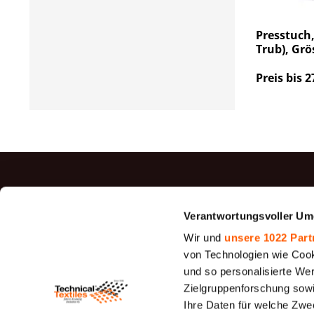
Presstuch,
Trub), Grö
Preis bis 2
TOP P
Verantwortungsvoller Um
Jutegewe
Wir und
unsere 1022 Part
Filz
von Technologien wie Cook
und so personalisierte We
Siebfilter
Zielgruppenforschung sowi
26 - 1950
Ihre Daten für welche Zwec
Canvas G