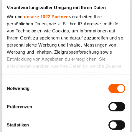
Verantwortungsvoller Umgang mit Ihren Daten
Preis bis 18.50€ *
Wir und
unsere 1022 Partner
verarbeiten Ihre
persönlichen Daten, wie z. B. Ihre IP-Adresse, mithilfe
von Technologien wie Cookies, um Informationen auf
Ihrem Gerät zu speichern und darauf zuzugreifen und so
personalisierte Werbung und Inhalte, Messungen von
Werbung und Inhalten, Zielgruppenforschung sowie
Entwicklung von Angeboten zu ermöglichen. Sie
entscheiden darüber, wer Ihre Daten für welche Zwecke
nutzt. Sie können Ihre Einwilligung jederzeit über die
Cookie-Erklärung oder durch Klicken auf das Privacy
Einwilligungsauswahl
Trigger Symbol ändern oder widerrufen
Notwendig
Wenn Sie es erlauben, würden wir auch gerne:
Präferenzen
Informationen über Ihre geografische Lage
Wasserdichtes Gewebe. Dunkelgrüne Farbe.
erfassen, welche bis auf einige Meter genau sein
Dichte 234 g/m². Breite 150 cm. Polyester 46 %,
können
Baumwolle 54%
Statistiken
Ihr Gerät durch aktives Scannen nach