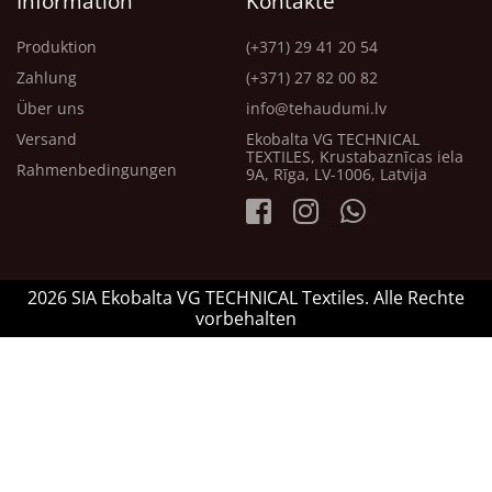
Information
Kontakte
Produktion
(+371) 29 41 20 54
Zahlung
(+371) 27 82 00 82
Über uns
info@tehaudumi.lv
Versand
Ekobalta VG TECHNICAL
TEXTILES, Krustabaznīcas iela
Rahmenbedingungen
9A, Rīga, LV-1006, Latvija
2026 SIA Ekobalta VG TECHNICAL Textiles. Alle Rechte
vorbehalten