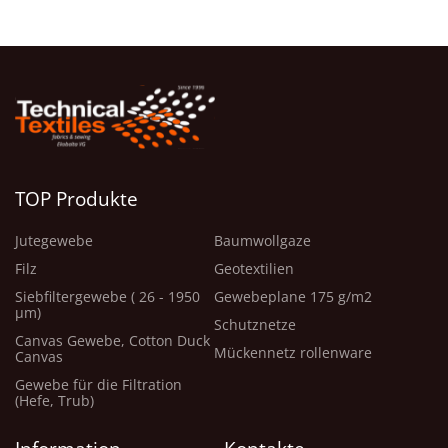
TOP Produkte
Jutegewebe
Baumwollgaze
Filz
Geotextilien
Siebfiltergewebe ( 26 - 1950
Gewebeplane 175 g/m2
μm)
Schutznetze
Canvas Gewebe, Cotton Duck
Mückennetz rollenware
Canvas
Gewebe für die Filtration
(Hefe, Trub)