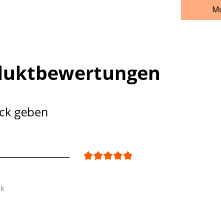
Mu
duktbewertungen
ck geben
ck