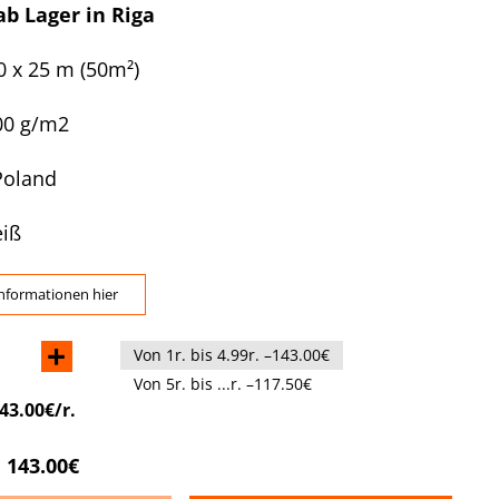
 ab Lager in Riga
00 x 25 m
(50m²)
00 g/m2
Poland
iß
nformationen hier
+
Von 1r. bis 4.99r. –143.00€
Von 5r. bis ...r. –117.50€
43.00€/r.
143.00€