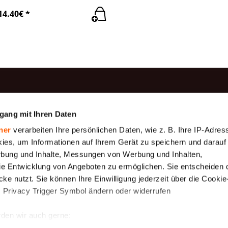
14.40€ *
rodukte
Information
gang mit Ihren Daten
Produktion
be
Baumwollgaze
ner
verarbeiten Ihre persönlichen Daten, wie z. B. Ihre IP-Adress
Zahlung
Geotextilien
ies, um Informationen auf Ihrem Gerät zu speichern und darauf
Über uns
rbung und Inhalte, Messungen von Werbung und Inhalten,
gewebe (
Gewebeplane 175
e Entwicklung von Angeboten zu ermöglichen. Sie entscheiden 
 μm)
g/m2
Versand
ke nutzt. Sie können Ihre Einwilligung jederzeit über die Cookie
Rahmenbedingungen
ewebe,
Schutznetze
s Privacy Trigger Symbol ändern oder widerrufen
uck
Mückennetz
rollenware
den wir auch gerne:
r die