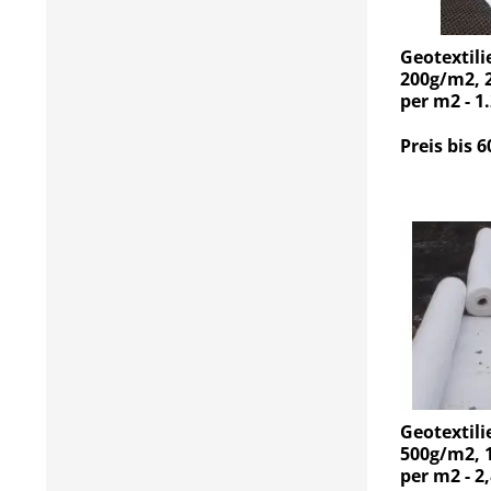
Geotextili
200g/m2, 2
per m2 - 1
Preis bis 6
Geotextili
500g/m2, 1
per m2 - 2