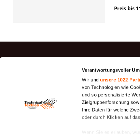
Preis bis 1
TOP P
Verantwortungsvoller Um
Jutegewe
Wir und
unsere 1022 Part
Filz
von Technologien wie Cook
und so personalisierte We
Siebfilter
Zielgruppenforschung sowi
26 - 1950
Ihre Daten für welche Zwec
Canvas G
oder durch Klicken auf da
Cotton D
Canvas
Wenn Sie es erlauben, wür
Gewebe fü