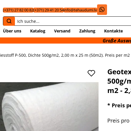
(+371) 27 82 00 82
(+371) 29 41 20 54
info@tehaudumi.lv
Über uns
Katalog
Versand
Zahlung
Kontakte
Große Auswahl an te
liesstoff P-500, Dichte 500g/m2, 2,00 m x 25 m (50m2). Preis per m2 
Geotext
500g/m
m2 - 2
* Preis p
Preis pro