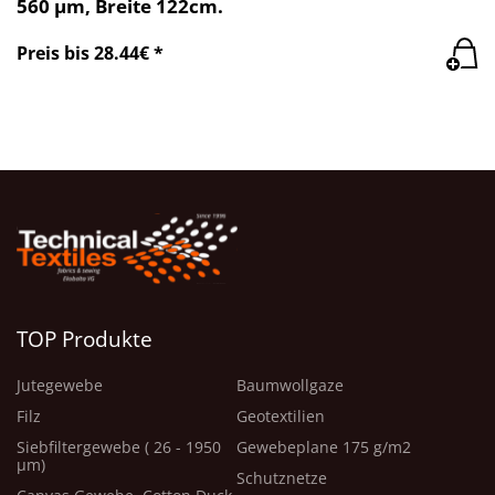
560 µm, Breite 122cm.
Preis bis 28.44€ *
TOP Produkte
Jutegewebe
Baumwollgaze
Filz
Geotextilien
Siebfiltergewebe ( 26 - 1950
Gewebeplane 175 g/m2
μm)
Schutznetze