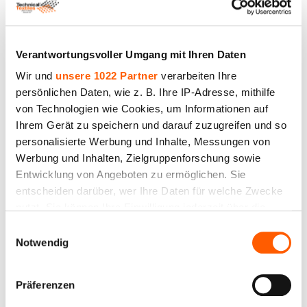
Verantwortungsvoller Umgang mit Ihren Daten
Wir und
unsere 1022 Partner
verarbeiten Ihre
persönlichen Daten, wie z. B. Ihre IP-Adresse, mithilfe
von Technologien wie Cookies, um Informationen auf
Ihrem Gerät zu speichern und darauf zuzugreifen und so
personalisierte Werbung und Inhalte, Messungen von
Filtergewebe Art.86033, Dichte 310 g/m², Breite
Werbung und Inhalten, Zielgruppenforschung sowie
160 cm
Entwicklung von Angeboten zu ermöglichen. Sie
entscheiden darüber, wer Ihre Daten für welche Zwecke
Preis bis 26.00€ *
nutzt. Sie können Ihre Einwilligung jederzeit über die
Cookie-Erklärung oder durch Klicken auf das Privacy
Einwilligungsauswahl
Trigger Symbol ändern oder widerrufen
Notwendig
Wenn Sie es erlauben, würden wir auch gerne:
Präferenzen
Informationen über Ihre geografische Lage