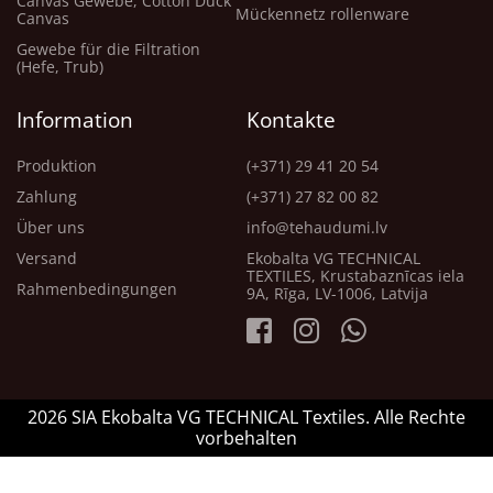
Canvas Gewebe, Cotton Duck
Mückennetz rollenware
Canvas
Gewebe für die Filtration
(Hefe, Trub)
Information
Kontakte
Produktion
(+371) 29 41 20 54
Zahlung
(+371) 27 82 00 82
Über uns
info@tehaudumi.lv
Versand
Ekobalta VG TECHNICAL
TEXTILES, Krustabaznīcas iela
Rahmenbedingungen
9A, Rīga, LV-1006, Latvija
2026 SIA Ekobalta VG TECHNICAL Textiles. Alle Rechte
vorbehalten