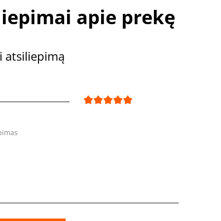
liepimai apie prekę
i atsiliepimą
epimas