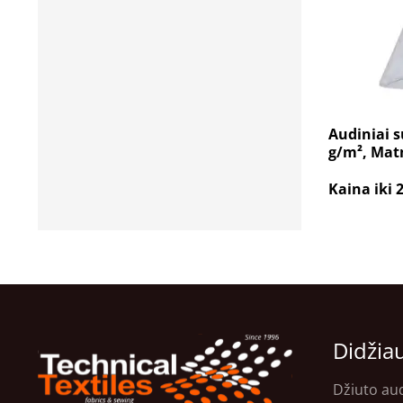
Audiniai s
g/m², Mat
Kaina iki 
Didžia
Džiuto au