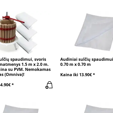
ulčių spaudimui, svoris
Audiniai sulčių spaudimui
 matmenys 1.5 m x 2.0 m.
0.70 m x 0.70 m
aina su PVM. Nemokamas
as (Omniva)!
Kaina iki 13.90€ *
34.90€ *