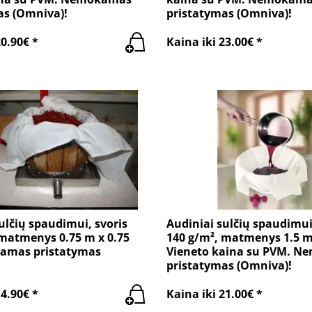
as (Omniva)!
pristatymas (Omniva)!
20.90€ *
Kaina iki 23.00€ *
ulčių spaudimui, svoris
Audiniai sulčių spaudimui
 matmenys 0.75 m x 0.75
140 g/m², matmenys 1.5 m
amas pristatymas
Vieneto kaina su PVM. 
pristatymas (Omniva)!
14.90€ *
Kaina iki 21.00€ *