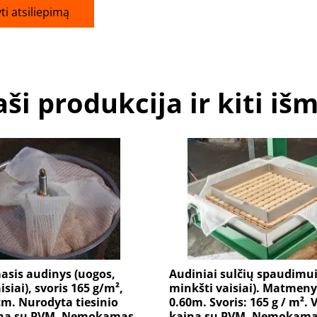
ti atsiliepimą
ši produkcija ir kiti iš
asis audinys (uogos,
Audiniai sulčių spaudimui
siai), svoris 165 g/m²,
minkšti vaisiai). Matmeny
cm. Nurodyta tiesinio
0.60m. Svoris: 165 g / m². 
ina su PVM. Nemokamas
kaina su PVM. Nemokam