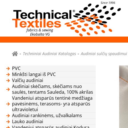
Techniniai Audiniai Katalogas
Audiniai sulčių spaudimui
PVC
Minkšti langai iš PVC
Valčių audiniai
Audiniai skėčiams, skėčiams nuo
saulės, tentams Sauleda, 100% akrilas
Vandeniui atsparūs tentinė medžiaga
pavėsinėms, terasoms- yra atsparūs
ultravioletui
Audiniai rankinėms, užvalkalams
Lauko audiniai
Vandeniui atsparūs audiniai Kodura