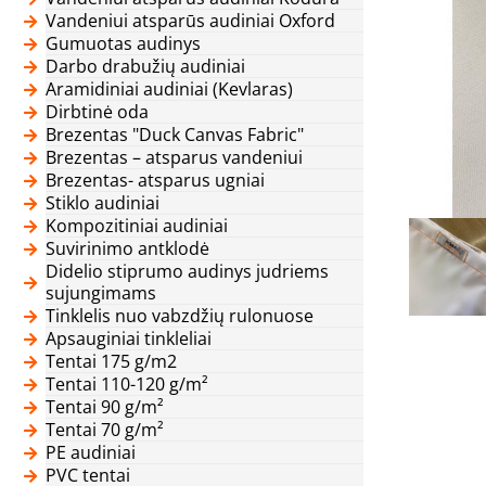
Vandeniui atsparūs audiniai Oxford
Gumuotas audinys
Darbo drabužių audiniai
Aramidiniai audiniai (Kevlaras)
Dirbtinė oda
Brezentas "Duck Canvas Fabric"
Brezentas – atsparus vandeniui
Brezentas- atsparus ugniai
Stiklo audiniai
Kompozitiniai audiniai
Suvirinimo antklodė
Didelio stiprumo audinys judriems
sujungimams
Tinklelis nuo vabzdžių rulonuose
Apsauginiai tinkleliai
Tentai 175 g/m2
Tentai 110-120 g/m²
Tentai 90 g/m²
Tentai 70 g/m²
PE audiniai
PVC tentai