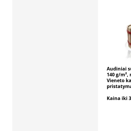
Audiniai s
140 g/m²,
Vieneto k
pristatym
Kaina iki 