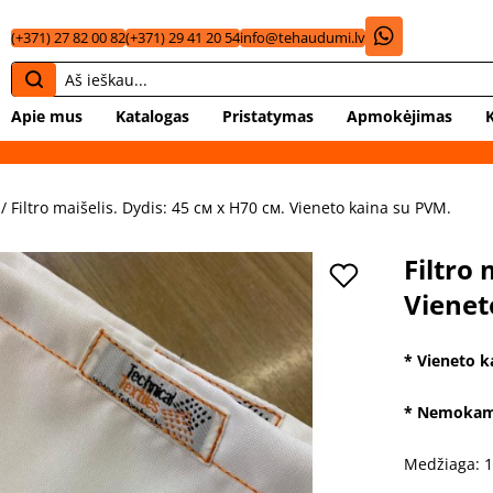
(+371) 27 82 00 82
(+371) 29 41 20 54
info@tehaudumi.lv
Apie mus
Katalogas
Pristatymas
Apmokėjimas
/ Filtro maišelis. Dydis: 45 см x H70 см. Vieneto kaina su PVM.
Filtro 
Vienet
* Vieneto k
* Nemokama
Medžiaga: 