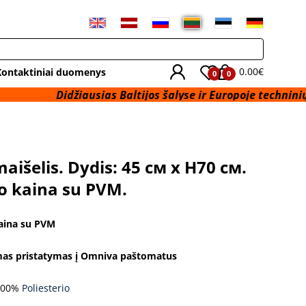
0.00€
Kontaktiniai duomenys
0
0
Didžiausias Baltijos šalyse ir Europoje techninių audinių 
maišelis. Dydis: 45 см x H70 см.
o kaina su PVM.
aina su PVM
s pristatymas į Omniva paštomatus
100%
Poliesterio