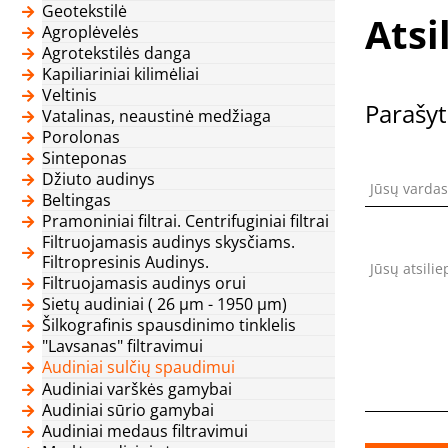
Geotekstilė
Atsi
Agroplėvelės
Agrotekstilės danga
Kapiliariniai kilimėliai
Veltinis
Parašyt
Vatalinas, neaustinė medžiaga
Porolonas
Sinteponas
Džiuto audinys
Jūsų vardas
Beltingas
Pramoniniai filtrai. Centrifuginiai filtrai
Filtruojamasis audinys skysčiams.
Filtropresinis Audinys.
Jūsų atsili
Filtruojamasis audinys orui
Sietų audiniai ( 26 μm - 1950 μm)
Šilkografinis spausdinimo tinklelis
"Lavsanas" filtravimui
Audiniai sulčių spaudimui
Audiniai varškės gamybai
Audiniai sūrio gamybai
Audiniai medaus filtravimui