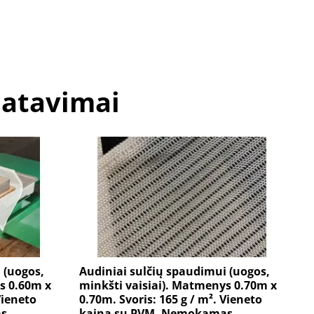
matavimai
 (uogos,
Audiniai sulčių spaudimui (uogos,
s 0.60m x
minkšti vaisiai). Matmenys 0.70m x
Vieneto
0.70m. Svoris: 165 g / m². Vieneto
as
kaina su PVM. Nemokamas