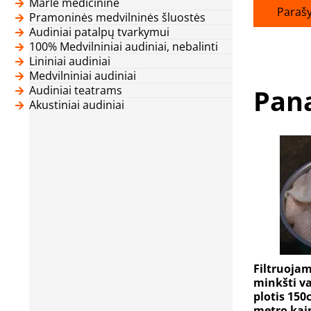
Marlė medicininė
Parašy
Pramoninės medvilninės šluostės
Audiniai patalpų tvarkymui
100% Medvilniniai audiniai, nebalinti
Lininiai audiniai
Medvilniniai audiniai
Audiniai teatrams
Pana
Akustiniai audiniai
Filtruojam
minkšti vai
plotis 150
metro ka