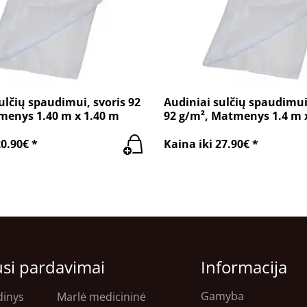
ulčių spaudimui, svoris 92
Audiniai sulčių spaudimui
menys 1.40 m x 1.40 m
92 g/m², Matmenys 1.4 m 
20.90€ *
Kaina iki 27.90€ *
usi pardavimai
Informacija
Gamyba
dinys
Marlė medicininė