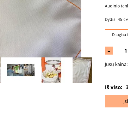
Audinio tan
Dydis: 45 см
Daugiau i
-
Jūsų kaina
Iš viso:
Įs