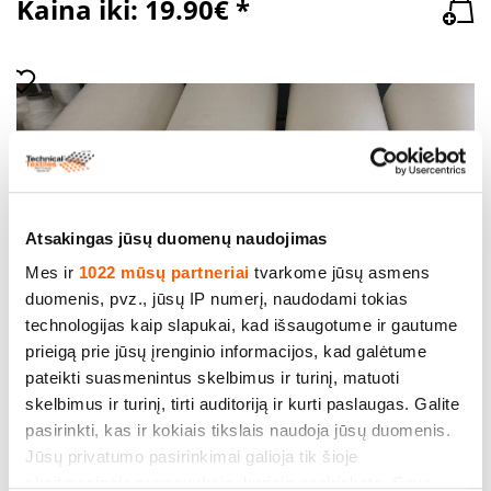
Kaina iki: 19.90€ *
Atsakingas jūsų duomenų naudojimas
Beltingas, art. BF-2030, plotis 110 cm, svoris 930g/m².
Mes ir
1022 mūsų partneriai
tvarkome jūsų asmens
100% medvilnė Nurodyta m² kaina su PVM.
duomenis, pvz., jūsų IP numerį, naudodami tokias
Nemokamas pristatymas
technologijas kaip slapukai, kad išsaugotume ir gautume
Kaina iki: 19.90€ *
prieigą prie jūsų įrenginio informacijos, kad galėtume
pateikti suasmenintus skelbimus ir turinį, matuoti
skelbimus ir turinį, tirti auditoriją ir kurti paslaugas. Galite
pasirinkti, kas ir kokiais tikslais naudoja jūsų duomenis.
Jūsų privatumo pasirinkimai galioja tik šioje
skaitmeninėje nuosavybėje, kurioje pasirinkote. Savo