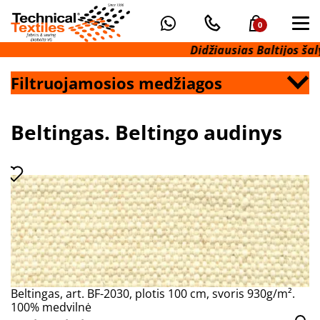
0
Didžiausias Baltijos šal
Filtruojamosios medžiagos
Beltingas. Beltingo audinys
Beltingas, art. BF-2030, plotis 100 cm, svoris 930g/m².
100% medvilnė