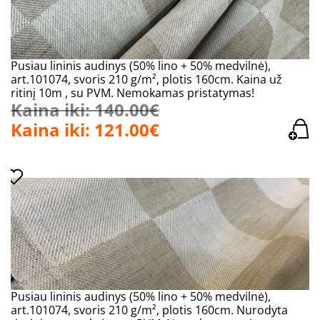
Pusiau lininis audinys (50% lino + 50% medvilnė),
art.101074, svoris 210 g/m², plotis 160cm. Kaina už
ritinį 10m , su PVM. Nemokamas pristatymas!
Kaina iki: 140.00€
Kaina iki: 121.00€
Pusiau lininis audinys (50% lino + 50% medvilnė),
art.101074, svoris 210 g/m², plotis 160cm. Nurodyta