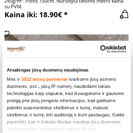
245g/m². Plotis 150cm. Nurodyta tiesinio metro kaina
su PVM.
Kaina iki: 18.90€ *
Atsakingas jūsų duomenų naudojimas
Mes ir
1022 mūsų partneriai
tvarkome jūsų asmens
Lininis audinys (Lino 100%), svoris 245g/m², plotis
duomenis, pvz., jūsų IP numerį, naudodami tokias
175cm. Nurodyta tiesinio metro kaina su PVM.
technologijas kaip slapukai, kad išsaugotume ir gautume
Nemokamas pristatymas (Omniva)!
Kaina iki: 18.20€ *
prieigą prie jūsų įrenginio informacijos, kad galėtume
pateikti suasmenintus skelbimus ir turinį, matuoti
skelbimus ir turinį, tirti auditoriją ir kurti paslaugas. Galite
pasirinkti, kas ir kokiais tikslais naudoja jūsų duomenis.
Jūsų privatumo pasirinkimai galioja tik šioje