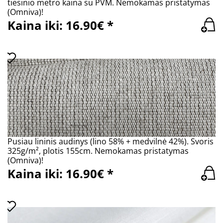
tiesinio metro kaina su PVM. Nemokamas pristatymas
(Omniva)!
Kaina iki: 16.90€ *
Pusiau lininis audinys (lino 58% + medvilnė 42%). Svoris
325g/m², plotis 155cm. Nemokamas pristatymas
(Omniva)!
Kaina iki: 16.90€ *