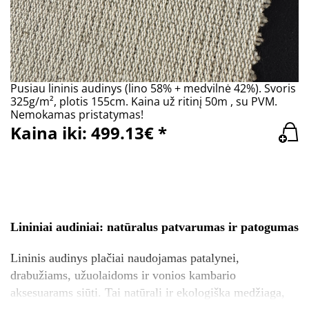
Pusiau lininis audinys (lino 58% + medvilnė 42%). Svoris
325g/m², plotis 155cm. Kaina už ritinį 50m , su PVM.
Nemokamas pristatymas!
Kaina iki: 499.13€ *
Lininiai audiniai: natūralus patvarumas ir patogumas
Lininis audinys plačiai naudojamas patalynei,
drabužiams, užuolaidoms ir vonios kambario
aksesuarams siūti.
Tai natūrali ir ekologiška medžiaga,