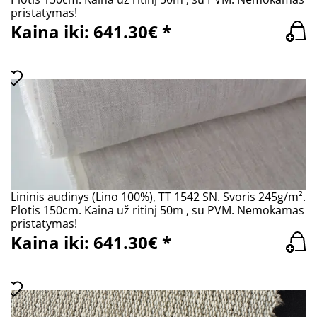
pristatymas!
Kaina iki: 641.30€ *
Lininis audinys (Lino 100%), TT 1542 SN. Svoris 245g/m².
Plotis 150cm. Kaina už ritinį 50m , su PVM. Nemokamas
pristatymas!
Kaina iki: 641.30€ *