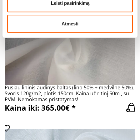
480g/m2, plotis 150cm. Nurodyta tiesinio metro kaina
analizuoti srautą. Be to, svetainės naudojimo informaciją
Leisti pasirinkimą
su PVM.
bendriname su visuomeninės medijos, reklamavimo ir
Kaina iki: 20.00€ *
analizės partneriais, kurie gali ją pridėti prie kitos jūsų
pateiktos arba naudojant paslaugas surinktos
Atmesti
informacijos.
Pusiau lininis audinys baltas (lino 50% + medvilnė 50%).
Svoris 120g/m2, plotis 150cm. Kaina už ritinį 50m , su
PVM. Nemokamas pristatymas!
Kaina iki: 365.00€ *