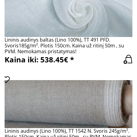
Lininis audinys baltas (Lino 100%), TT 491 PFD.
Svoris185g/m². Plotis 150cm. Kaina už ritinį 50m , su
PVM. Nemokamas pristatymas!
Kaina iki: 538.45€ *
Lininis audinys (Lino 100%), TT 1542 N. Svoris 245g/m².
Plotis 150cm. Kaina už ritinį 50m , su PVM. Nemokamas