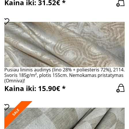
Kaina iki: 31.52€ *
Pusiau lininis audinys (lino 28% + poliesteris 72%), 2114.
Svoris 185g/m², plotis 155cm. Nemokamas pristatymas
(Omniva)!
Kaina iki: 15.90€ *
SALE