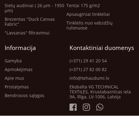
Sietų audiniai ( 26 μm - 1950
Tentai 175 g/m2
μm)
Apsauginiai tinkleliai
Brezentas "Duck Canvas
Tinklelis nuo vabzdžių
Fabric"
rulonuose
"Lavsanas" filtravimui
Informacija
Kontaktiniai duomenys
Gamyba
(+371) 29 41 20 54
Apmokėjimas
(+371) 27 82 00 82
Apie mus
info@tehaudumi.lv
Pristatymas
Ekobalta VG TECHNICAL
TEXTILES, Krustabaznīcas iela
Bendrosios sąlygos
9A, Rīga, LV-1006, Latvija
2026 SIA Ekobalta VG TECHNICAL Tekstilė. Visos teisės
saugomos