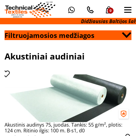
0
Didžiausias Baltijos šalys
Filtruojamosios medžiagos
Akustiniai audiniai
Akustinis audinys 75, juodas. Tankis: 55 g/m², plotis:
124 cm. Ritinio ilgis: 100 m. B-s1, d0