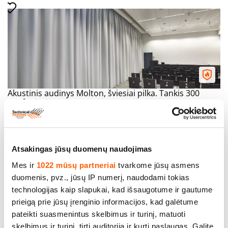
Akustinis audinys Molton, šviesiai pilka. Tankis 300
g/m². Plotis 300 cm. DIN 4102 / B1.
Kaina iki: 30.00€ *
Atsakingas jūsų duomenų naudojimas
Mes ir
1022 mūsų partneriai
tvarkome jūsų asmens
duomenis, pvz., jūsų IP numerį, naudodami tokias
technologijas kaip slapukai, kad išsaugotume ir gautume
prieigą prie jūsų įrenginio informacijos, kad galėtume
pateikti suasmenintus skelbimus ir turinį, matuoti
skelbimus ir turinį, tirti auditoriją ir kurti paslaugas. Galite